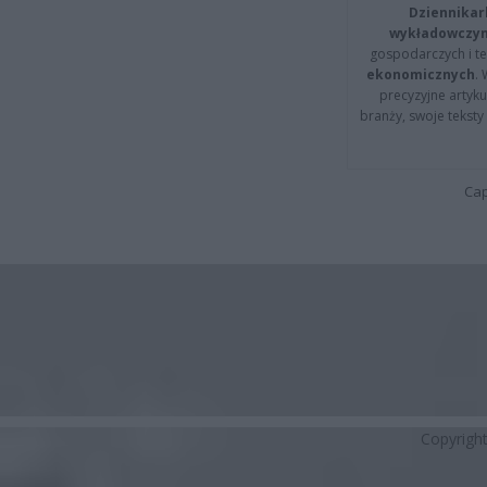
Dziennikar
wykładowczyn
gospodarczych i t
ekonomicznych
.
precyzyjne artyku
branży, swoje tekst
Cap
Copyrigh