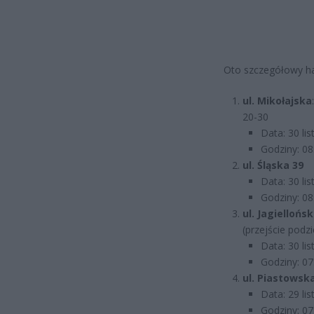
Oto szczegółowy h
ul. Mikołajska
20-30
Data: 30 li
Godziny: 08
ul. Śląska 39
Data: 30 li
Godziny: 08
ul. Jagiellońs
(przejście podz
Data: 30 li
Godziny: 07
ul. Piastowsk
Data: 29 li
Godziny: 07