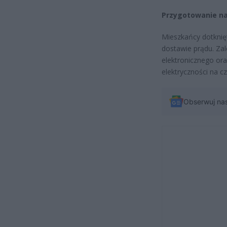
Przygotowanie na
Mieszkańcy dotknię
dostawie prądu. Za
elektronicznego ora
elektryczności na c
Obserwuj na