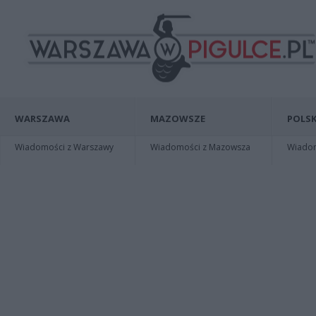
WARSZAWA
MAZOWSZE
POLSK
Wiadomości z Warszawy
Wiadomości z Mazowsza
Wiadomo