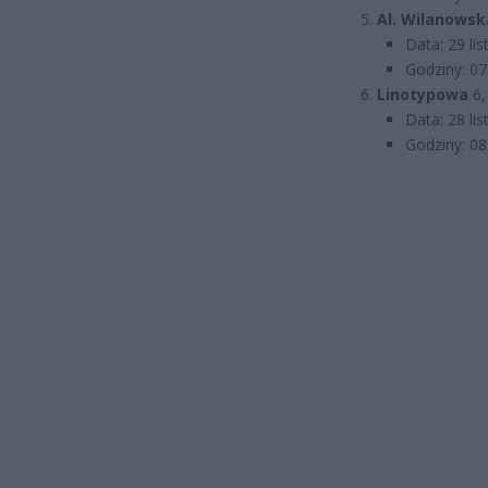
Al. Wilanowsk
Data: 29 li
Godziny: 07
Linotypowa
6,
Data: 28 li
Godziny: 08