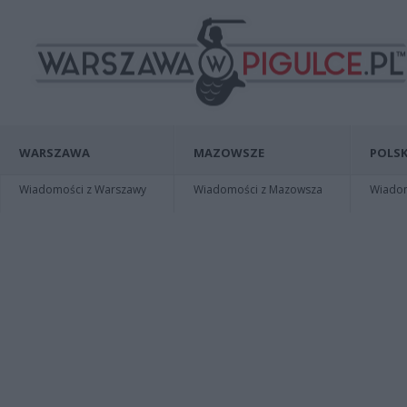
WARSZAWA
MAZOWSZE
POLSK
Wiadomości z Warszawy
Wiadomości z Mazowsza
Wiadomo