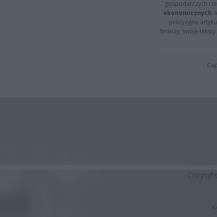
gospodarczych i t
ekonomicznych
.
precyzyjne artyku
branży, swoje tekst
Cap
Copyrigh
K