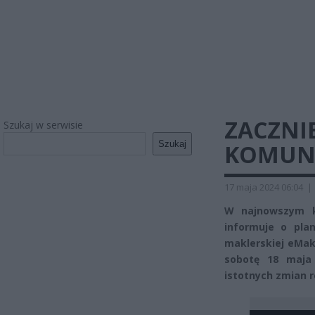
ZACZNI
Szukaj w serwisie
Szukaj
KOMUN
17 maja 2024 06:04
|
W najnowszym k
informuje o pla
maklerskiej eMak
sobotę 18 maja 
istotnych zmian 