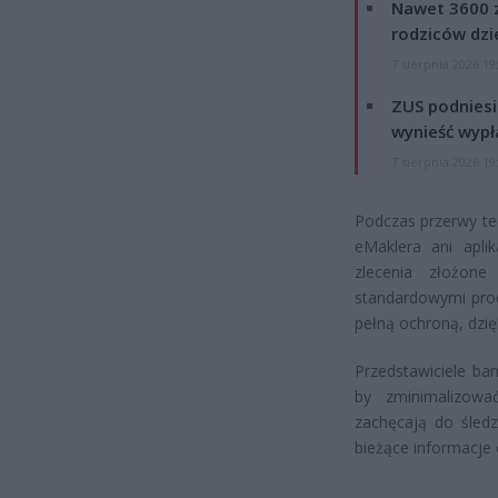
Nawet 3600 z
rodziców dzie
7 sierpnia 2026 19
ZUS podniesie
wynieść wypł
7 sierpnia 2026 19
Podczas przerwy tec
eMaklera ani aplik
zlecenia złożon
standardowymi proc
pełną ochroną, dz
Przedstawiciele ba
by zminimalizowa
zachęcają do śledz
bieżące informacje