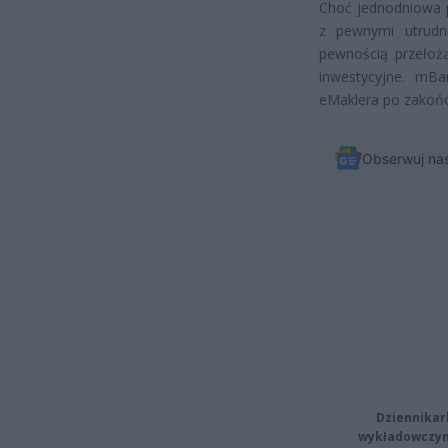
Choć jednodniowa p
z pewnymi utrudni
pewnością przełożą
inwestycyjne. mBa
eMaklera po zakońc
Obserwuj na
Dziennikar
wykładowczyn