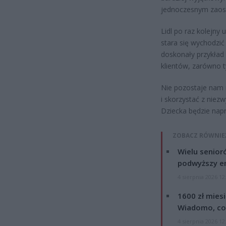
jednoczesnym zaosz
Lidl po raz kolejny
stara się wychodzić
doskonały przykład 
klientów, zarówno t
Nie pozostaje nam ni
i skorzystać z niez
Dziecka będzie nap
ZOBACZ RÓWNIE
Wielu senior
podwyższy e
4 sierpnia 2026 12
1600 zł mies
Wiadomo, co
4 sierpnia 2026 12