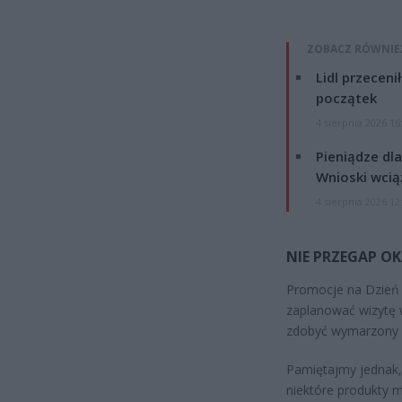
ZOBACZ RÓWNIE
Lidl przeceni
początek
4 sierpnia 2026 16
Pieniądze dla
Wnioski wcią
4 sierpnia 2026 12
NIE PRZEGAP OK
Promocje na Dzień D
zaplanować wizytę w
zdobyć wymarzony p
Pamiętajmy jednak,
niektóre produkty 