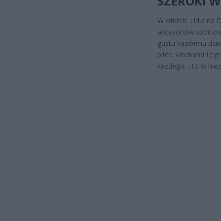
SZEROKI W
W ofercie Lidla na 
akcesoriów sportowy
gustu każdemu dzie
piłce, klockami Leg
każdego, i to w nie