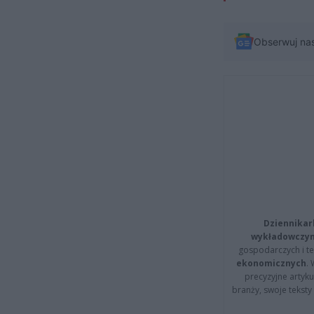
Obserwuj na
Dziennikar
wykładowczyn
gospodarczych i t
ekonomicznych
.
precyzyjne artyku
branży, swoje tekst