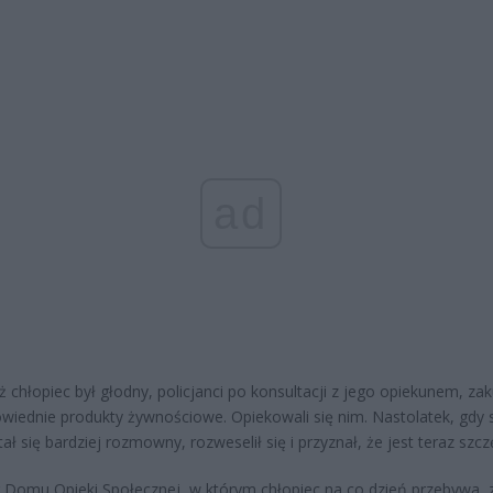
ad
 chłopiec był głodny, policjanci po konsultacji z jego opiekunem, zaku
iednie produkty żywnościowe. Opiekowali się nim. Nastolatek, gdy 
tał się bardziej rozmowny, rozweselił się i przyznał, że jest teraz szcz
 Domu Opieki Społecznej, w którym chłopiec na co dzień przebywa, 