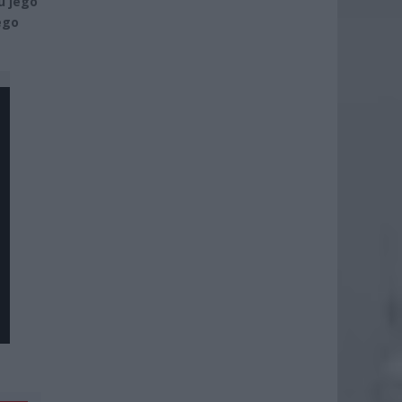
u jego
ego