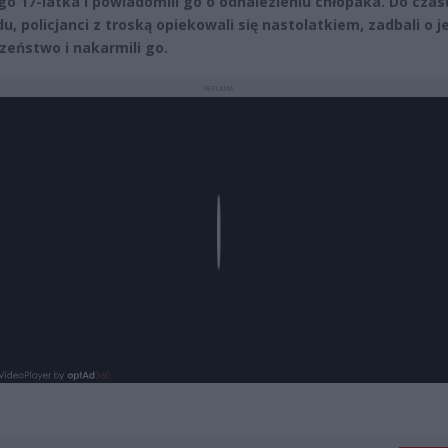
o 17-latka i powiadomili go o odnalezieniu chłopaka. Do czas
u, policjanci z troską opiekowali się nastolatkiem, zadbali o j
zeństwo i nakarmili go.
REKLAMA
Play