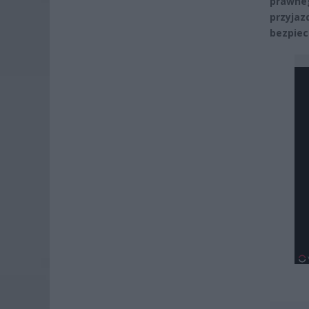
prawneg
przyjazd
bezpiec