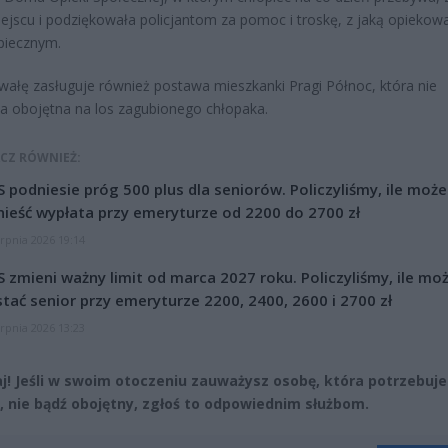
iejscu i podziękowała policjantom za pomoc i troskę, z jaką opiekowal
piecznym.
ałę zasługuje również postawa mieszkanki Pragi Północ, która nie
a obojętna na los zagubionego chłopaka.
CZ RÓWNIEŻ:
 podniesie próg 500 plus dla seniorów. Policzyliśmy, ile może
ieść wypłata przy emeryturze od 2200 do 2700 zł
erpnia 2026 19:14
 zmieni ważny limit od marca 2027 roku. Policzyliśmy, ile mo
tać senior przy emeryturze 2200, 2400, 2600 i 2700 zł
erpnia 2026 13:23
j! Jeśli w swoim otoczeniu zauważysz osobę, która potrzebuje
 nie bądź obojętny, zgłoś to odpowiednim służbom.