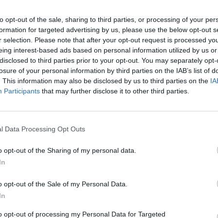
to opt-out of the sale, sharing to third parties, or processing of your per
k do rewiru dzielnicowych mieszczącego się przy ulicy Ząbkowskiej 
formation for targeted advertising by us, please use the below opt-out s
ółnoc zgłosiła się mieszkanka dzielnicy z młodym chłopakiem. Oświa
r selection. Please note that after your opt-out request is processed y
iła na niego uwagę, ponieważ błąkał się po dzielnicy, ubrany w klapki 
eing interest-based ads based on personal information utilized by us or
 zagubiony i prawdopodobnie głodny.
disclosed to third parties prior to your opt-out. You may separately opt-
losure of your personal information by third parties on the IAB’s list of
. This information may also be disclosed by us to third parties on the
IA
Participants
that may further disclose it to other third parties.
l Data Processing Opt Outs
ad
o opt-out of the Sharing of my personal data.
In
o opt-out of the Sale of my Personal Data.
In
to opt-out of processing my Personal Data for Targeted