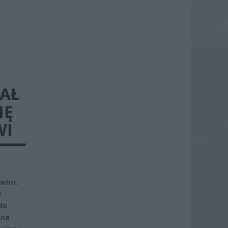
AŁ
IĘ
WI
wiru.
y
do
una