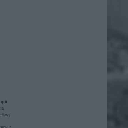
pili
się
ęśliwy.
zjawiła