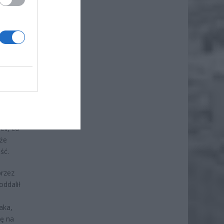
ż.
eli, co
 że
ść.
przez
oddalił
aka,
ię na