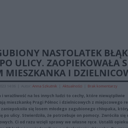
GUBIONY NASTOLATEK BŁĄK
 PO ULICY. ZAOPIEKOWAŁA S
 MIESZKANKA I DZIELNICO
023 14:06
|
Autor:
Anna Szkutnik
|
Aktualności
|
Brak komentarzy
 i wrażliwość na los innych ludzi to cechy, które niewątpliwie
ają mieszkankę Pragi Północ i dzielnicowych z miejscowego re
 zaniepokoiła się losem młodego zagubionego chłopaka, któr
ię po ulicy. Stwierdziła, że potrzebuje on pomocy. Zwróciła się 
cowych. Ci od razu wzięli sprawy we własne ręce. Ustalili opiek