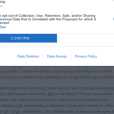
ing.
In
CZ RÓWNIEŻ:
o opt-out of Collection, Use, Retention, Sale, and/or Sharing
letni obywatel Ukrainy zaatakował zakonnicę i zerwał jej krzy
ersonal Data that Is Unrelated with the Purposes for which it
az nastąpił zwrot w sprawie
lected.
Out
erpnia 2026 15:40
CONFIRM
et 3600 zł miesięcznie zamiast 800+. Nowa propozycja dla
ziców dzieci do 3. roku życia
erpnia 2026 19:29
Data Deletion
Data Access
Privacy Policy
ała się przyjść do rewiru, gdyż była pewna, że policjanci będą wiedzi
tuacji zrobić. Dzielnicowi od razu wzięli sprawy we własne ręce. Mimo
z młodym człowiekiem był utrudniony, bez trudu ustalili jego tożsamo
wdzili jego dane w policyjnej bazie okazało się, że jest poszukiwany 
tów z komisariatu w Wawrze, gdyż w niedzielę (14 maja) samowolnie 
acówki, pod opieką której pozostaje. Dzielnicowi skontaktowali się z
 tamtejszego komisariatu, a następnie z opiekunem prawnym chłop
ąc go o jego odnalezieniu. Ten zadeklarował, że niezwłocznie zjawi s