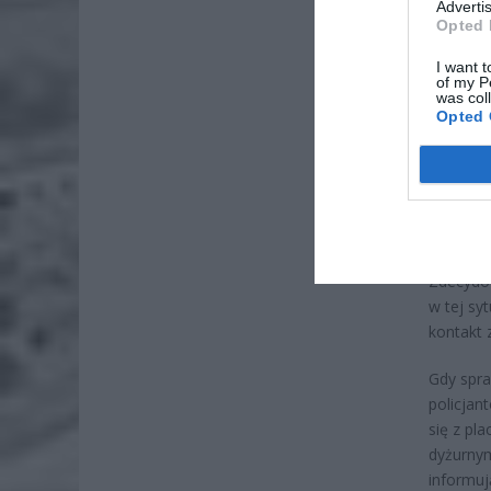
Advertis
Opted 
ZOBA
I want t
26-
of my P
Ter
was col
Opted 
8 si
Naw
rod
7 si
Zdecydow
w tej sy
kontakt 
Gdy spra
policjan
się z pl
dyżurnym
informuj