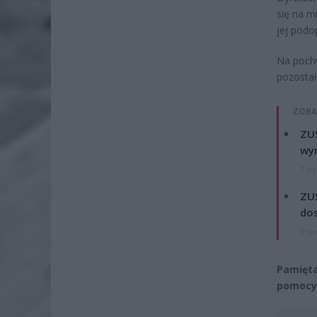
się na m
jej podo
Na pochw
pozostał
ZOBA
ZUS
wyn
7 si
ZUS
dos
7 si
Pamięta
pomocy,