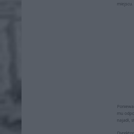
miejscu.
Ponieważ
mu odpow
najadł, s
Dyrektor