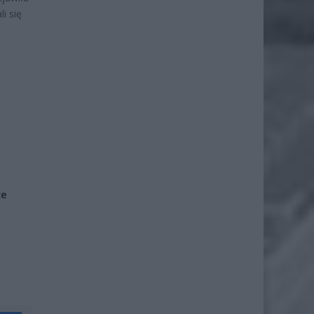
i się
że