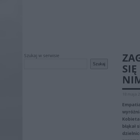
ZA
Szukaj w serwisie
Szukaj
SIĘ
NIM
18 maja 2
Empatia
wyróżni
Kobieta
błąkał s
dzielni