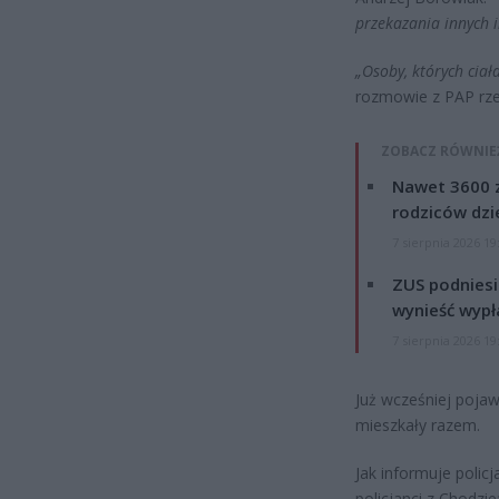
przekazania innych i
„Osoby, których ciał
rozmowie z PAP rzec
ZOBACZ RÓWNIE
Nawet 3600 z
rodziców dzie
7 sierpnia 2026 19
ZUS podniesie
wynieść wypł
7 sierpnia 2026 19
Już wcześniej pojaw
mieszkały razem.
Jak informuje polic
policjanci z Chodzi