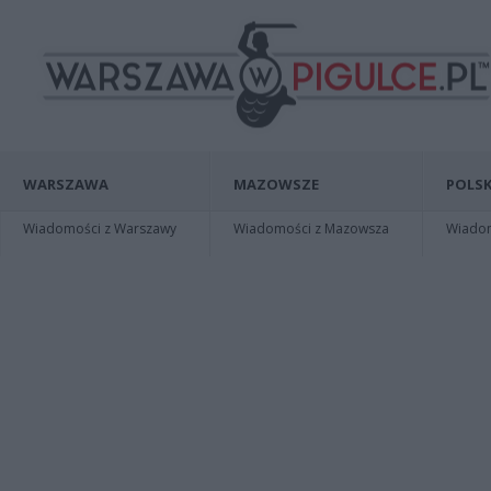
WARSZAWA
MAZOWSZE
POLSK
Wiadomości z Warszawy
Wiadomości z Mazowsza
Wiadomo