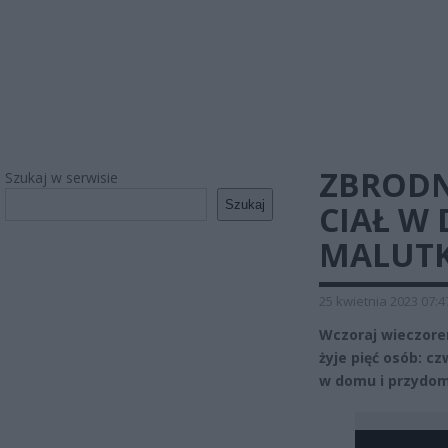
ZBRODN
Szukaj w serwisie
Szukaj
CIAŁ W
MALUTK
25 kwietnia 2023 07:4
Wczoraj wieczorem
żyje pięć osób: c
w domu i przydo