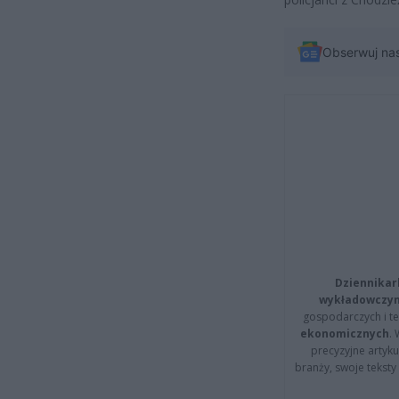
Obserwuj na
Dziennikar
wykładowczyn
gospodarczych i t
ekonomicznych
.
precyzyjne artyku
branży, swoje tekst