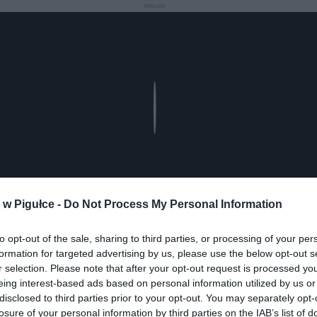
REKLAMA
Play
w Pigułce -
Do Not Process My Personal Information
to opt-out of the sale, sharing to third parties, or processing of your per
formation for targeted advertising by us, please use the below opt-out s
r selection. Please note that after your opt-out request is processed y
aj nas do preferowanych źródeł w Google
Do
eing interest-based ads based on personal information utilized by us or
disclosed to third parties prior to your opt-out. You may separately opt-
losure of your personal information by third parties on the IAB’s list of