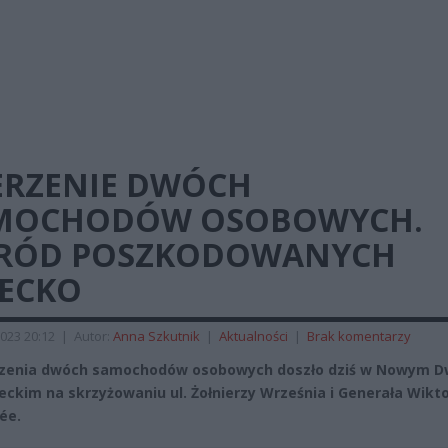
ERZENIE DWÓCH
MOCHODÓW OSOBOWYCH.
RÓD POSZKODOWANYCH
IECKO
023 20:12
|
Autor:
Anna Szkutnik
|
Aktualności
|
Brak komentarzy
rzenia dwóch samochodów osobowych doszło dziś w Nowym D
ckim na skrzyżowaniu ul. Żołnierzy Września i Generała Wikt
ée.