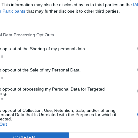
. This information may also be disclosed by us to third parties on the
IA
Participants
that may further disclose it to other third parties.
l Data Processing Opt Outs
o opt-out of the Sharing of my personal data.
In
o opt-out of the Sale of my Personal Data.
In
to opt-out of processing my Personal Data for Targeted
Fot. Warszawska Grupa Luka&Maro
ing.
In
cu były trzy zastępy straży pożarnej i dwie karetki pogotowia.
o opt-out of Collection, Use, Retention, Sale, and/or Sharing
ersonal Data that Is Unrelated with the Purposes for which it
CZ RÓWNIEŻ:
lected.
Out
letni obywatel Ukrainy zaatakował zakonnicę i zerwał jej krzy
az nastąpił zwrot w sprawie
CONFIRM