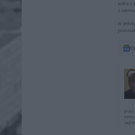
Jedna z
z zakres
W jednej
pozostało
O
pracy 
nielic
zagra