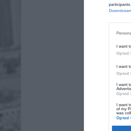
participants
Downstream 
Persona
I want t
Opted 
I want t
Opted 
I want 
Advertis
Opted 
Na miejs
I want t
of my P
ZOBA
was col
Opted 
26-
Ter