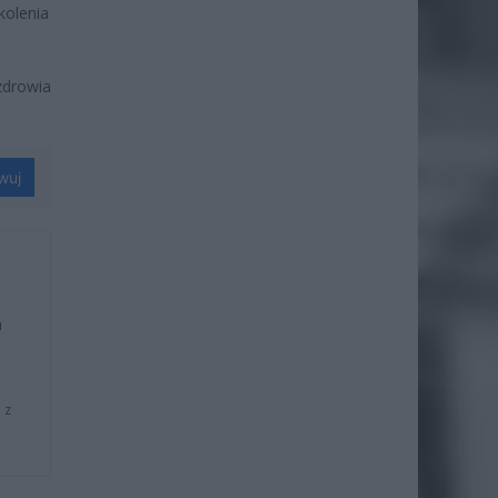
kolenia
zdrowia
wuj
u
 z