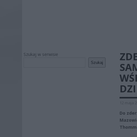
ZD
Szukaj w serwisie
Szukaj
SA
WŚ
DZ
12 maja 2
Do zde
Mazowie
Thomm