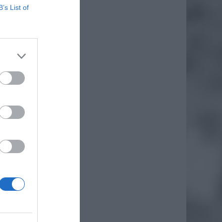
B’s List of
ż.