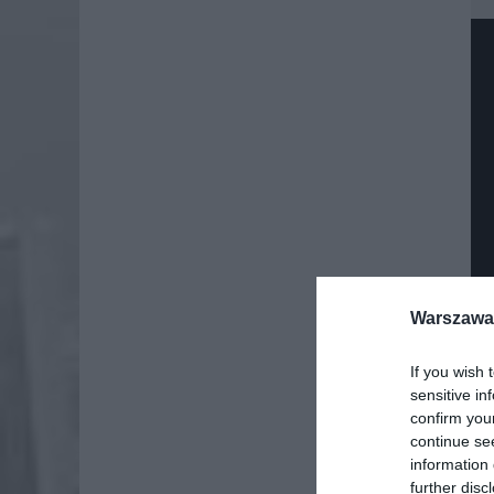
Warszawa 
If you wish 
sensitive in
confirm you
Dod
continue se
information 
further disc