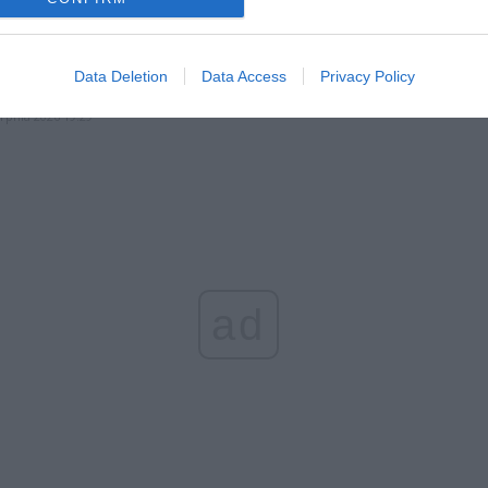
erpnia 2026 15:40
et 3600 zł miesięcznie zamiast 800+. Nowa propozycja dla
Data Deletion
Data Access
Privacy Policy
ziców dzieci do 3. roku życia
erpnia 2026 19:29
ad