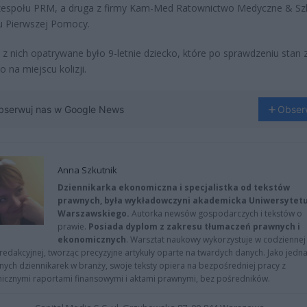
 zespołu PRM, a druga z firmy Kam-Med Ratownictwo Medyczne & Sz
u Pierwszej Pomocy.
 z nich opatrywane było 9-letnie dziecko, które po sprawdzeniu stan 
 na miejscu kolizji.
bserwuj nas w Google News
Obser
Anna Szkutnik
Dziennikarka ekonomiczna i specjalistka od tekstów
prawnych, była wykładowczyni akademicka Uniwersytet
Warszawskiego.
Autorka newsów gospodarczych i tekstów o
prawie.
Posiada dyplom z zakresu tłumaczeń prawnych i
ekonomicznych
. Warsztat naukowy wykorzystuje w codziennej
redakcyjnej, tworząc precyzyjne artykuły oparte na twardych danych. Jako jedna
znych dziennikarek w branży, swoje teksty opiera na bezpośredniej pracy z
nicznymi raportami finansowymi i aktami prawnymi, bez pośredników.