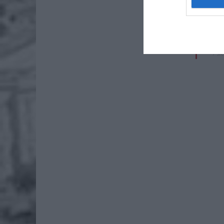
8 si
Naw
rod
7 si