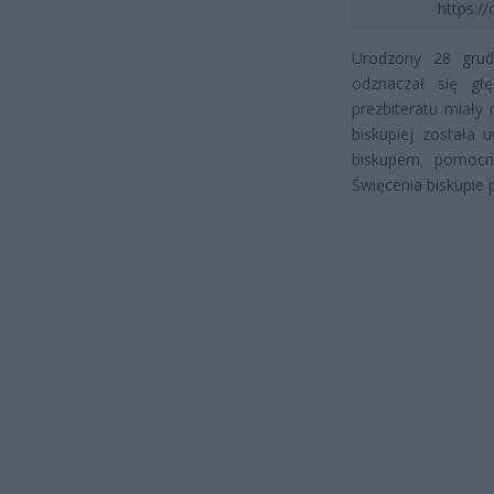
https:/
Urodzony 28 grud
odznaczał się gł
prezbiteratu miały
biskupiej została 
biskupem pomocnic
Święcenia biskupie 