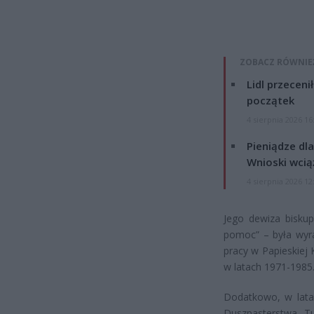
ZOBACZ RÓWNIE
Lidl przeceni
początek
4 sierpnia 2026 16
Pieniądze dla
Wnioski wcią
4 sierpnia 2026 12
Jego dewiza biskup
pomoc” – była wyra
pracy w Papieskiej 
w latach 1971-1985
Dodatkowo, w latac
Duszpasterstwa Tu