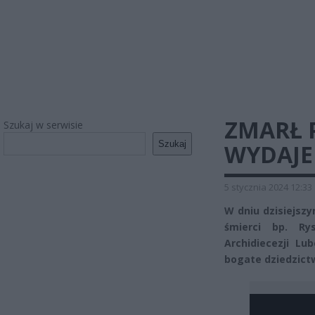
ZMARŁ P
Szukaj w serwisie
Szukaj
WYDAJE
5 stycznia 2024 12:33
W dniu dzisiejsz
śmierci bp. Ry
Archidiecezji Lu
bogate dziedzict