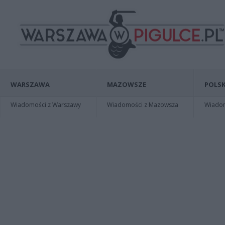
WARSZAWA
MAZOWSZE
POLSK
Wiadomości z Warszawy
Wiadomości z Mazowsza
Wiadomo