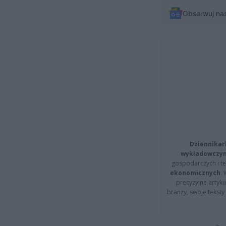
Obserwuj na
Dziennikar
wykładowczyn
gospodarczych i t
ekonomicznych
.
precyzyjne artyku
branży, swoje tekst