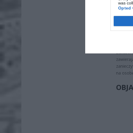
was col
Pie
Opted 
Wni
4 si
JAK 
Zakażeni
zawieraj
zanieczy
na osobę
OBJA