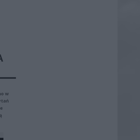
A
no w
ytań
te
ą