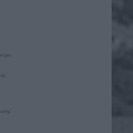
 w tym
 do
aseny,