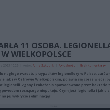
ARŁA 11 OSOBA. LEGIONELL
Ż W WIELKOPOLSCE
ia 2023 10:29
|
Autor:
Anna Szkutnik
|
Aktualności
|
Brak komentarzy
u nagłego wzrostu przypadków legionellozy w Polsce, zarów
ie jak i w Ostrowie Wielkopolskim, pojawia się coraz więcej p
t legionelli. Zgony i zakażenia spowodowane przez bakterie 
ię powodem rosnącego niepokoju. Czym jest legionella i jakie s
na jej wykrycie i eliminację?
REKLAMA