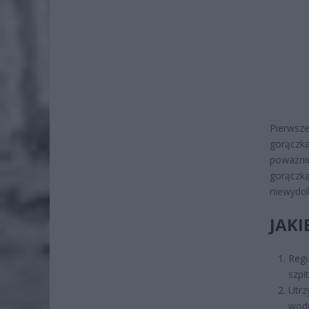
Pierwsz
gorączka
poważnie
gorączką
niewydol
JAKI
Regu
szpit
Utrz
wod