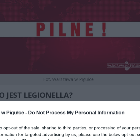
Fot. Warszawa w Pigułce
O JEST LEGIONELLA?
la to rodzaj bakterii, który żyje głównie w środowiskach wodnych, tak
w Pigułce -
Do Not Process My Personal Information
eziora oraz wodociągi. Bakterie te mogą jednak znaleźć się również w
h chłodzenia, basenach, fontannach czy prysznicach. Nie wszystkie b
to opt-out of the sale, sharing to third parties, or processing of your per
i są patogenne, ale niektóre z nich, takie jak
Legionella pneumophila
,
formation for targeted advertising by us, please use the below opt-out s
ć poważne choroby u ludzi, w tym groźną legionellozę.