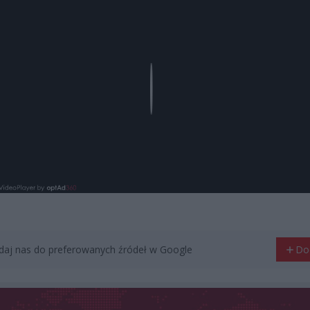
Play
aj nas do preferowanych źródeł w Google
Do