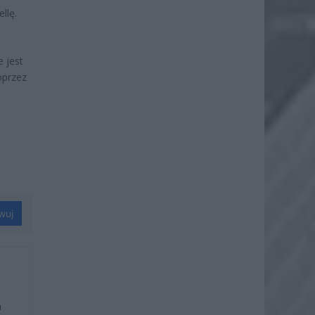
llę.
 jest
oprzez
wuj
u