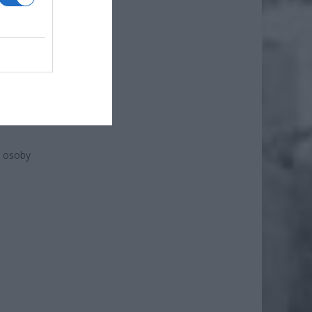
ł.
z osoby