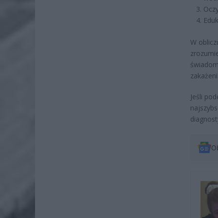
Oczy
Eduk
W oblicz
zrozumie
świadome
zakażeni
Jeśli po
najszybs
diagnost
O