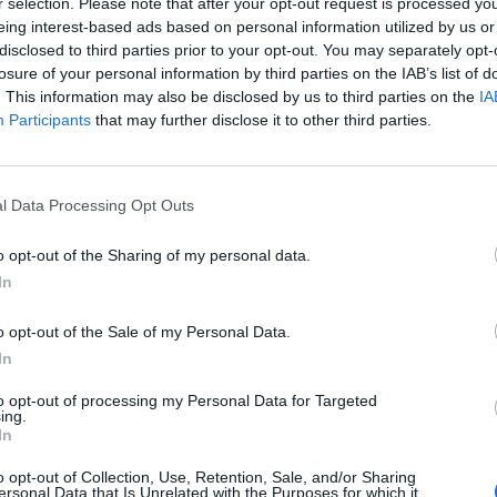
r selection. Please note that after your opt-out request is processed y
eing interest-based ads based on personal information utilized by us or
disclosed to third parties prior to your opt-out. You may separately opt-
losure of your personal information by third parties on the IAB’s list of
. This information may also be disclosed by us to third parties on the
IA
Participants
that may further disclose it to other third parties.
ad
l Data Processing Opt Outs
o opt-out of the Sharing of my personal data.
In
o opt-out of the Sale of my Personal Data.
In
CZ RÓWNIEŻ:
to opt-out of processing my Personal Data for Targeted
ing.
l przecenił hit do kuchni. Air fryer tańszy aż o 150 zł, a to dop
In
czątek
o opt-out of Collection, Use, Retention, Sale, and/or Sharing
erpnia 2026 16:06
ersonal Data that Is Unrelated with the Purposes for which it