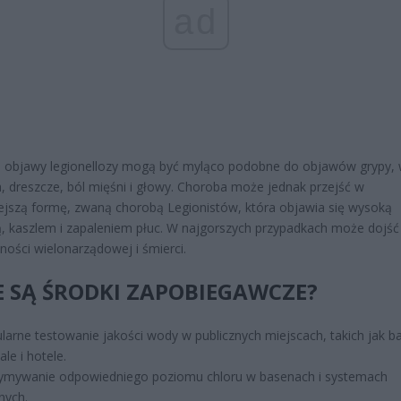
ad
e objawy legionellozy mogą być myląco podobne do objawów grypy,
, dreszcze, ból mięśni i głowy. Choroba może jednak przejść w
jszą formę, zwaną chorobą Legionistów, która objawia się wysoką
, kaszlem i zapaleniem płuc. W najgorszych przypadkach może dojść
ności wielonarządowej i śmierci.
E SĄ ŚRODKI ZAPOBIEGAWCZE?
larne testowanie jakości wody w publicznych miejscach, takich jak b
ale i hotele.
ymywanie odpowiedniego poziomu chloru w basenach i systemach
nych.