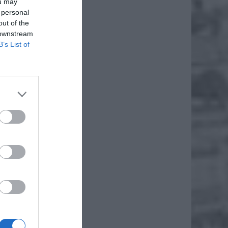
ou may
 personal
out of the
 downstream
B’s List of
iero