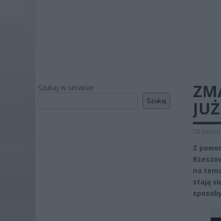
ZM
Szukaj w serwisie
Szukaj
JU
28 sierpn
Z powod
Rzeszow
na tema
stają s
sposoby 