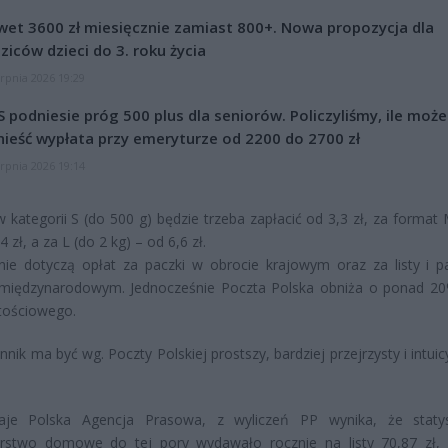
et 3600 zł miesięcznie zamiast 800+. Nowa propozycja dla
ziców dzieci do 3. roku życia
erpnia 2026 19:29
 podniesie próg 500 plus dla seniorów. Policzyliśmy, ile może
ieść wypłata przy emeryturze od 2200 do 2700 zł
erpnia 2026 19:14
 w kategorii S (do 500 g) będzie trzeba zapłacić od 3,3 zł, za format
4 zł, a za L (do 2 kg) – od 6,6 zł.
ie dotyczą opłat za paczki w obrocie krajowym oraz za listy i p
 międzynarodowym. Jednocześnie Poczta Polska obniża o ponad 2
rtościowego.
nik ma być wg. Poczty Polskiej prostszy, bardziej przejrzysty i intuic
aje Polska Agencja Prasowa, z wyliczeń PP wynika, że staty
rstwo domowe do tej pory wydawało rocznie na listy 70,87 zł,