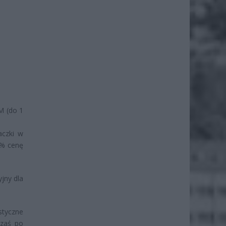
 M (do 1
aczki w
0% cenę
yjny dla
styczne
 zaś po