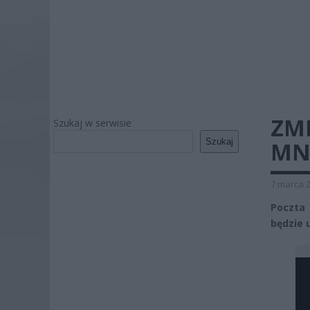
ZMI
Szukaj w serwisie
Szukaj
MN
7 marca 2
Poczta 
będzie u