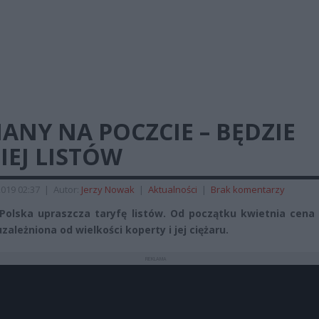
ANY NA POCZCIE – BĘDZIE
IEJ LISTÓW
019 02:37
|
Autor:
Jerzy Nowak
|
Aktualności
|
Brak komentarzy
Polska upraszcza taryfę listów. Od początku kwietnia cena 
zależniona od wielkości koperty i jej ciężaru.
REKLAMA