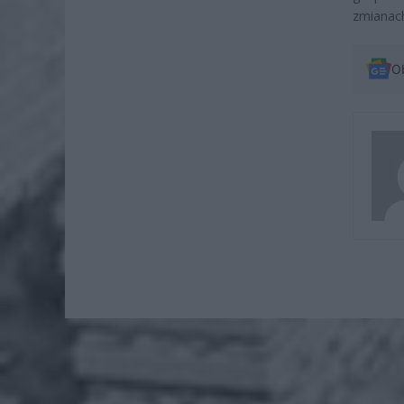
zmianach
O