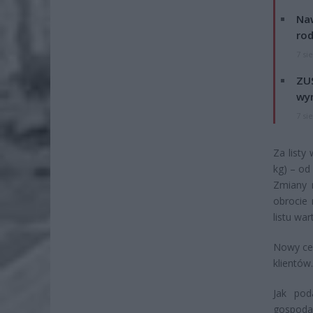
Naw
rod
7 si
ZUS
wyn
7 si
Za listy
kg) – od 
Zmiany n
obrocie
listu wa
Nowy cen
klientów.
Jak pod
gospoda