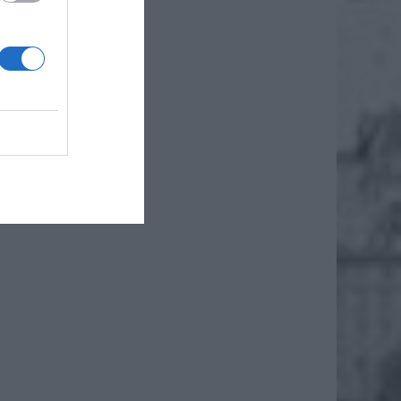
listy i
było 12
iedź na