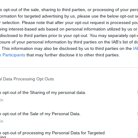
to opt-out of the sale, sharing to third parties, or processing of your per
formation for targeted advertising by us, please use the below opt-out s
r selection. Please note that after your opt-out request is processed y
eing interest-based ads based on personal information utilized by us or
disclosed to third parties prior to your opt-out. You may separately opt-
losure of your personal information by third parties on the IAB’s list of
. This information may also be disclosed by us to third parties on the
IA
Participants
that may further disclose it to other third parties.
l Data Processing Opt Outs
Fot. Pixabay
o opt-out of the Sharing of my personal data.
stu będzie wynikała także z tego, czy zostanie nadany jako pr
In
towa, czy ekonomiczna.
o opt-out of the Sale of my Personal Data.
owe formaty listów – S oraz M, będą przyjmowane w kopertach o g
In
, tak, aby można było je automatycznie sortować i doręczyć do skr
cznik Poczty Polskiej Justyna Siwek. Ma to ułatwić sortowanie, a co
to opt-out of processing my Personal Data for Targeted
ing.