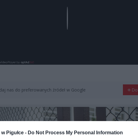
Play
aj nas do preferowanych źródeł w Google
Do
w Pigułce -
Do Not Process My Personal Information