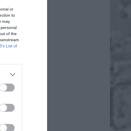
sonal or
ection to
ou may
 personal
out of the
 downstream
B’s List of
zesyłka
rubości
zynki –
 za tym