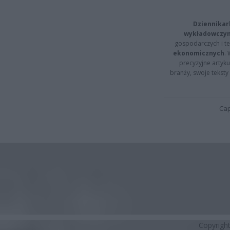
Dziennikar
wykładowczyn
gospodarczych i t
ekonomicznych
.
precyzyjne artyku
branży, swoje tekst
Cap
Copyrigh