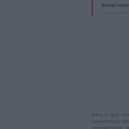
dostać senio
7 sierpnia 2026 13
Jedną z opcji moż
korzystniejszej tab
zgromadzonych s