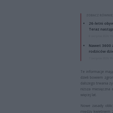
ZOBACZ RÓWNIE
26-letni obyw
Teraz nastąp
8 sierpnia 2026 15
Nawet 3600 z
rodziców dzie
7 sierpnia 2026 19
Te informacje mają
dzieli bowiem zgro
dalszego trwania ży
niższa miesięczna
więcej lat.
Nowe zasady oblic
między kwietniem 2