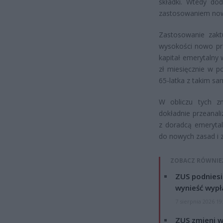
składki. Wtedy do
zastosowaniem nowej
Zastosowanie zaktu
wysokości nowo prz
kapitał emerytalny 
zł miesięcznie w p
65-latka z takim sa
W obliczu tych z
dokładnie przeanal
z doradcą emeryta
do nowych zasad i 
ZOBACZ RÓWNIE
ZUS podniesie
wynieść wypł
7 sierpnia 2026 19
ZUS zmieni w