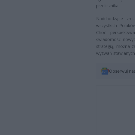
przelicznika.
Nadchodzące zmia
wszystkich Polaków
Choć perspektyw
świadomość nowych
strategią, można 
wyzwań stawianych p
Obserwuj na