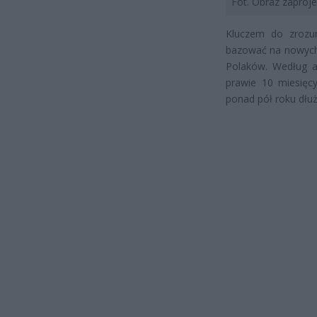
Fot. Obraz zapro
Kluczem do zrozum
bazować na nowych 
Polaków. Według ak
prawie 10 miesięcy
ponad pół roku dłuż