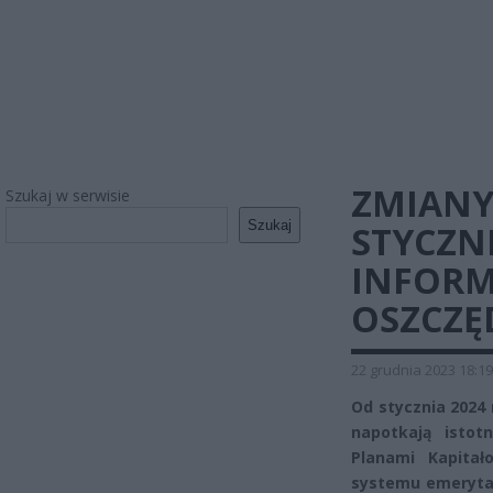
ZMIANY
Szukaj w serwisie
Szukaj
STYCZN
INFORM
OSZCZĘ
22 grudnia 2023 18:19
Od stycznia 2024
napotkają istot
Planami Kapita
systemu emerytal