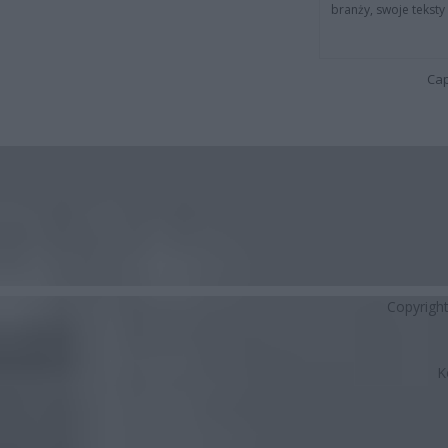
branży, swoje tekst
Cap
Copyrigh
K