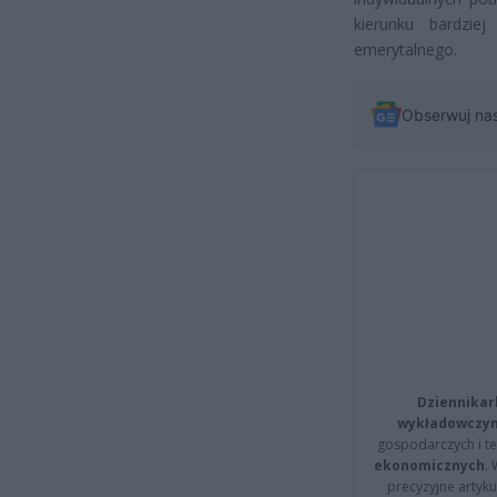
kierunku bardzi
emerytalnego.
Obserwuj na
Dziennikar
wykładowczyn
gospodarczych i t
ekonomicznych
.
precyzyjne artyku