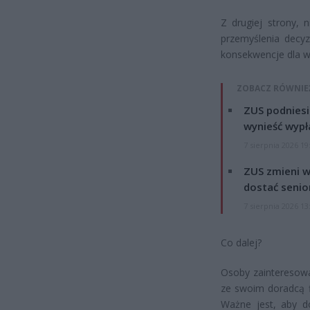
Z drugiej strony, 
przemyślenia decy
konsekwencje dla w
ZOBACZ RÓWNIE
ZUS podniesie
wynieść wypł
7 sierpnia 2026 19
ZUS zmieni w
dostać senio
7 sierpnia 2026 13
Co dalej?
Osoby zainteresowa
ze swoim doradcą f
Ważne jest, aby d