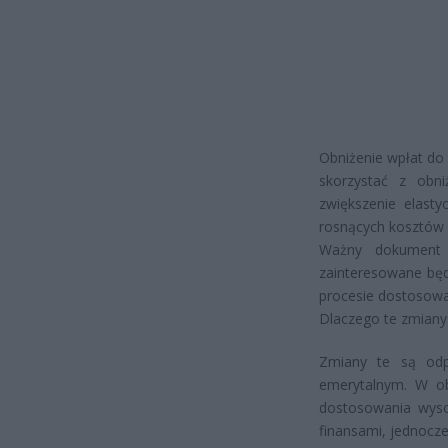
Obniżenie wpłat do
skorzystać z obn
zwiększenie elasty
rosnących kosztów 
Ważny dokument 
zainteresowane będ
procesie dostosowa
Dlaczego te zmiany
Zmiany te są odp
emerytalnym. W ob
dostosowania wyso
finansami, jednocze