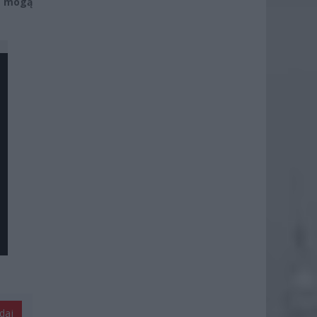
 mogą
daj