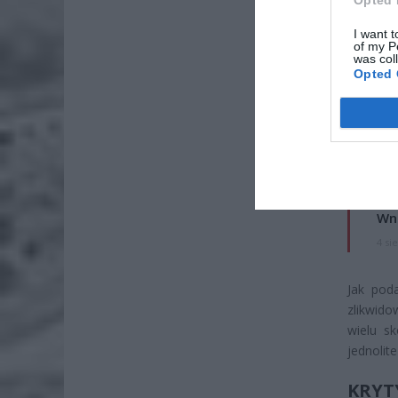
Opted 
I want t
of my P
was col
Opted 
ZOBA
Lid
po
4 si
Pie
Wni
4 si
Jak pod
zlikwido
wielu s
jednolit
KRY