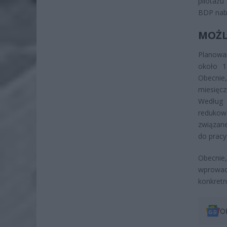
pilotażu
BDP nab
MOŻL
Planowa
około 1
Obecnie
miesięc
Według 
redukow
związane
do pracy
Obecnie
wprowad
konkretn
O