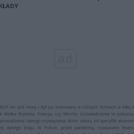
KŁADY
ad
DP nie jest nowy i był już testowany w różnych formach w kilku k
ak Wielka Brytania, Francja, czy Włochy. Doświadczenia te pokazuj
prowadzenia takiego rozwiązania, które zależą od specyfiki ekonomi
nej danego kraju. W Polsce, przed pandemią, rozważano finan