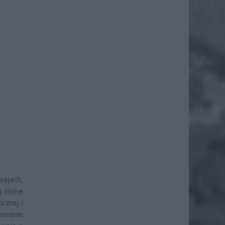
rajach,
ą różne
cznej i
sowanie