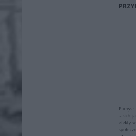
PRZY
Pomysł B
takich j
efekty w
społecz