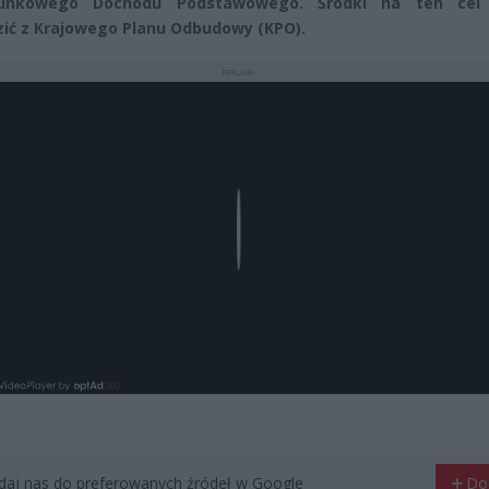
unkowego Dochodu Podstawowego. Środki na ten cel
ić z Krajowego Planu Odbudowy (KPO).
REKLAMA
Play
aj nas do preferowanych źródeł w Google
Do