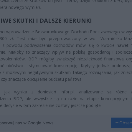
 świadczenia ze środków unijnych. Teraz, dzięki środkom z KPO, dys
iera nowego wymiaru.
IWE SKUTKI I DALSZE KIERUNKI
no wprowadzenie Bezwarunkowego Dochodu Podstawowego w wys
300 zł. Test miał być przeprowadzony w woj. Warmińsko-Mazu
, z powodu podwyższenia dochodów mówi się o kwocie nawet 1
znie. Miałoby to znaczący wpływ na polską gospodarkę i społecz
zwolenników, BDP mógłby zwiększyć niezależność finansową oby
ać ubóstwo i stymulować konsumpcję. Krytycy jednak podnosz
 z możliwymi negatywnymi skutkami takiego rozwiązania, jak zniec
 czy znaczące obciążenie budżetu państwa.
, jak wynika z doniesień Infor.pl, analizowane są różne a
zenia BDP, ale wszystkie są na razie na etapie koncepcyjnym 
e decyzje w tym zakresie nie zostały jeszcze podjęte.
bserwuj nas w Google News
Obser