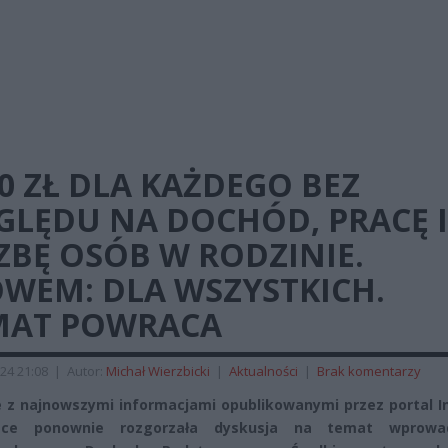
0 ZŁ DLA KAŻDEGO BEZ
GLĘDU NA DOCHÓD, PRACĘ I
ZBĘ OSÓB W RODZINIE.
OWEM: DLA WSZYSTKICH.
MAT POWRACA
24 21:08
|
Autor:
Michał Wierzbicki
|
Aktualności
|
Brak komentarzy
 z najnowszymi informacjami opublikowanymi przez portal In
ce ponownie rozgorzała dyskusja na temat wprowad