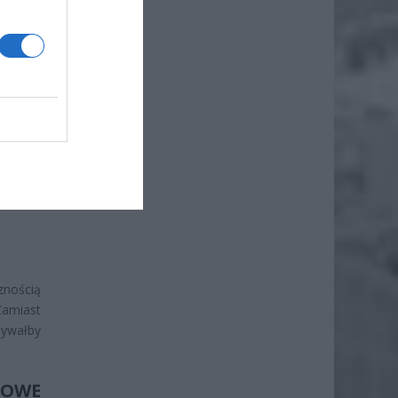
iero
ł.
znością
Zamiast
ywałby
OWE