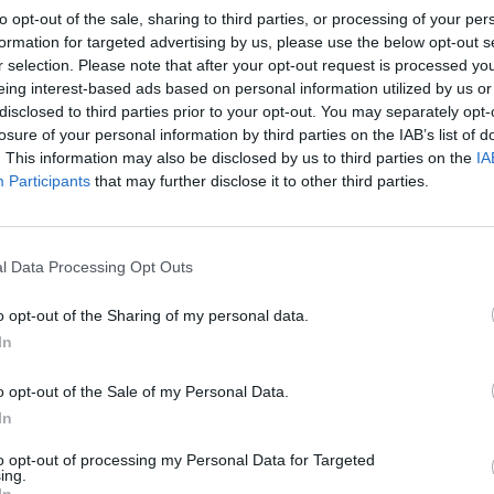
to opt-out of the sale, sharing to third parties, or processing of your per
A PERSPEKTYWA NA BEZWARUNK
formation for targeted advertising by us, please use the below opt-out s
DCZENIE
r selection. Please note that after your opt-out request is processed y
eing interest-based ads based on personal information utilized by us or
nkowy Dochód Podstawowy to koncepcja, która zakłada regu
disclosed to third parties prior to your opt-out. You may separately opt-
zne wypłaty pieniężne dla każdego obywatela, niezależnie o
losure of your personal information by third parties on the IAB’s list of
, statusu zatrudnienia czy sytuacji życiowej. To radykalne podej
. This information may also be disclosed by us to third parties on the
IA
 wsparcia społecznego ma na celu zapewnienie wszystkim oby
Participants
that may further disclose it to other third parties.
owego poziomu bezpieczeństwa finansowego.
l Data Processing Opt Outs
o opt-out of the Sharing of my personal data.
In
ad
o opt-out of the Sale of my Personal Data.
In
to opt-out of processing my Personal Data for Targeted
ing.