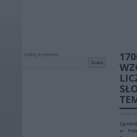
170
Szukaj w serwisie
Szukaj
WZ
LIC
SŁ
TE
6 maja 20
Zgodnie
w Pols