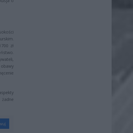
kusja o
okości
rskim.
700 zł
eństwo.
wateli,
ą obawy
hęcenie
spekty
i żadne
wuj