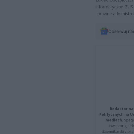
informatyczne ZUS
sprawne administro
Obserwuj na
Redaktor na
Politycznych na 
mediach.
Specja
inwestor giełd
dziennikarski z pr