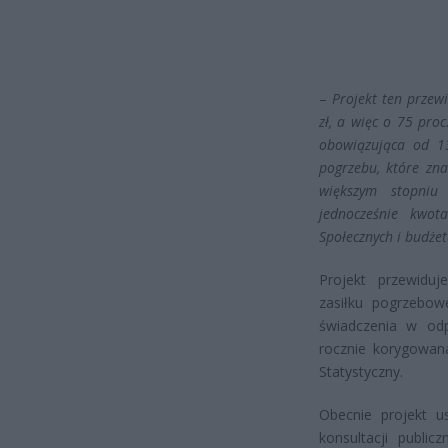
–
Projekt ten przew
zł, a więc o 75 pro
obowiązująca od 13
pogrzebu, które zn
większym stopniu 
jednocześnie kwot
Społecznych i budże
Projekt przewidu
zasiłku pogrzebow
świadczenia w odp
rocznie korygowan
Statystyczny.
Obecnie projekt u
konsultacji publi