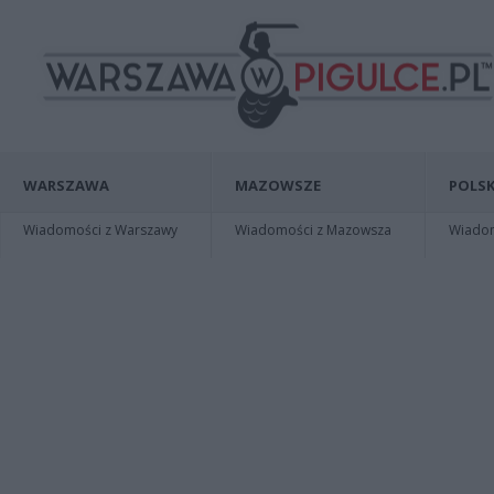
WARSZAWA
MAZOWSZE
POLSK
Wiadomości z Warszawy
Wiadomości z Mazowsza
Wiadomo