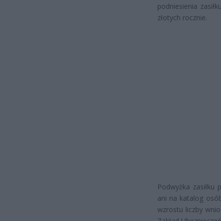
podniesienia zasił
złotych rocznie.
Podwyżka zasiłku 
ani na katalog osó
wzrostu liczby wnio
Zakład Ubezpieczeń