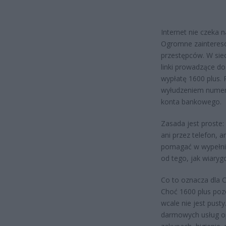
Internet nie czeka n
Ogromne zaintereso
przestępców. W siec
linki prowadzące d
wypłatę 1600 plus. P
wyłudzeniem numeru
konta bankowego.
Zasada jest proste:
ani przez telefon, a
pomagać w wypełnia
od tego, jak wiaryg
Co to oznacza dla C
Choć 1600 plus poz
wcale nie jest pust
darmowych usług op