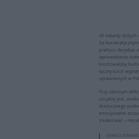
43 miliardy złotych 
Za biurokratycznym 
praktyce decyduje 
wprowadzenie stałe
kosztowałoby budżet
łączny koszt wypłat
uprawnionych w Pol
Przy obecnym defic
socjalny jest, wedł
drastycznego podnie
emocjonalnie zrozu
zrealizować – nieza
ZOBACZ RÓWNIE