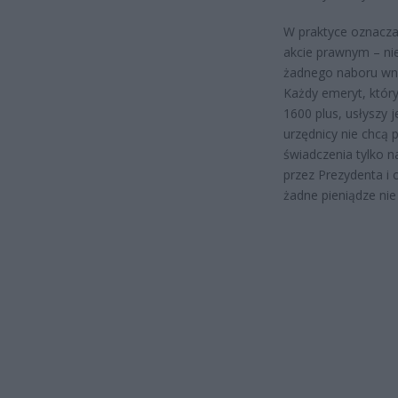
W praktyce oznacza 
akcie prawnym – nie
żadnego naboru wni
Każdy emeryt, który
1600 plus, usłyszy j
urzędnicy nie chc
świadczenia tylko 
przez Prezydenta i 
żadne pieniądze nie