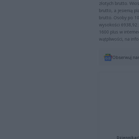
złotych brutto. Wi
brutto, a jesienią
brutto. Osoby po 1
wysokości 6938,92 zł
1600 plus w internec
wątpliwości, na inf
Obserwuj na
Dziennikar