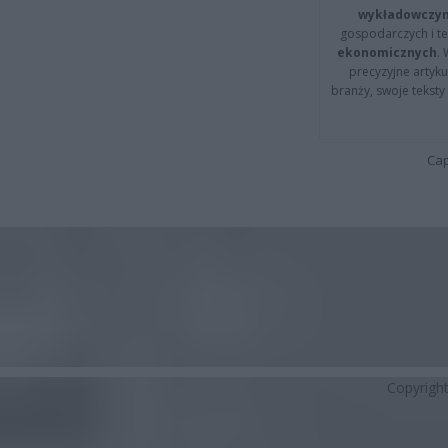
wykładowczyn
gospodarczych i t
ekonomicznych
.
precyzyjne artyku
branży, swoje tekst
Cap
Copyrigh