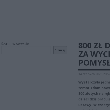
800 ZŁ
Szukaj w serwisie
Szukaj
ZA WYC
POMYSŁ
14 czerwca 2026 20:5
Wystarczyła jedn
temat zdominował
800 złotych na rę
dzieci dziś pracu
ustawy. W rzeczyw