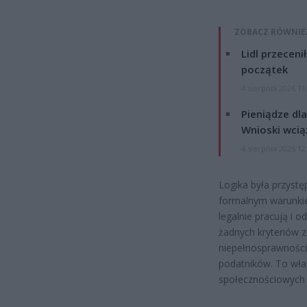
ZOBACZ RÓWNIE
Lidl przeceni
początek
4 sierpnia 2026 16
Pieniądze dla
Wnioski wcią
4 sierpnia 2026 12
Logika była przyst
formalnym warunkie
legalnie pracują i 
żadnych kryteriów 
niepełnosprawności
podatników. To wła
społecznościowych s