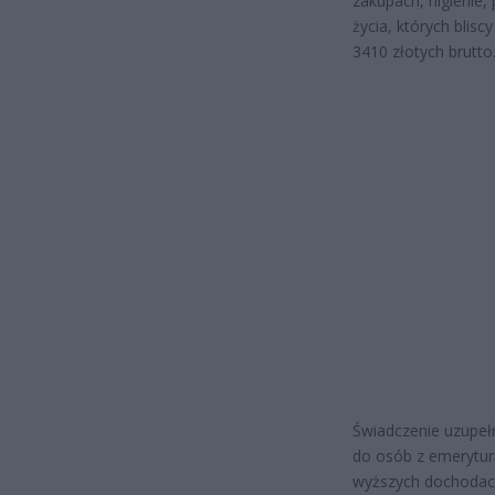
zakupach, higienie,
życia, których blis
3410 złotych brutto
Świadczenie uzupełn
do osób z emeryturą
wyższych dochodach