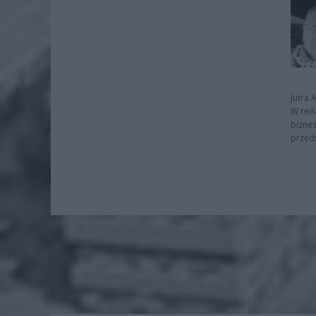
Jutra 
W reda
biznes
przeds