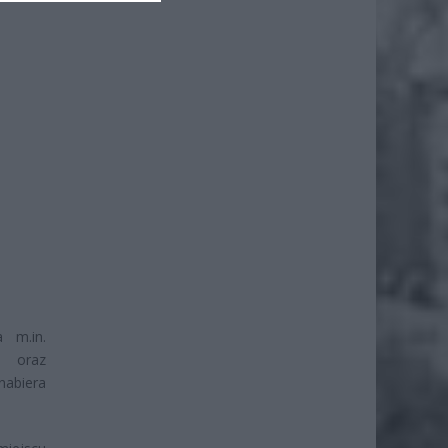
 m.in.
h oraz
nabiera