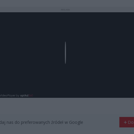
REKLAMA
Play
aj nas do preferowanych źródeł w Google
Do