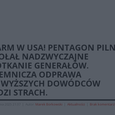
ARM W USA! PENTAGON PILN
OŁAŁ NADZWYCZAJNE
OTKANIE GENERAŁÓW.
JEMNICZA ODPRAWA
JWYŻSZYCH DOWÓDCÓW
ZI STRACH.
ia 2025 21:37
|
Autor:
Marek Borkowski
|
Aktualności
|
Brak komentarz