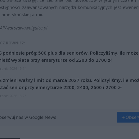
sób zwraca uwagę, że zebranie tylu dowódców w jednym czasie i 
stępności zaawansowanych narzędzi komunikacyjnych jest ewen
i amerykańskiej armii.
PAP/warszawawpigulce.pl
CZ RÓWNIEŻ:
 podniesie próg 500 plus dla seniorów. Policzyliśmy, ile może
ieść wypłata przy emeryturze od 2200 do 2700 zł
erpnia 2026 19:14
 zmieni ważny limit od marca 2027 roku. Policzyliśmy, ile mo
tać senior przy emeryturze 2200, 2400, 2600 i 2700 zł
erpnia 2026 13:23
bserwuj nas w Google News
Obser