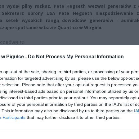
on wydał pilny rozkaz. Pete Hegseth wezwał generałów z 
. Sekretarz obrony USA Pete Hegseth niespodziewanie z
ia setek wysokich rangą dowódców generałów i admira
zajne spotkanie w bazie Quantico w Wirginii.
CZ RÓWNIEŻ:
letni obywatel Ukrainy zaatakował zakonnicę i zerwał jej krzy
w Pigułce -
Do Not Process My Personal Information
az nastąpił zwrot w sprawie
erpnia 2026 15:40
to opt-out of the sale, sharing to third parties, or processing of your per
formation for targeted advertising by us, please use the below opt-out s
et 3600 zł miesięcznie zamiast 800+. Nowa propozycja dla
r selection. Please note that after your opt-out request is processed y
ziców dzieci do 3. roku życia
eing interest-based ads based on personal information utilized by us or
erpnia 2026 19:29
disclosed to third parties prior to your opt-out. You may separately opt-
losure of your personal information by third parties on the IAB’s list of
. This information may also be disclosed by us to third parties on the
IA
Participants
that may further disclose it to other third parties.