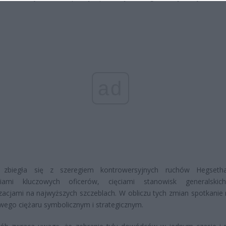
ad
 zbiegła się z szeregiem kontrowersyjnych ruchów Hegsetha
niami kluczowych oficerów, cięciami stanowisk generalskic
zacjami na najwyższych szczeblach. W obliczu tych zmian spotkanie 
ego ciężaru symbolicznym i strategicznym.