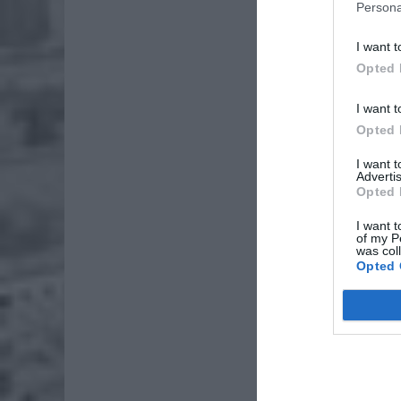
Persona
I want t
Opted 
I want t
Opted 
I want 
Advertis
Opted 
I want t
of my P
was col
Opted 
Dotyczy 
USA.
Rzecznik
wojskowy
tego roz