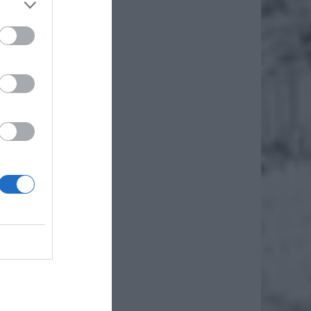
ch poza
owódców
rzyczyn