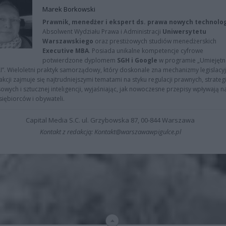
Marek Borkowski
Prawnik, menedżer i ekspert ds. prawa nowych technolog
Absolwent Wydziału Prawa i Administracji
Uniwersytetu
Warszawskiego
oraz prestiżowych studiów menedżerskich
Executive MBA
. Posiada unikalne kompetencje cyfrowe
potwierdzone dyplomem
SGH i Google
w programie „Umiejętn
AI”. Wieloletni praktyk samorządowy, który doskonale zna mechanizmy legislacyj
kcji zajmuje się najtrudniejszymi tematami na styku regulacji prawnych, strategi
owych i sztucznej inteligencji, wyjaśniając, jak nowoczesne przepisy wpływają n
iębiorców i obywateli.
Capital Media S.C. ul. Grzybowska 87, 00-844 Warszawa
Kontakt z redakcją: Kontakt@warszawawpigulce.pl