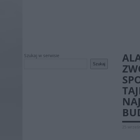
AL
Szukaj w serwisie
Szukaj
ZW
SP
TA
NA
BUD
25 wrześn