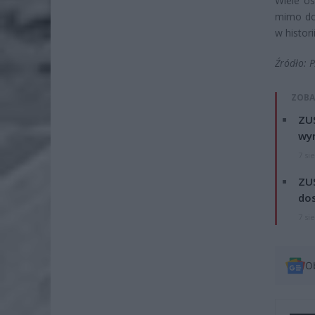
Wiele o
mimo do
w histori
Źródło: 
ZOBA
ZUS
wyn
7 si
ZUS
dos
7 si
O