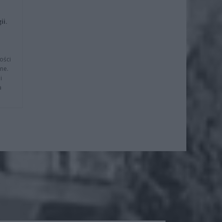
ii.
ości
ne.
i
a