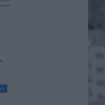
miejscu
ementem
że
wuj