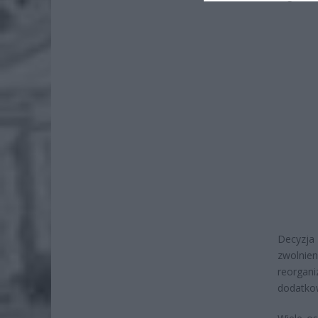
Decyzja
zwolnie
reorgani
dodatkow