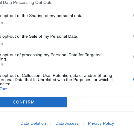
l Data Processing Opt Outs
o opt-out of the Sharing of my personal data.
In
o opt-out of the Sale of my Personal Data.
In
to opt-out of processing my Personal Data for Targeted
ing.
In
o opt-out of Collection, Use, Retention, Sale, and/or Sharing
ersonal Data that Is Unrelated with the Purposes for which it
lected.
Fot. Pixabay
Out
członków sił zbrojnych z całego świata, również tych stacjonujący
CONFIRM
 Pentagonu potwierdził, że Hegseth „zwróci się do najwyższych d
Data Deletion
Data Access
Privacy Policy
ch w pierwszej połowie przyszłego tygodnia”. Nie podano jednak p
kazu, co wywołało niepokój i spekulacje w kręgach wojskowych.