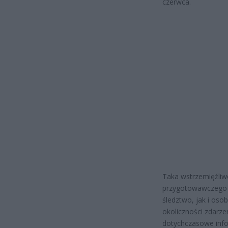
czerwca.
Taka wstrzemięźliw
przygotowawczego j
śledztwo, jak i oso
okoliczności zdarze
dotychczasowe infor