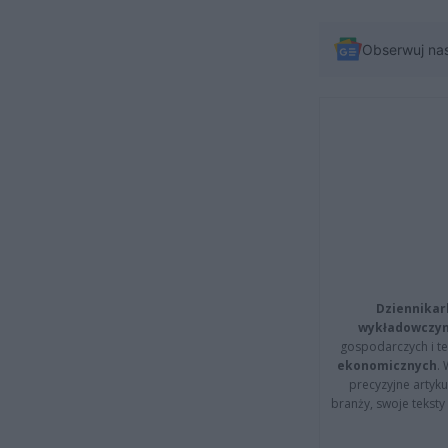
Obserwuj na
Dziennikar
wykładowczyn
gospodarczych i t
ekonomicznych
.
precyzyjne artyku
branży, swoje tekst