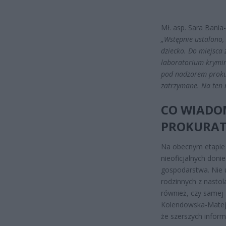
Mł. asp. Sara Bania
„Wstępnie ustalono, 
dziecko. Do miejsca 
laboratorium krymin
pod nadzorem prokur
zatrzymane. Na ten 
CO WIADOM
PROKURAT
Na obecnym etapie p
nieoficjalnych doni
gospodarstwa. Nie 
rodzinnych z nastol
również, czy samej 
Kolendowska-Matejc
że szerszych informa