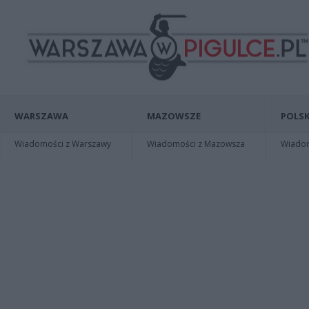
WARSZAWA
MAZOWSZE
POLSK
Wiadomości z Warszawy
Wiadomości z Mazowsza
Wiadomo