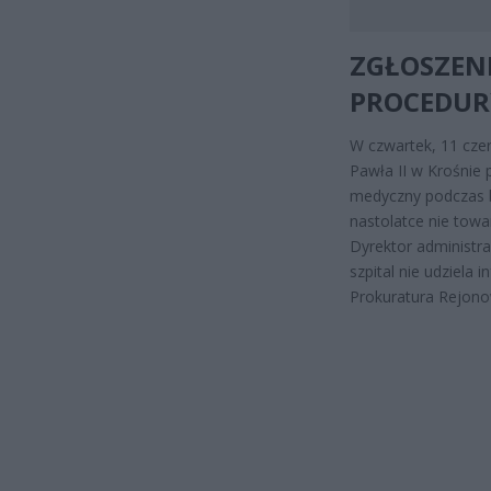
ZGŁOSZEN
PROCEDUR
W czwartek, 11 czer
Pawła II w Krośnie 
medyczny podczas b
nastolatce nie towa
Dyrektor administr
szpital nie udziela 
Prokuratura Rejono