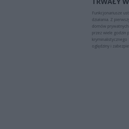
TRWAŁY W
Funkcjonariusze usta
działania. Z pierws
domów prywatnych w
przez wiele godzin p
kryminalistycznego
oględziny i zabezpie