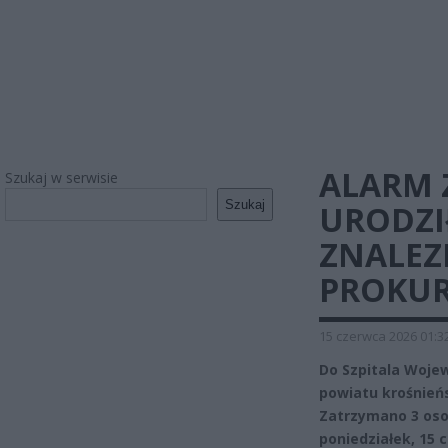
ALARM Z
Szukaj w serwisie
Szukaj
URODZIŁ
ZNALEZ
PROKU
15 czerwca 2026 01:3
Do Szpitala Wojew
powiatu krośnieńs
Zatrzymano 3 oso
poniedziałek, 15 