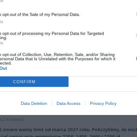
In
o opt-out of the Sale of my Personal Data.
In
to opt-out of processing my Personal Data for Targeted
ing.
In
o opt-out of Collection, Use, Retention, Sale, and/or Sharing
ersonal Data that Is Unrelated with the Purposes for which it
lected.
Out
CONFIRM
Fot. Facebook
iła z metra Kabaty w stronę Kabackiego duktu i na schodach podbiegło
Data Deletion
Data Access
Privacy Policy
ków w dresie i drasnęli ją czymś ostrym (prawdopodobnie nożem) w szyj
CZ RÓWNIEŻ:
 zmieni ważny limit od marca 2027 roku. Policzyliśmy, ile mo
tać senior przy emeryturze 2200, 2400, 2600 i 2700 zł