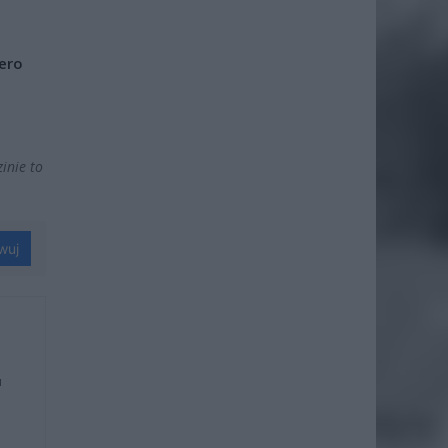
iero
inie to
wuj
u