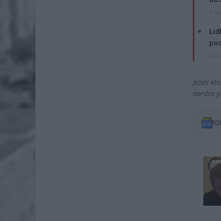
7 si
Lid
po
4 si
Jeżeli k
bardzo p
O