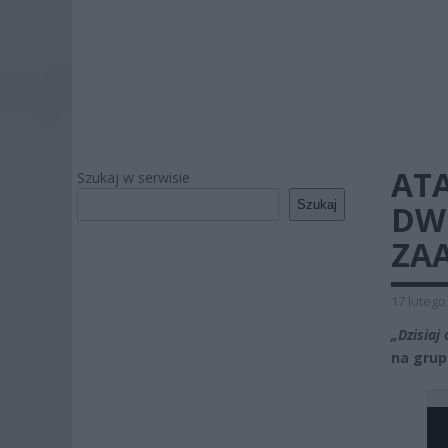
AT
Szukaj w serwisie
Szukaj
DW
ZA
17 lutego
„Dzisiaj
na grup