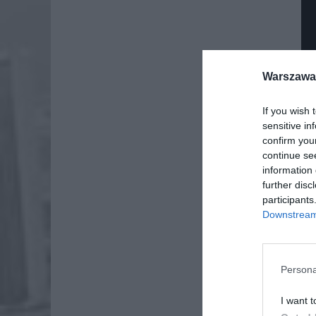
Warszawa 
If you wish 
sensitive in
confirm you
continue se
information 
further disc
participants
Downstream 
Dod
Persona
I want t