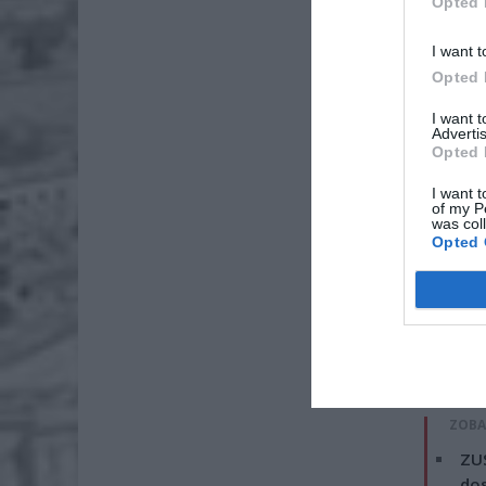
Opted 
I want t
Opted 
I want 
Advertis
Opted 
I want t
of my P
was col
Opted 
„Wychodz
2 chłopa
ZOBA
ZUS
dos