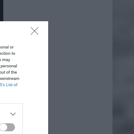
sonal or
ection to
ou may
 personal
out of the
 downstream
B’s List of
daj