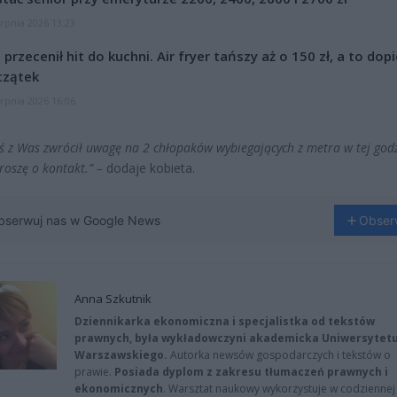
erpnia 2026 13:23
l przecenił hit do kuchni. Air fryer tańszy aż o 150 zł, a to dop
czątek
erpnia 2026 16:06
toś z Was zwrócił uwagę na 2 chłopaków wybiegających z metra w tej godz
roszę o kontakt.” –
dodaje kobieta.
bserwuj nas w Google News
Obser
Anna Szkutnik
Dziennikarka ekonomiczna i specjalistka od tekstów
prawnych, była wykładowczyni akademicka Uniwersytet
Warszawskiego.
Autorka newsów gospodarczych i tekstów o
prawie.
Posiada dyplom z zakresu tłumaczeń prawnych i
ekonomicznych
. Warsztat naukowy wykorzystuje w codziennej