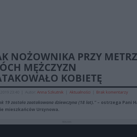
AK NOŻOWNIKA PRZY METRZ
ÓCH MĘŻCZYZN
ATAKOWAŁO KOBIETĘ
 2019 23:40
|
Autor:
Anna Szkutnik
|
Aktualności
|
Brak komentarzy
 ok 19 została zaatakowana dziewczyna (18 lat).”
– ostrzega Pani 
ie mieszkańców Ursynowa.
REKLAMA