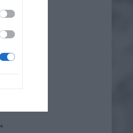
 do niej
ę.
że