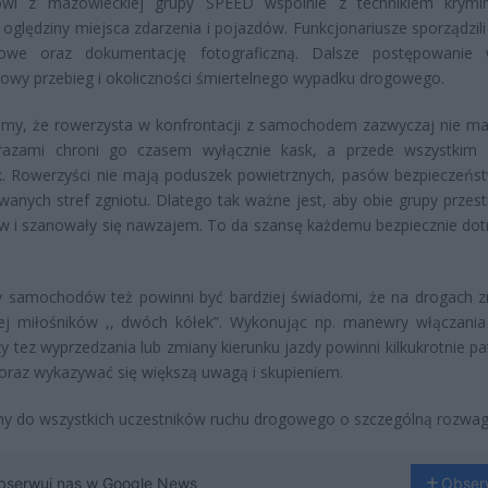
wi z mazowieckiej grupy SPEED wspólnie z technikiem krymina
 oględziny miejsca zdarzenia i pojazdów. Funkcjonariusze sporządzili
iowe oraz dokumentację fotograficzną. Dalsze postępowanie 
owy przebieg i okoliczności śmiertelnego wypadku drogowego.
jmy, że rowerzysta w konfrontacji z samochodem zazwyczaj nie ma
razami chroni go czasem wyłącznie kask, a przede wszystkim
. Rowerzyści nie mają poduszek powietrznych, pasów bezpieczeńst
wanych stref zgniotu. Dlatego tak ważne jest, aby obie grupy przest
w i szanowały się nawzajem. To da szansę każdemu bezpiecznie dot
y samochodów też powinni być bardziej świadomi, że na drogach z
cej miłośników ,, dwóch kółek”. Wykonując np. manewry włączania
zy tez wyprzedzania lub zmiany kierunku jazdy powinni kilkukrotnie p
 oraz wykazywać się większą uwagą i skupieniem.
y do wszystkich uczestników ruchu drogowego o szczególną rozwag
bserwuj nas w Google News
Obser