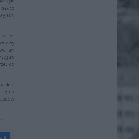
listyki
 szkice
wyjaśni
 szans.
 zdrowy
wa, ani
rzegały
rzeć do
najduje
 się do
atrzeć w
ę.
wuj