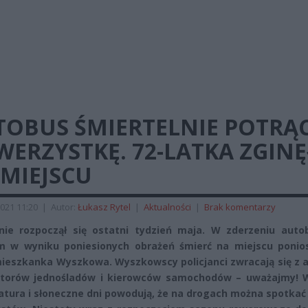
TOBUS ŚMIERTELNIE POTRĄC
ERZYSTKĘ. 72-LATKA ZGIN
 MIEJSCU
021 11:20
|
Autor:
Łukasz Rytel
|
Aktualności
|
Brak komentarzy
nie rozpoczął się ostatni tydzień maja. W zderzeniu auto
 w wyniku poniesionych obrażeń śmierć na miejscu ponios
mieszkanka Wyszkowa. Wyszkowscy policjanci zwracają się z 
torów jednośladów i kierowców samochodów – uważajmy! 
tura i słoneczne dni powodują, że na drogach można spotkać