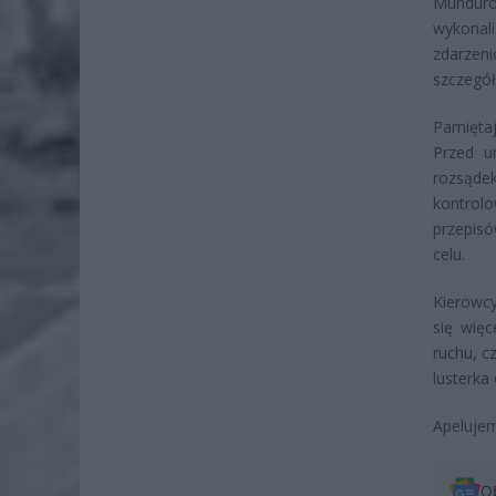
Munduro
wykonali
zdarzen
szczegół
Pamięta
Przed u
rozsądek
kontrolo
przepisó
celu.
Kierowc
się wię
ruchu, c
lusterka
Apelujem
O