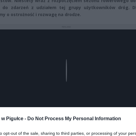
stów. Niestety wraz z rozpoczęciem sezonu rowerowego do
ż do zdarzeń z udziałem tej grupy użytkowników dróg. D
my o ostrożność i rozwagę na drodze.
REKLAMA
Play
w Pigułce -
Do Not Process My Personal Information
to opt-out of the sale, sharing to third parties, or processing of your per