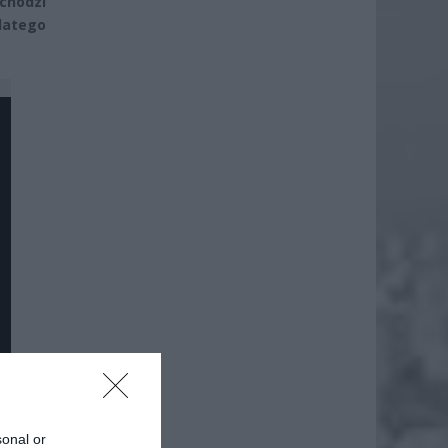
chodzi
latego
sonal or