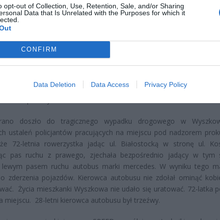
o opt-out of Collection, Use, Retention, Sale, and/or Sharing
ersonal Data that Is Unrelated with the Purposes for which it
lected.
Fot. Policja Wyszków
Out
pienia pogoda sprzyja rowerzystom. Na drogach możemy spotka
CONFIRM
użytkowników jednośladów. Warto jednak pamiętać o bezpiecze
za na początku sezonu. Kierowcy samochodów jeszcze przyzwyczaj
szej liczby jednośladów na drodze. To wszystko w połączeniu z 
Data Deletion
Data Access
Privacy Policy
j ostrożności i wyobraźni wszystkich uczestników ruchu, może dopr
o niebezpiecznych zdarzeń.
 rano doszło do tragicznego wypadku drogowego w Wyszkow
ch ustaleń policjantów pracujących na miejscu pod nadzorem prok
że 72-letnia rowerzystka jadąc ul. Białostocką w stronę ul. Koś
jąc pas ruchu z prawego, zjechała bezpośrednio jadący w ty
u lewym pasem ruchu autobus marki mercedes. W wyniku tego 
o zderzenia pojazdów. Kierowca autobusu nie zdołał ominąć kobie
ć. Życia mieszkanki Wyszkowa nie udało się uratować. 72-latka p
a miejscu. 28-letni kierowca autobusu był trzeźwy.