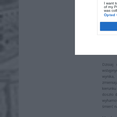
I want t
of my P
was col
Opted 
Bez wąt
więcej 
zwłaszc
do więk
należyte
do bardz
Dzisiaj
wstępny
wynika, 
zmienia
kierunk
doszło d
wyhamowa
śmierć n