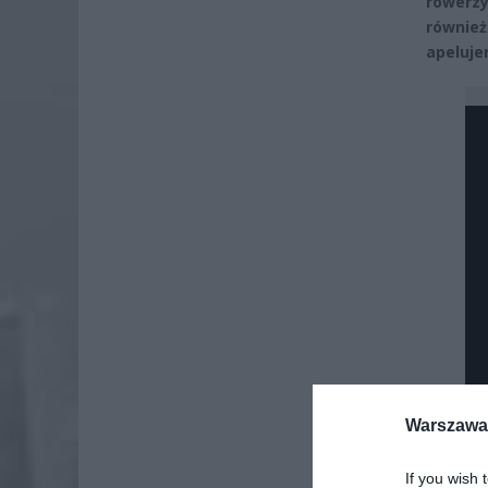
rowerzy
równie
apeluje
Warszawa 
If you wish 