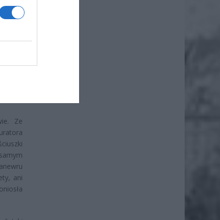
ć coraz
ństwie,
ają się
brakiem
owadzić
ie. Ze
uratora
ciuszki
m samym
manewru
ty, ani
oniosła