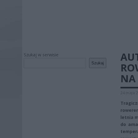
AU
Szukaj w serwisie
Szukaj
ROW
NA
24 maja 2
Tragicz
rowerem
letnia 
do ama
tempera