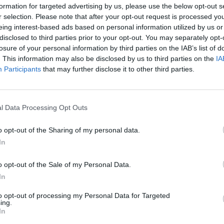
formation for targeted advertising by us, please use the below opt-out s
aj nas do preferowanych źródeł w Google
Do
r selection. Please note that after your opt-out request is processed y
eing interest-based ads based on personal information utilized by us or
disclosed to third parties prior to your opt-out. You may separately opt-
losure of your personal information by third parties on the IAB’s list of
. This information may also be disclosed by us to third parties on the
IA
Participants
that may further disclose it to other third parties.
l Data Processing Opt Outs
o opt-out of the Sharing of my personal data.
In
o opt-out of the Sale of my Personal Data.
In
to opt-out of processing my Personal Data for Targeted
ing.
In