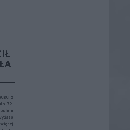
IŁ
ĘŁA
busu z
ła 72-
apelem
Wyższa
 więcej