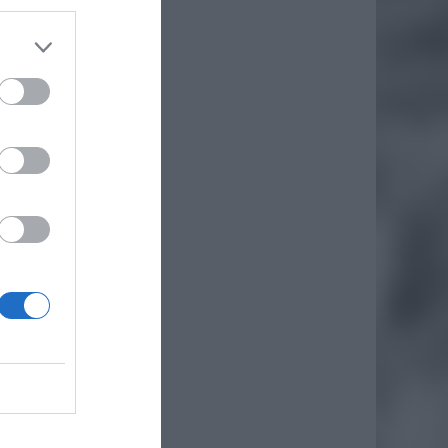
daj
W
li