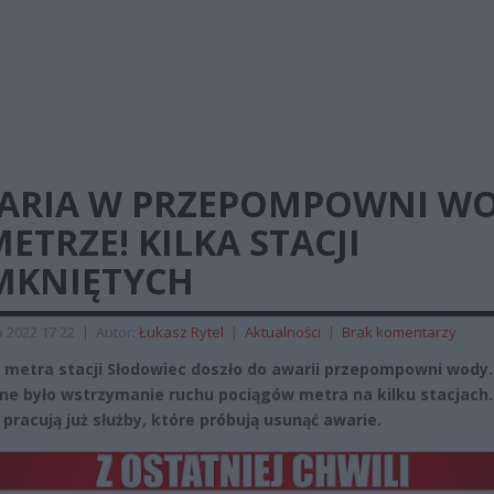
ARIA W PRZEPOMPOWNI W
ETRZE! KILKA STACJI
MKNIĘTYCH
 2022 17:22
|
Autor:
Łukasz Rytel
|
Aktualności
|
Brak komentarzy
nii metra stacji Słodowiec doszło do awarii przepompowni wody.
ne było wstrzymanie ruchu pociągów metra na kilku stacjach
 pracują już służby, które próbują usunąć awarie.