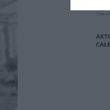
Kabaty 
Trwa uru
AKTU
CAŁE