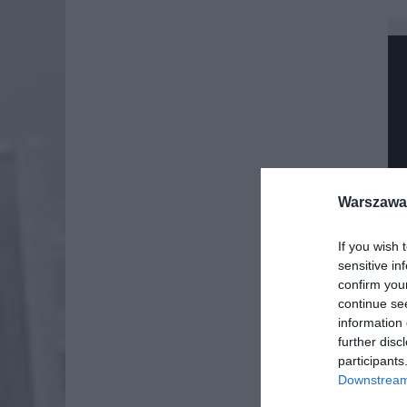
Warszawa 
If you wish 
sensitive in
confirm you
continue se
information 
further disc
participants
Downstream 