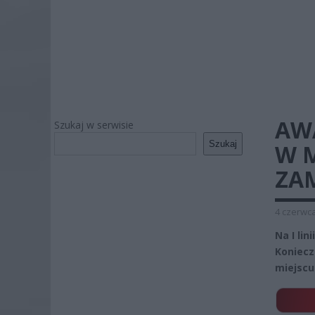
AW
Szukaj w serwisie
Szukaj
W M
ZA
4 czerwca
Na I li
Koniecz
miejscu