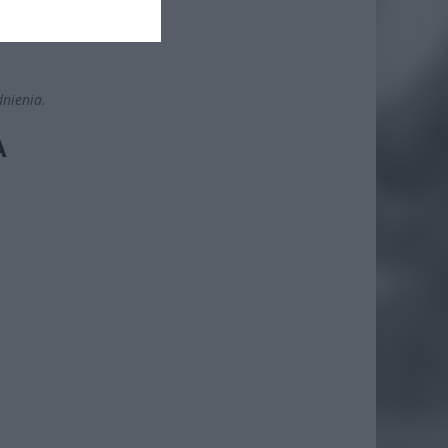
nienia.
A