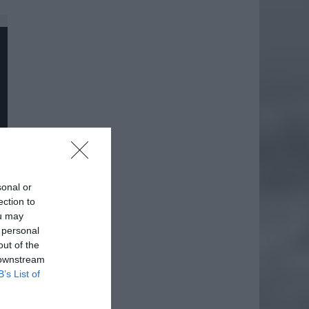
sonal or
ection to
ou may
 personal
out of the
 downstream
B’s List of