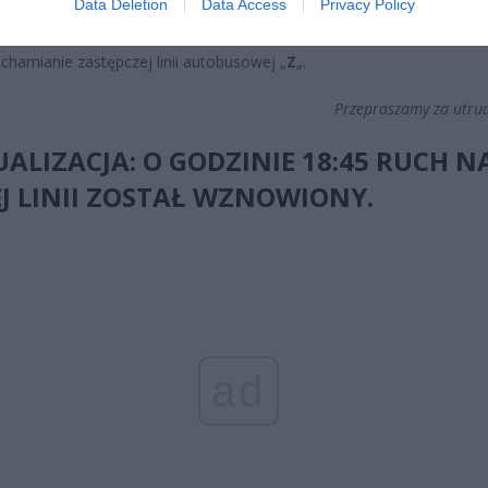
Data Deletion
Data Access
Privacy Policy
– pl. Wilsona
.
chamianie zastępczej linii autobusowej „
Z
„.
Przepraszamy za utrud
ALIZACJA: O GODZINIE 18:45 RUCH N
J LINII ZOSTAŁ WZNOWIONY.
ad