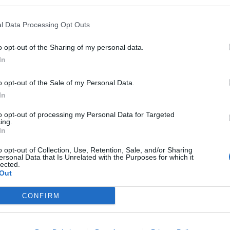
ad
l Data Processing Opt Outs
o opt-out of the Sharing of my personal data.
In
o opt-out of the Sale of my Personal Data.
In
to opt-out of processing my Personal Data for Targeted
ing.
In
aj nas do preferowanych źródeł w Google
Do
o opt-out of Collection, Use, Retention, Sale, and/or Sharing
ersonal Data that Is Unrelated with the Purposes for which it
ormuje:
lected.
Out
UDNIENIA W KURSOWANIU POCIĄGÓ
CONFIRM
I METRA M1
yn technicznych kursowanie pociągów linii metra
M1
odbywa się w pęt