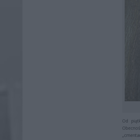
Od piąt
Obecnoś
„cmentar