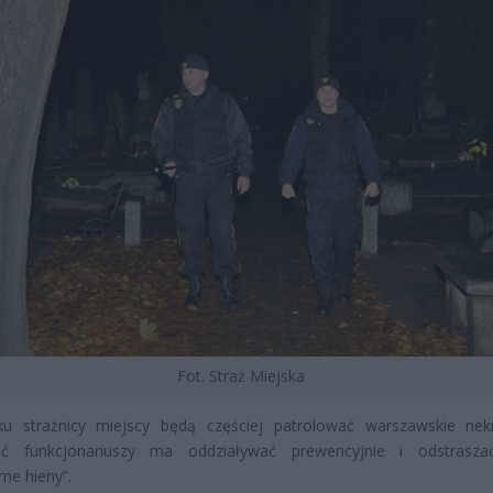
Fot. Straż Miejska
ku strażnicy miejscy będą częściej patrolować warszawskie nekr
ć funkcjonariuszy ma oddziaływać prewencyjnie i odstraszać
ne hieny”.