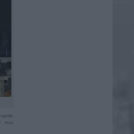
opolie.
 m.in.