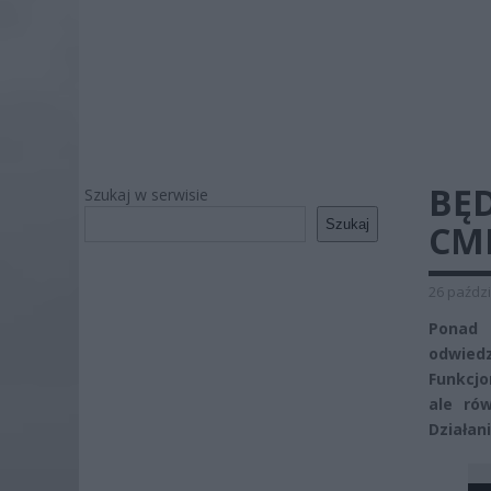
BĘ
Szukaj w serwisie
Szukaj
CM
26 paździ
Ponad 
odwied
Funkcjo
ale ró
Działani