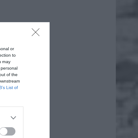
sonal or
ection to
ou may
 personal
out of the
 downstream
B’s List of
ciowych
ornych.
ześniej
znicze,
rolować
ażeni w