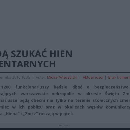
DĄ SZUKAĆ HIEN
ENTARNYCH
ernika 2016 16:38
|
Autor:
Michał Wierzbicki
|
Aktualności
|
Brak komen
1200 funkcjonariuszy będzie dbać o bezpieczeństw
zających warszawskie nekropolie w okresie Święta Zma
nariusze będą obecni nie tylko na terenie stołecznych cmen
wnież w ich pobliżu oraz w okolicach węzłów komunikacy
a „Hiena” i „Znicz” ruszają w piątek.
REKLAMA