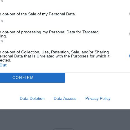
In
ory, które umożliwią kontrole słabiej oświetlonych części nekropolii”
–
Gocławski Naczelnik Oddziału Specjalistycznego Straży Miejskie
o opt-out of the Sale of my Personal Data.
y.
In
to opt-out of processing my Personal Data for Targeted
CZ RÓWNIEŻ:
ing.
In
l przecenił hit do kuchni. Air fryer tańszy aż o 150 zł, a to dop
czątek
o opt-out of Collection, Use, Retention, Sale, and/or Sharing
ersonal Data that Is Unrelated with the Purposes for which it
erpnia 2026 16:06
lected.
Out
niądze dla milionów polskich rodzin. ZUS wypłacił już 173 mln z
oski wciąż można składać
CONFIRM
erpnia 2026 12:56
Data Deletion
Data Access
Privacy Policy