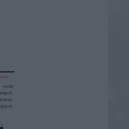
tarzy
o osób
rłych.
tarzy,
jnych.