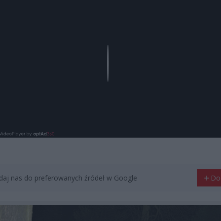
Play
aj nas do preferowanych źródeł w Google
Do