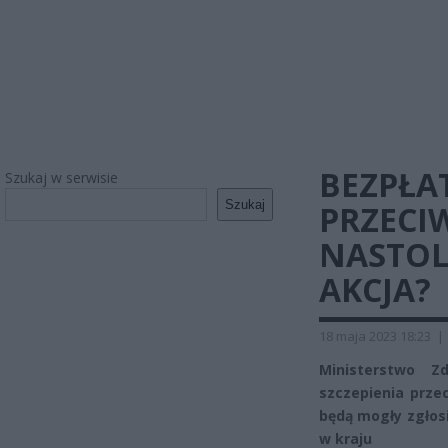
BEZPŁA
Szukaj w serwisie
Szukaj
PRZECI
NASTOL
AKCJA?
18 maja 2023 18:23
|
Ministerstwo Z
szczepienia prze
będą mogły zgłos
w kraju