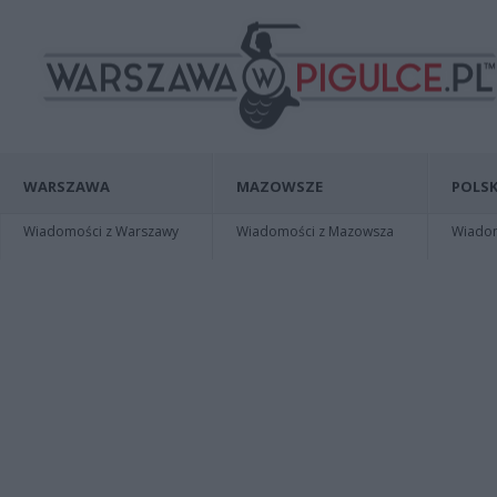
WARSZAWA
MAZOWSZE
POLSK
Wiadomości z Warszawy
Wiadomości z Mazowsza
Wiadomo