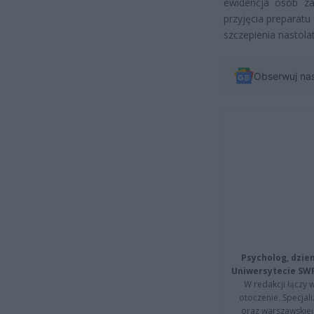
ewidencja osób za
przyjęcia preparat
szczepienia nastol
Obserwuj na
Psycholog, dzie
Uniwersytecie SW
W redakcji łączy 
otoczenie. Specja
oraz warszawskiej 