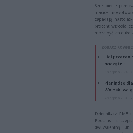
Szczepienie przeci
macicy i nowotworam
zapadają nastolatk
procent wzrosła cz
może być ich dużo w
ZOBACZ RÓWNIE
Lidl przeceni
początek
4 sierpnia 2026 16
Pieniądze dla
Wnioski wcią
4 sierpnia 2026 12
Dziennikarz RMF us
Podczas szczepi
dwuwalentną lub 