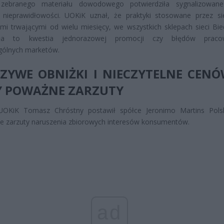
 zebranego materiału dowodowego potwierdziła sygnalizowane
w nieprawidłowości. UOKiK uznał, że praktyki stosowane przez si
ami trwającymi od wielu miesięcy, we wszystkich sklepach sieci Bie
ła to kwestia jednorazowej promocji czy błędów praco
gólnych marketów.
ZYWE OBNIŻKI I NIECZYTELNE CENÓ
Y POWAŻNE ZARZUTY
UOKiK Tomasz Chróstny postawił spółce Jeronimo Martins Pols
e zarzuty naruszenia zbiorowych interesów konsumentów.
ad