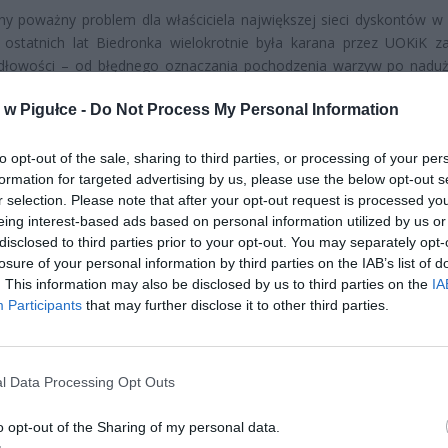
ny poważny problem dla właściciela największej sieci dyskontów w 
 ostatnich lat Biedronka wielokrotnie była karana przez UOKiK z
idłowości – od błędnego oznaczania pochodzenia warzyw po nadu
 wobec dostawców. Najnowsze zarzuty mogą kosztować firmę
w Pigułce -
Do Not Process My Personal Information
 złotych.
to opt-out of the sale, sharing to third parties, or processing of your per
formation for targeted advertising by us, please use the below opt-out s
r selection. Please note that after your opt-out request is processed y
eing interest-based ads based on personal information utilized by us or
disclosed to third parties prior to your opt-out. You may separately opt-
losure of your personal information by third parties on the IAB’s list of
ad
. This information may also be disclosed by us to third parties on the
IA
Participants
that may further disclose it to other third parties.
l Data Processing Opt Outs
o opt-out of the Sharing of my personal data.