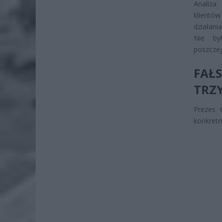
Analiza
klientó
działani
Nie by
poszcze
FAŁS
TRZ
Prezes 
konkretn