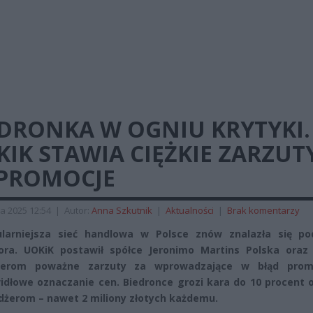
EDRONKA W OGNIU KRYTYKI.
IK STAWIA CIĘŻKIE ZARZUT
 PROMOCJE
a 2025 12:54
|
Autor:
Anna Szkutnik
|
Aktualności
|
Brak komentarzy
ularniejsza sieć handlowa w Polsce znów znalazła się po
ora. UOKiK postawił spółce Jeronimo Martins Polska oraz
erom poważne zarzuty za wprowadzające w błąd prom
idłowe oznaczanie cen. Biedronce grozi kara do 10 procent 
żerom – nawet 2 miliony złotych każdemu.