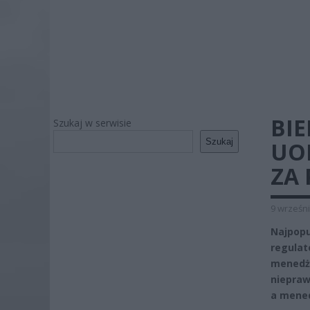
BI
Szukaj w serwisie
Szukaj
UOK
ZA
9 wrześni
Najpop
regulat
menedż
niepraw
a mened