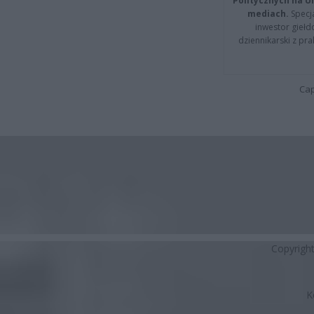
Politycznych na 
mediach.
Specja
inwestor giełd
dziennikarski z pr
Cap
Copyrigh
K