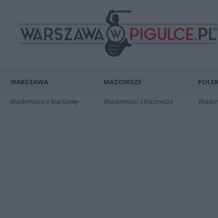
WARSZAWA
MAZOWSZE
POLSK
Wiadomości z Warszawy
Wiadomości z Mazowsza
Wiadomo