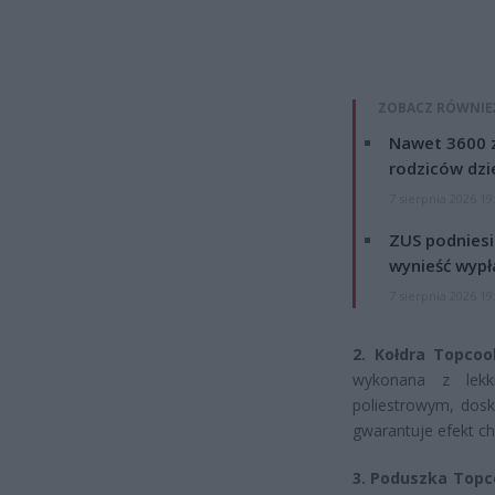
ZOBACZ RÓWNIE
Nawet 3600 z
rodziców dzie
7 sierpnia 2026 19
ZUS podniesie
wynieść wypł
7 sierpnia 2026 19
2. Kołdra Topcool
wykonana z lekk
poliestrowym, dosko
gwarantuje efekt ch
3. Poduszka Topco