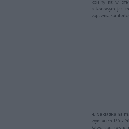
kolejny hit w ofe
silikonowym, jest m
zapewnia komfortow
4. Nakładka na ma
wymiarach 160 x 20
łatwo dopasować j