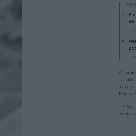
ZOBA
Pie
Wni
4 si
Wie
po
4 si
Wicemini
tych klu
pan prez
Pałacu P
– Gdyby 
byłaby s