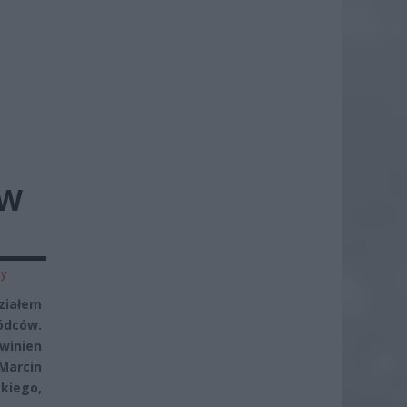
 W
zy
ziałem
ódców.
owinien
Marcin
kiego,