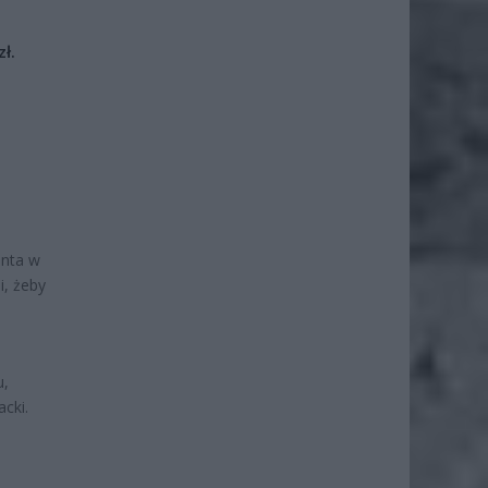
ł.
enta w
i, żeby
u,
cki.