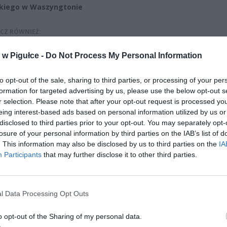
kiego w Waszyngtonie
CZ RÓWNIEŻ:
 zmieni ważny limit od marca 2027 roku. Policzyliśmy, ile mo
w Pigułce -
Do Not Process My Personal Information
tać senior przy emeryturze 2200, 2400, 2600 i 2700 zł
erpnia 2026 13:23
to opt-out of the sale, sharing to third parties, or processing of your per
formation for targeted advertising by us, please use the below opt-out s
l przecenił hit do kuchni. Air fryer tańszy aż o 150 zł, a to dop
r selection. Please note that after your opt-out request is processed y
czątek
eing interest-based ads based on personal information utilized by us or
erpnia 2026 16:06
disclosed to third parties prior to your opt-out. You may separately opt-
losure of your personal information by third parties on the IAB’s list of
. This information may also be disclosed by us to third parties on the
IA
Participants
that may further disclose it to other third parties.
l Data Processing Opt Outs
ad
o opt-out of the Sharing of my personal data.