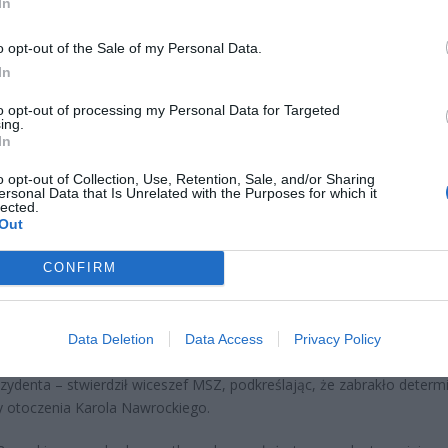
In
o opt-out of the Sale of my Personal Data.
In
to opt-out of processing my Personal Data for Targeted
ing.
kną echa poniedziałkowych rozmów w Białym Domu z udziałem Woł
In
ego, Donalda Trumpa i europejskich przywódców. Spór o to, kto pow
o opt-out of Collection, Use, Retention, Sale, and/or Sharing
ntować Polskę na spotkaniu, wywołał ostrą wymianę zdań między o
ersonal Data that Is Unrelated with the Purposes for which it
m a otoczeniem prezydenta Karola Nawrockiego. Głos zabrał wicemi
lected.
Out
granicznych Marcin Bosacki, który na antenie TVN24 wprost uderzył
ię głowy państwa.
CONFIRM
: „Polska powinna tam być”
Marcina Bosackiego, Polska straciła szansę na udział w kluczowych
Data Deletion
Data Access
Privacy Policy
h w Waszyngtonie. – Polska powinna być w tym gronie. Żałuję, że n
zydenta – stwierdził wiceszef MSZ, podkreślając, że zabrakło determi
y otoczenia Karola Nawrockiego.