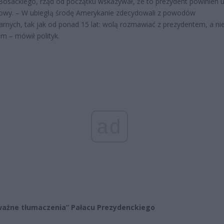
osackiego, rząd od początku wskazywał, że to prezydent powinien u
owy. – W ubiegłą środę Amerykanie zdecydowali z powodów
arnych, tak jak od ponad 15 lat: wolą rozmawiać z prezydentem, a nie
m – mówił polityk.
ad
ażne tłumaczenia” Pałacu Prezydenckiego