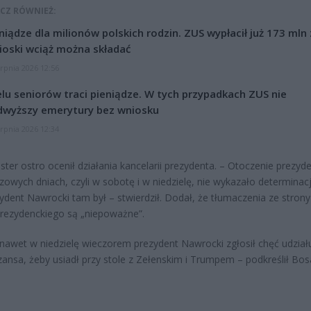
CZ RÓWNIEŻ:
niądze dla milionów polskich rodzin. ZUS wypłacił już 173 mln z
oski wciąż można składać
erpnia 2026 12:56
lu seniorów traci pieniądze. W tych przypadkach ZUS nie
dwyższy emerytury bez wniosku
erpnia 2026 12:34
ster ostro ocenił działania kancelarii prezydenta. – Otoczenie prezyd
czowych dniach, czyli w sobotę i w niedzielę, nie wykazało determinacj
ydent Nawrocki tam był – stwierdził. Dodał, że tłumaczenia ze strony
rezydenckiego są „niepoważne”.
nawet w niedzielę wieczorem prezydent Nawrocki zgłosił chęć udział
zansa, żeby usiadł przy stole z Zełenskim i Trumpem – podkreślił Bosa