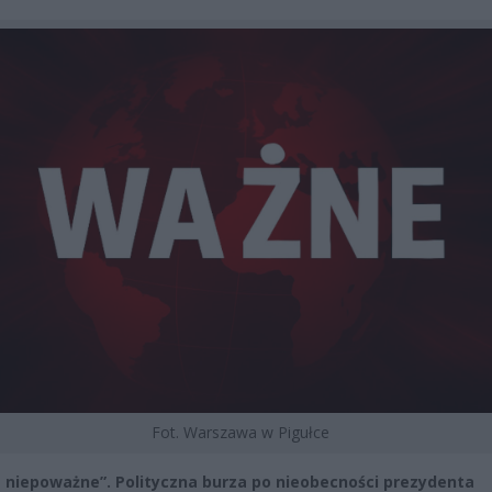
Fot. Warszawa w Pigułce
t niepoważne”. Polityczna burza po nieobecności prezydenta