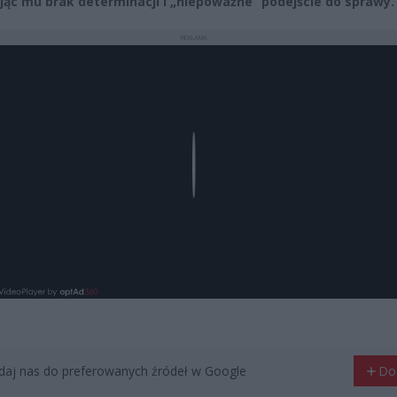
jąc mu brak determinacji i „niepoważne” podejście do sprawy.
REKLAMA
Play
aj nas do preferowanych źródeł w Google
Do