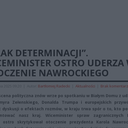
AK DETERMINACJI”.
CEMINISTER OSTRO UDERZA
OCZENIE NAWROCKIEGO
ia 2025 09:20
|
Autor:
Bartłomiej Radecki
|
Aktualności
|
Brak komentar
scena polityczna znów wrze po spotkaniu w Białym Domu z ud
myra Zełenskiego, Donalda Trumpa i europejskich przyw
 dyskusji o efektach rozmów, w kraju trwa spór o to, kto p
entować nasz kraj. Wiceminister spraw zagranicznych 
i ostro skrytykował otoczenie prezydenta Karola Nawroc