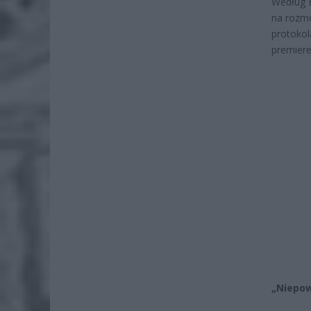
Według B
na rozm
protokol
premiere
„Niepow