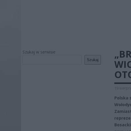
„BR
Szukaj w serwisie
Szukaj
WI
OT
19 sierpn
Polska 
Wołody
Zamiast
reprez
Bosack