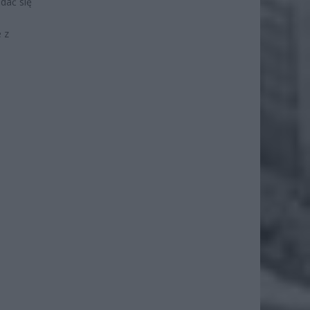
dać się
 z