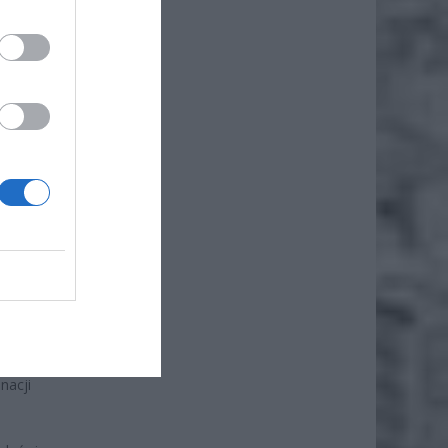
odymyra
inien
bozem
nister
 w
ie było
nacji