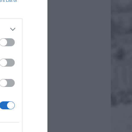
B’s List of
n ulicy
a pętli
, że do
go bić.
 z nich
, dalej