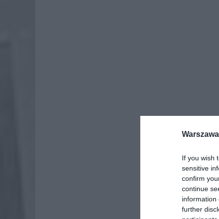
Warszawa 
If you wish 
sensitive in
confirm you
continue se
information 
further disc