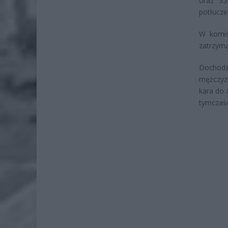
oraz 35
potłucze
W komis
zatrzyma
Dochodz
mężczyzn
kara do 
tymczaso