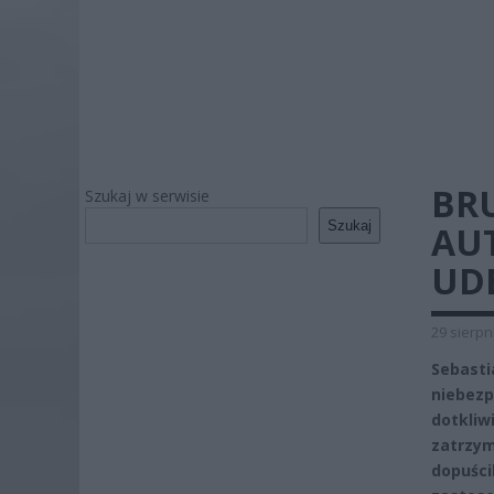
BR
Szukaj w serwisie
Szukaj
AUT
UD
29 sierpn
Sebasti
niebezp
dotkli
zatrzym
dopuści