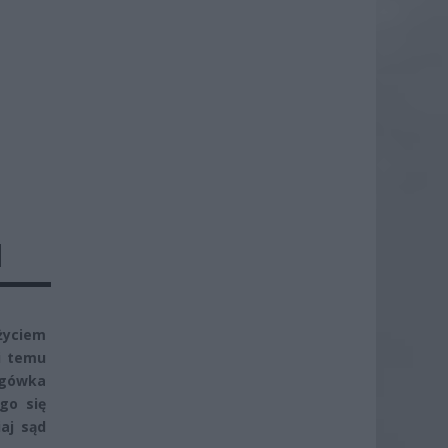
M
użyciem
i temu
rgówka
go się
iaj sąd