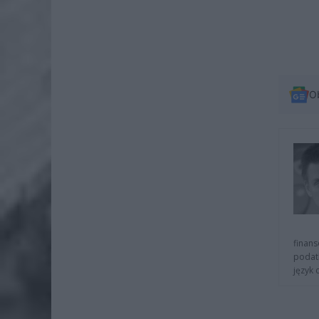
O
finans
podat
język 