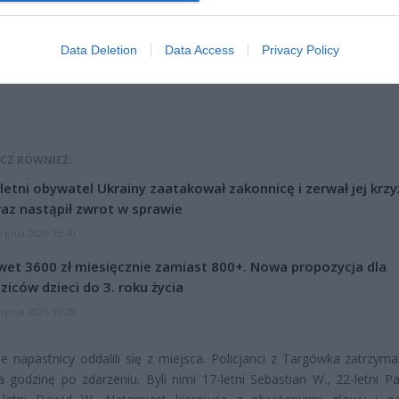
Data Deletion
Data Access
Privacy Policy
CZ RÓWNIEŻ:
letni obywatel Ukrainy zaatakował zakonnicę i zerwał jej krzy
az nastąpił zwrot w sprawie
erpnia 2026 15:40
et 3600 zł miesięcznie zamiast 800+. Nowa propozycja dla
ziców dzieci do 3. roku życia
erpnia 2026 19:29
e napastnicy oddalili się z miejsca. Policjanci z Targówka zatrzymal
a godzinę po zdarzeniu. Byli nimi 17-letni Sebastian W., 22-letni P