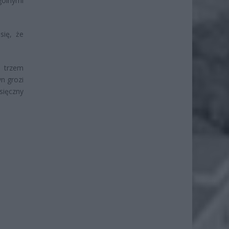
gólnymi
się, że
i trzem
n grozi
sięczny