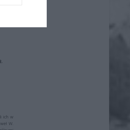
ż.
i ich w
aweł W.