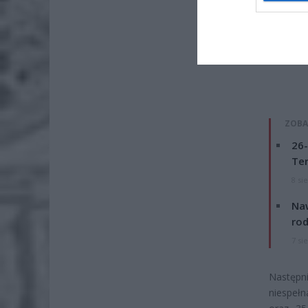
ZOBA
26-
Ter
8 si
Naw
rod
7 si
Następni
niespełn