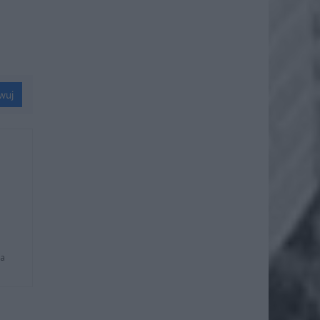
wuj
na