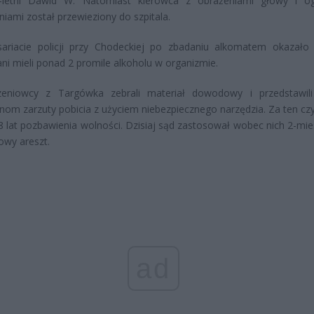
-letni Dawid W. Natomiast kierowca z obrażeniami głowy i o
niami został przewieziony do szpitala.
ariacie policji przy Chodeckiej po zbadaniu alkomatem okazało 
ni mieli ponad 2 promile alkoholu w organizmie.
eniowcy z Targówka zebrali materiał dowodowy i przedstawil
om zarzuty pobicia z użyciem niebezpiecznego narzędzia. Za ten czy
8 lat pozbawienia wolności. Dzisiaj sąd zastosował wobec nich 2-mie
wy areszt.
ad