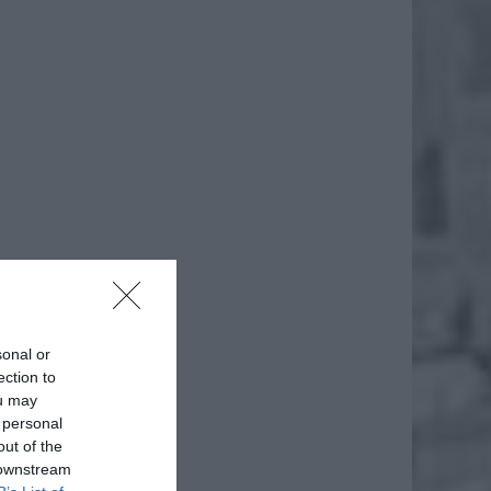
sonal or
ection to
ou may
 personal
out of the
 downstream