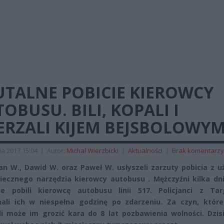
UTALNE POBICIE KIEROWCY
OBUSU. BILI, KOPALI I
ERZALI KIJEM BEJSBOLOWY
ia 2017 15:04
|
Autor:
Michał Wierzbicki
|
Aktualności
|
Brak komentarzy
an W., Dawid W. oraz Paweł W. usłyszeli zarzuty pobicia z 
iecznego narzędzia kierowcy autobusu . Mężczyźni kilka dn
wie pobili kierowcę autobusu linii 517. Policjanci z Ta
ali ich w niespełna godzinę po zdarzeniu. Za czyn, które
li może im grozić kara do 8 lat pozbawienia wolności. Dzis