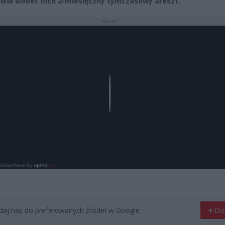
wał wobec nich 2-miesięczny tymczasowy areszt.
REKLAMA
Play
aj nas do preferowanych źródeł w Google
Do