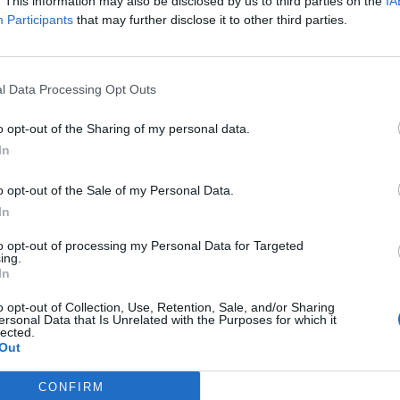
. This information may also be disclosed by us to third parties on the
IA
Participants
that may further disclose it to other third parties.
Fot. KSP
Fot. KSP
Fot. KSP
l Data Processing Opt Outs
dniu mudurowi z Targówka zostali wezwani na interwencję w rejo
ego. Ze zgłoszenia wynikało, że w autobusie miejskim linii 517, n
o opt-out of the Sharing of my personal data.
owej doszło do brutalnego pobicia kierowcy. Policjanci ustalili
In
u wszedł młody mężczyzna, który podszedł do kierowcy i zaczął 
óźniej do agresywnego mężczyzny dołączyli dwaj napastnicy. Jeden
o opt-out of the Sale of my Personal Data.
kierowcy ciosy pałką bejsbolową. Wyciągnąwszy kierowcę z autobusu
In
 kopali po całym ciele.
to opt-out of processing my Personal Data for Targeted
ing.
In
o opt-out of Collection, Use, Retention, Sale, and/or Sharing
ersonal Data that Is Unrelated with the Purposes for which it
lected.
Out
ad
CONFIRM