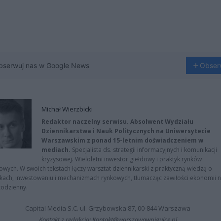
bserwuj nas w Google News
Obser
Michał Wierzbicki
Redaktor naczelny serwisu. Absolwent Wydziału
Dziennikarstwa i Nauk Politycznych na Uniwersytecie
Warszawskim z ponad 15-letnim doświadczeniem w
mediach.
Specjalista ds. strategii informacyjnych i komunikacji
kryzysowej. Wieloletni inwestor giełdowy i praktyk rynków
owych. W swoich tekstach łączy warsztat dziennikarski z praktyczną wiedzą o
kach, inwestowaniu i mechanizmach rynkowych, tłumacząc zawiłości ekonomii 
codzienny.
Capital Media S.C. ul. Grzybowska 87, 00-844 Warszawa
Kontakt z redakcją: Kontakt@warszawawpigulce.pl