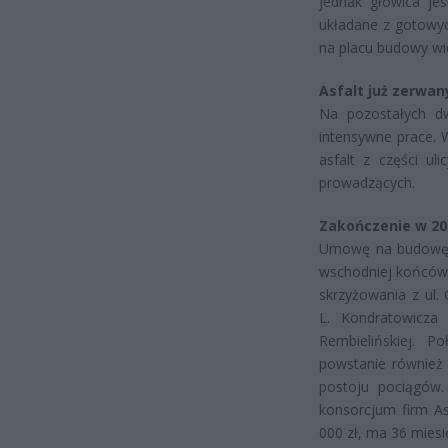
jednak głowica je
układane z gotowyc
na placu budowy wi
Asfalt już zerwan
Na pozostałych dw
intensywne prace. 
asfalt z części ul
prowadzących.
Zakończenie w 20
Umowę na budowę t
wschodniej końcówce
skrzyżowania z ul.
L. Kondratowicza 
Rembielińskiej. P
powstanie również 
postoju pociągów.
konsorcjum firm As
000 zł, ma 36 miesi