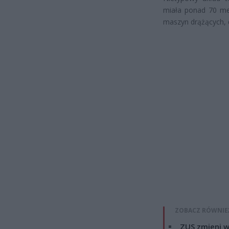
miała ponad 70 met
maszyn drążących, d
ZOBACZ RÓWNIE
ZUS zmieni w