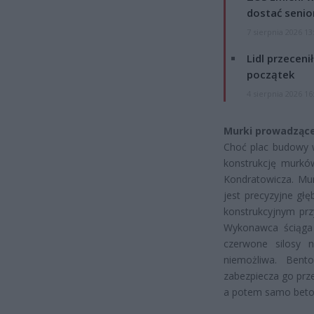
dostać senio
7 sierpnia 2026 13
Lidl przeceni
początek
4 sierpnia 2026 16
Murki prowadząc
Choć plac budowy 
konstrukcję murkó
Kondratowicza. Mur
jest precyzyjne gł
konstrukcyjnym prz
Wykonawca ściąga j
czerwone silosy 
niemożliwa. Bent
zabezpiecza go prz
a potem samo beto