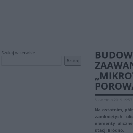
BUDOWA
Szukaj w serwisie
Szukaj
ZAAWAN
„MIKRO
POROW
5 kwietnia 2019 19:57
Na ostatnim, pół
zamkniętych uli
elementy uliczn
stacji Bródno.