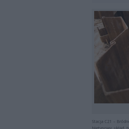
Stacja C21 – Bródno
Nietypowy układ t