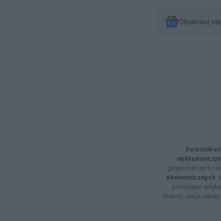
Obserwuj na
Dziennikar
wykładowczyn
gospodarczych i t
ekonomicznych
.
precyzyjne artyku
branży, swoje tekst