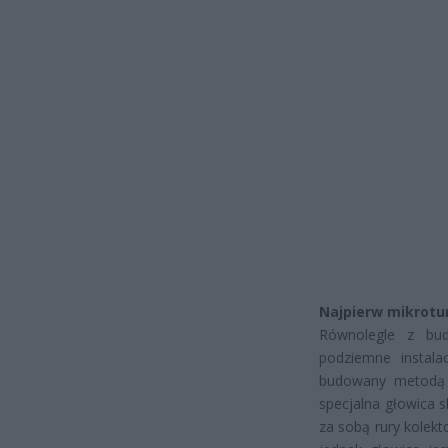
Najpierw mikrotu
Równolegle z bu
podziemne instala
budowany metodą 
specjalna głowica s
za sobą rury kolek