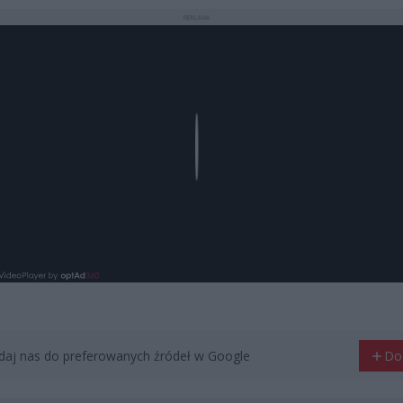
REKLAMA
Play
aj nas do preferowanych źródeł w Google
Do