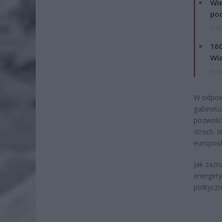
Wie
po
4 si
160
Wi
4 si
W odpowi
gabinetu
pozwolić
strach. 
europosł
Jak zazn
energety
politycz