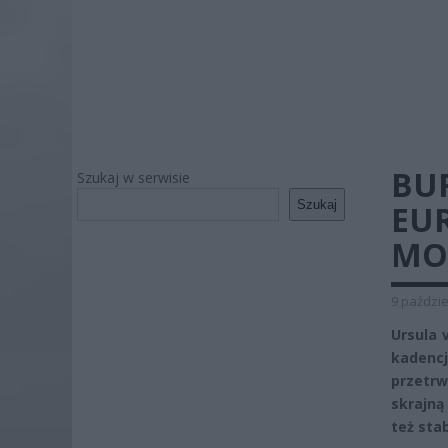
BU
Szukaj w serwisie
Szukaj
EUR
MO
9 paździe
Ursula 
kadencj
przetr
skrajną 
też stab