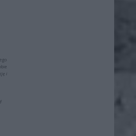
jego
obie
ję i
y