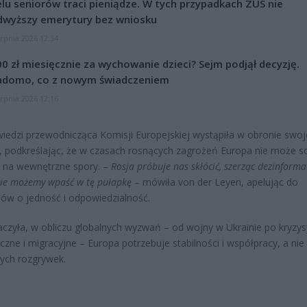
lu seniorów traci pieniądze. W tych przypadkach ZUS nie
dwyższy emerytury bez wniosku
erpnia 2026 12:34
0 zł miesięcznie za wychowanie dzieci? Sejm podjął decyzję.
adomo, co z nowym świadczeniem
erpnia 2026 12:16
edzi przewodnicząca Komisji Europejskiej wystąpiła w obronie swo
, podkreślając, że w czasach rosnących zagrożeń Europa nie może s
 na wewnętrzne spory. –
Rosja próbuje nas skłócić, szerząc dezinformac
Nie możemy wpaść w tę pułapkę
– mówiła von der Leyen, apelując do
ów o jedność i odpowiedzialność.
aczyła, w obliczu globalnych wyzwań – od wojny w Ukrainie po kryzys
czne i migracyjne – Europa potrzebuje stabilności i współpracy, a nie
nych rozgrywek.