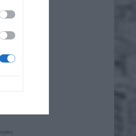
e się
ie
jskiej,
strony
skalę
i
fie
ejskiej