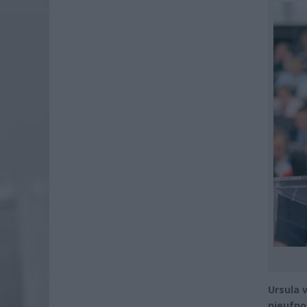
Ursula 
nieufno