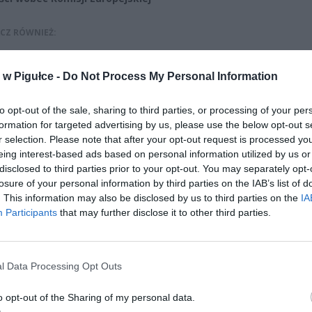
CZ RÓWNIEŻ:
l przecenił hit do kuchni. Air fryer tańszy aż o 150 zł, a to dop
czątek
w Pigułce -
Do Not Process My Personal Information
erpnia 2026 16:06
to opt-out of the sale, sharing to third parties, or processing of your per
niądze dla milionów polskich rodzin. ZUS wypłacił już 173 mln z
formation for targeted advertising by us, please use the below opt-out s
oski wciąż można składać
r selection. Please note that after your opt-out request is processed y
erpnia 2026 12:56
eing interest-based ads based on personal information utilized by us or
disclosed to third parties prior to your opt-out. You may separately opt-
losure of your personal information by third parties on the IAB’s list of
. This information may also be disclosed by us to third parties on the
IA
Participants
that may further disclose it to other third parties.
l Data Processing Opt Outs
ad
o opt-out of the Sharing of my personal data.