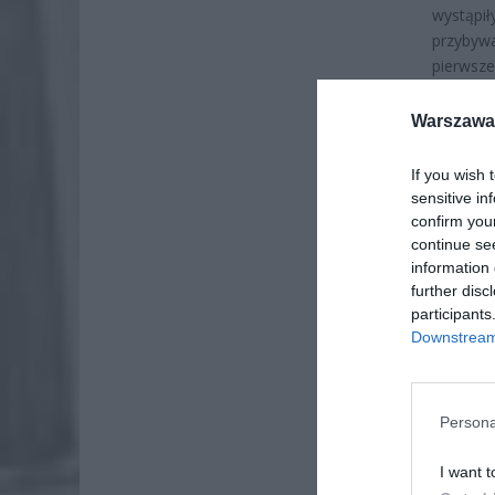
wystąpi
przybyw
pierwsz
zachodn
Warszawa 
If you wish 
sensitive in
confirm you
continue se
information 
further disc
participants
Downstream 
Persona
I want t