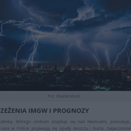
Fot. Shutterstock
ZEŻENIA IMGW I PROGNOZY
Katinka, którego centrum znajduje się nad Niemcami, powoduje
rana w Polsce pojawiają się opady deszczu i burze. Najwcześnie