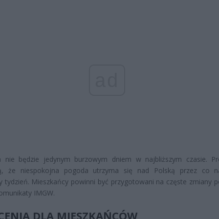
ad
la nie będzie jedynym burzowym dniem w najbliższym czasie. P
ą, że niespokojna pogoda utrzyma się nad Polską przez co n
zy tydzień. Mieszkańcy powinni być przygotowani na częste zmiany p
komunikaty IMGW.
CENIA DLA MIESZKAŃCÓW