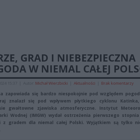
ZE, GRAD I NIEBEZPIECZNA
GODA W NIEMAL CAŁEJ POLS
024 15:37
|
Autor:
Michał Wierzbicki
|
Aktualności
|
Brak komentarzy
ela zapowiada się bardzo niespokojnie pod względem pogo
raj znalazł się pod wpływem płytkiego cyklonu Katinka,
sie gwałtowne zjawiska atmosferyczne. Instytut Meteorol
arki Wodnej (IMGW) wydał ostrzeżenia pierwszego stopnia
 z gradem dla niemal całej Polski. Wyjątkiem są tylko ni
.