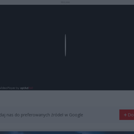
REKLAMA
Play
aj nas do preferowanych źródeł w Google
Do