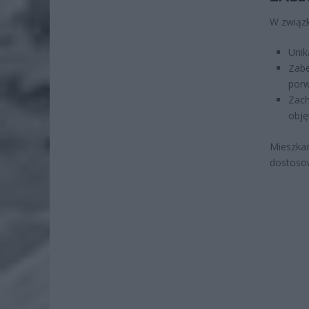
W związ
Unik
Zab
porw
Zach
obję
Mieszk
dostoso