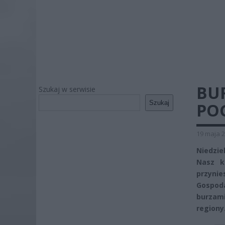
BUR
Szukaj w serwisie
Szukaj
PO
19 maja 2
Niedzi
Nasz k
przynie
Gospod
burzami
regiony