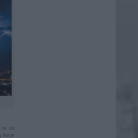
, że od
j burze