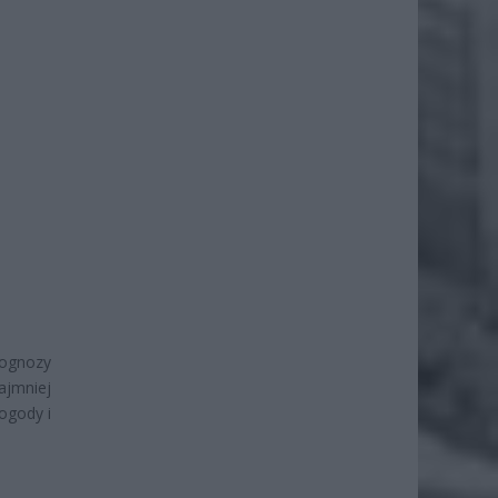
rognozy
ajmniej
ogody i