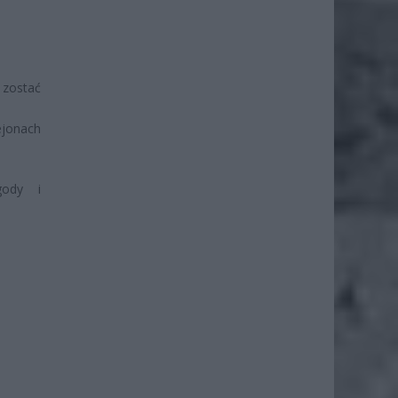
 zostać
ejonach
gody i
.