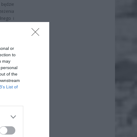
 będzie
zeżenia
lnego i
sonal or
ection to
ou may
 personal
out of the
 downstream
B’s List of