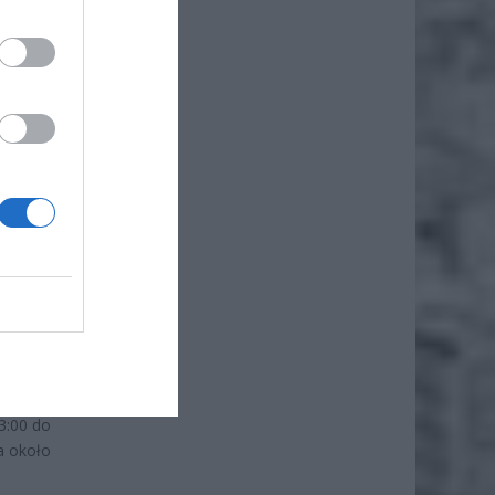
iero
ł.
ództwa
kiego i
pogody,
czasie
ągnąć w
3:00 do
a około