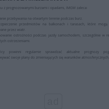
ku z prognozowanymi burzami i opadami, IMGW zaleca:
anie przebywania na otwartym terenie podczas burz.
ezpieczenie przedmiotów na balkonach i tarasach, które mogą
ane przez wiatr.
owanie ostrożności podczas jazdy samochodem, szczególnie w r
tych ostrzeżeniami.
ańcy powinni regularnie sprawdzać aktualne prognozy po
wywać swoje plany do zmieniających się warunków atmosferycznych
ad