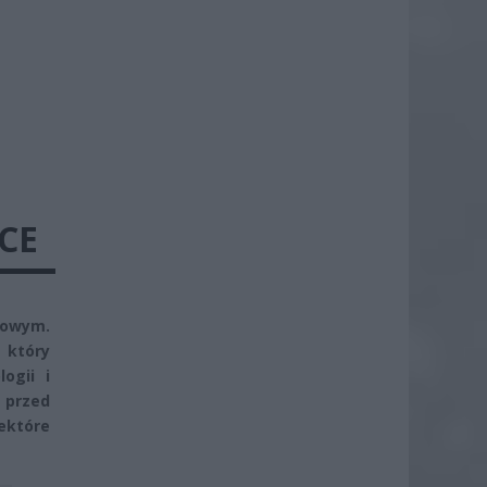
CE
dowym.
 który
ogii i
 przed
ektóre