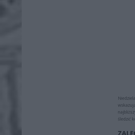
Niedzie
wskazuj
najbliżs
śledzić 
ZALE