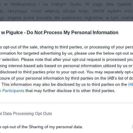
ły w Wielkopolsce i na Dolnym Śląsku. W ciągu dnia zjawisk
ać, obejmując coraz większy obszar kraju. IMGW wydało ostr
ego stopnia przed burzami dla większości regionów, w tym centra
iego Mazowsza.
w Pigułce -
Do Not Process My Personal Information
to opt-out of the sale, sharing to third parties, or processing of your per
formation for targeted advertising by us, please use the below opt-out s
r selection. Please note that after your opt-out request is processed y
eing interest-based ads based on personal information utilized by us or
disclosed to third parties prior to your opt-out. You may separately opt-
ad
losure of your personal information by third parties on the IAB’s list of
. This information may also be disclosed by us to third parties on the
IA
Participants
that may further disclose it to other third parties.
l Data Processing Opt Outs
o opt-out of the Sharing of my personal data.