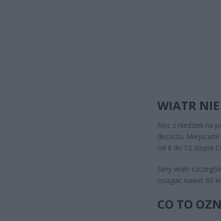
WIATR NI
Noc z niedzieli na 
deszczu. Miejscami 
od 8 do 12 stopni C
Silny wiatr szczeg
osiągać nawet 60 k
CO TO OZ