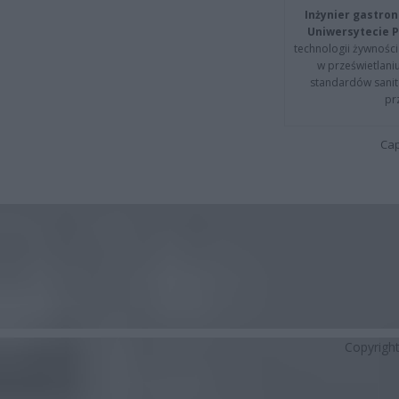
Inżynier gastron
Uniwersytecie P
technologii żywności 
w prześwietlani
standardów sanita
pr
Cap
Copyrigh