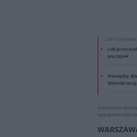
ZOBACZ RÓWNIE
Lidl przeceni
początek
4 sierpnia 2026 16
Pieniądze dla
Wnioski wcią
4 sierpnia 2026 12
Ostrzeżenia obowią
wystąpienia niebezp
WARSZAWA