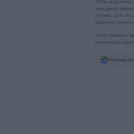
IMGW przypomina, ż
wystąpienia zjawis
zdrowia i życia. W 
balkonach i posesj
Osoby planujące ak
komunikaty pogodow
Obserwuj na