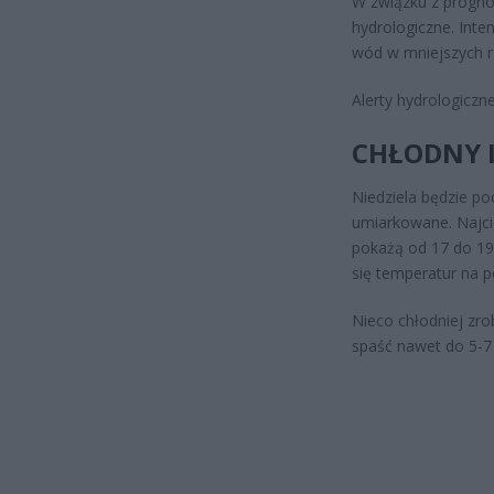
W związku z progno
hydrologiczne. In
wód w mniejszych r
Alerty hydrologiczn
CHŁODNY 
Niedziela będzie p
umiarkowane. Najcie
pokażą od 17 do 19
się temperatur na p
Nieco chłodniej zr
spaść nawet do 5-7 