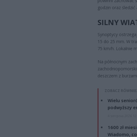
powinni zachować s
godzin oraz śledzi
SILNY WIA
Synoptycy ostrzega
15 do 25 mm. W trak
75 km/h. Lokalnie 
Na północnym zach
zachodniopomorski
deszczem z burzami
ZOBACZ RÓWNIE
Wielu senior
podwyższy e
4 sierpnia 2026 12
1600 zł mies
Wiadomo, co