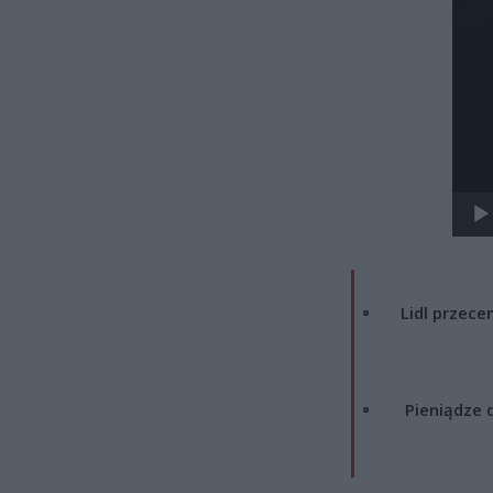
Lidl przecen
Pieniądze d