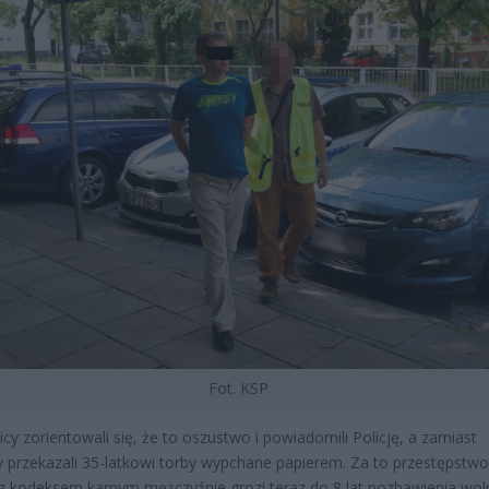
Fot. KSP
cy zorientowali się, że to oszustwo i powiadomili Policję, a zamiast
y przekazali 35-latkowi torby wypchane papierem. Za to przestępstwo
z kodeksem karnym mężczyźnie grozi teraz do 8 lat pozbawienia woln