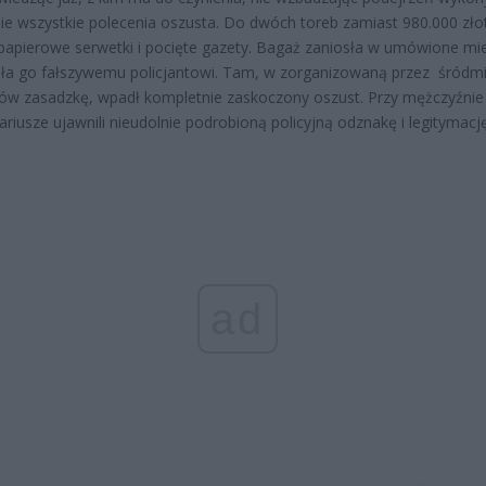
ie wszystkie polecenia oszusta. Do dwóch toreb zamiast 980.000 zło
papierowe serwetki i pocięte gazety. Bagaż zaniosła w umówione mie
ła go fałszywemu policjantowi. Tam, w zorganizowaną przez śródmi
tów zasadzkę, wpadł kompletnie zaskoczony oszust. Przy mężczyźnie
ariusze ujawnili nieudolnie podrobioną policyjną odznakę i legitymację
ad