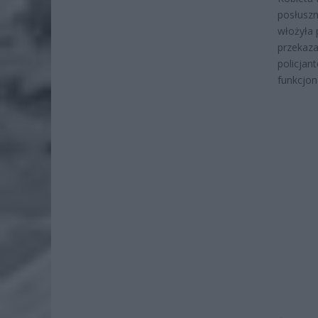
posłuszn
włożyła 
przekaza
policjan
funkcjon