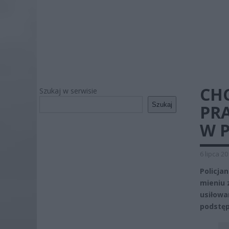
CH
Szukaj w serwisie
Szukaj
PR
W 
6 lipca 2
Policja
mieniu 
usiłowan
podstęp