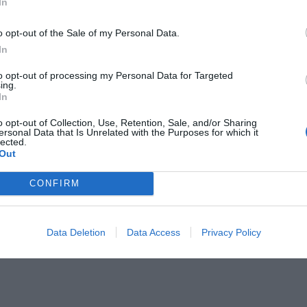
In
CZ RÓWNIEŻ:
et 3600 zł miesięcznie zamiast 800+. Nowa propozycja dla
o opt-out of the Sale of my Personal Data.
ziców dzieci do 3. roku życia
In
erpnia 2026 19:29
to opt-out of processing my Personal Data for Targeted
ing.
 podniesie próg 500 plus dla seniorów. Policzyliśmy, ile może
In
ieść wypłata przy emeryturze od 2200 do 2700 zł
o opt-out of Collection, Use, Retention, Sale, and/or Sharing
erpnia 2026 19:14
ersonal Data that Is Unrelated with the Purposes for which it
lected.
Out
a dodał, że z przestępcami współpracują także niektóre osoby z oc
jer bądź kasjerka, więc prosi o dyskrecje i nieinformowanie nikogo o t
CONFIRM
owy. Osoba podająca się za policjanta powiedziała, że Policja prowa
li akcję mającą na celu zatrzymanie przestępców.
Data Deletion
Data Access
Privacy Policy