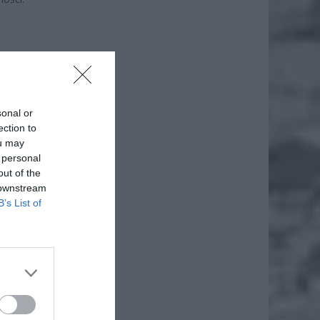
sonal or
ection to
ou may
 personal
out of the
 downstream
B’s List of
u się,
ówka.