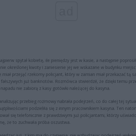
ad
jpierw spytał kobietę, ile pieniędzy jest w kasie, a następnie poprosił
ie określonej kwoty i zaniesienie jej we wskazane w budynku miejs
e miał przejąć rzekomy policjant, który w zamian miał przekazać tą 
le fałszywych już banknotów. Rozmówca stwierdził, że dzięki temu prz
 napadu nie zabiorą z kasy gotówki należącej do kasyna.
analizując przebieg rozmowy nabrała podejrzeń, co do całej tej sytuac
ątpliwościami podzieliła się z innym pracownikiem kasyna. Ten nato
ował się telefonicznie z prawdziwymi już policjantami, którzy uświado
ę, że to zuchwała próba oszustwa.
wiedząc już, z kim ma do czynienia, nie wzbudzając podejrzeń wyko