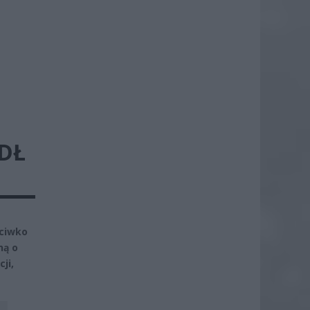
DŁ
eciwko
ną o
ji,