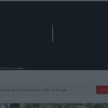
Play
aj nas do preferowanych źródeł w Google
Do