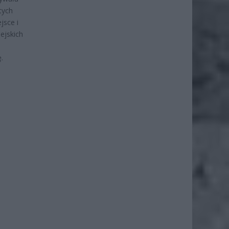
tych
jsce i
ejskich
.