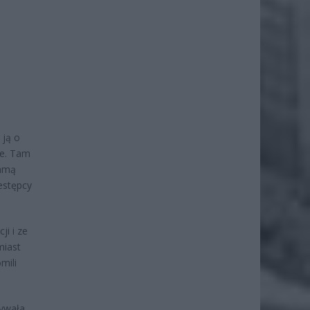
 ją o
ce. Tam
samą
estępcy
ji i ze
miast
mili
nywała