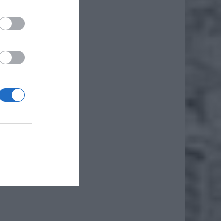
hrony
reści
dzi w