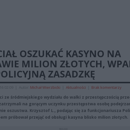
CIAŁ OSZUKAĆ KASYNO NA
AWIE MILION ZŁOTYCH, WPA
POLICYJNĄ ZASADZKĘ
016 02:09
|
Autor:
Michał Wierzbicki
|
Aktualności
|
Brak komentarzy
nci ze śródmiejskiego wydziału do walki z przestępczością prz
zatrzymali na gorącym uczynku przestępstwa osobę podejrza
ie oszustwa. Krzysztof L., podając się za funkcjonariusza Polic
em próbował przejąć od obsługi kasyna blisko milion złotych.
REKLAMA