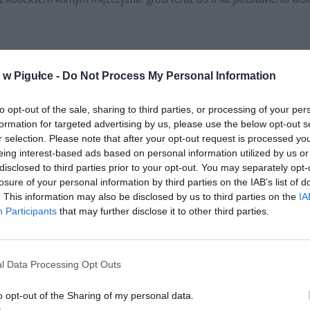
w Pigułce -
Do Not Process My Personal Information
to opt-out of the sale, sharing to third parties, or processing of your per
ad
formation for targeted advertising by us, please use the below opt-out s
r selection. Please note that after your opt-out request is processed y
eing interest-based ads based on personal information utilized by us or
disclosed to third parties prior to your opt-out. You may separately opt-
losure of your personal information by third parties on the IAB’s list of
. This information may also be disclosed by us to third parties on the
IA
Participants
that may further disclose it to other third parties.
enia doszło w jednym z warszawskich kasyn. Pracująca tam kobieta
 telefon od rzekomego funkcjonariusza Policji, który po przedstawieni
l Data Processing Opt Outs
ował ją, że w kasynie dojdzie do napadu rabunkowego. Celem
ców, którzy są już w budynku, będzie cała zgromadzona w kasie got
o opt-out of the Sharing of my personal data.