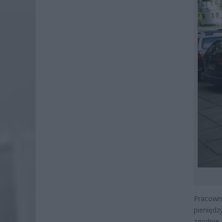
Pracowni
pieniędz
zgodnie 