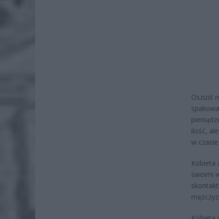
Oszust na
spakowan
pieniądz
ilość, a
w czasie
Kobieta 
swoimi w
skontakt
mężczyzn
Kobieta 