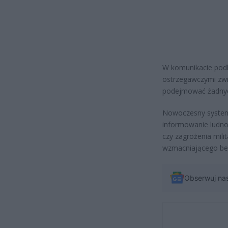
W komunikacie podk
ostrzegawczymi zwi
podejmować żadnych
Nowoczesny system 
informowanie ludnoś
czy zagrożenia mili
wzmacniającego be
Obserwuj na