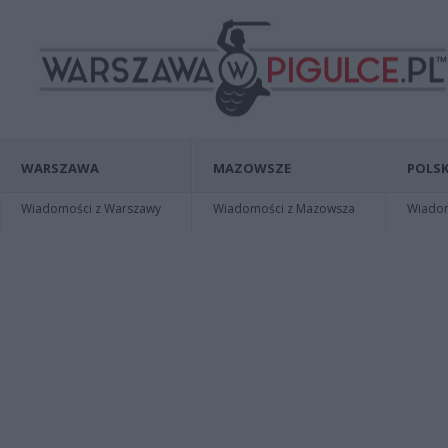
WARSZAWA
MAZOWSZE
POLSK
Wiadomości z Warszawy
Wiadomości z Mazowsza
Wiadomo