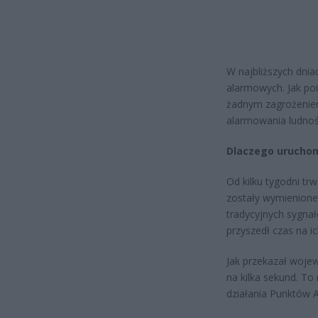
W najbliższych dni
alarmowych. Jak po
żadnym zagrożeniem
alarmowania ludnoś
Dlaczego uruchom
Od kilku tygodni t
zostały wymienione
tradycyjnych sygn
przyszedł czas na i
Jak przekazał woje
na kilka sekund. T
działania Punktów 