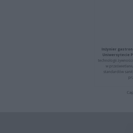
Inżynier gastron
Uniwersytecie P
technologii żywności 
w prześwietlani
standardów sanita
pr
Cap