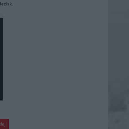
lezisk.
daj