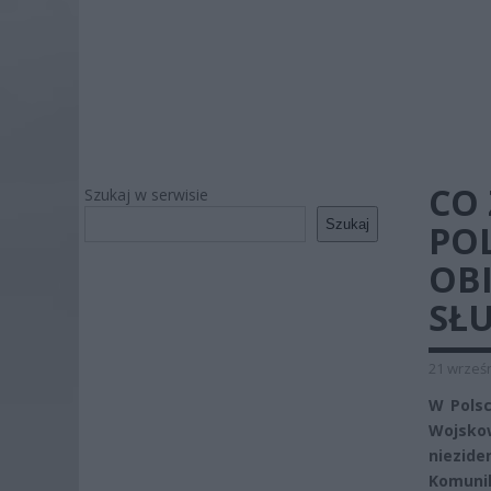
CO
Szukaj w serwisie
Szukaj
PO
OB
SŁ
21 wrześn
W Polsc
Wojsko
niezid
Komuni