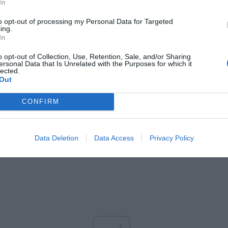
Fot. Warszawa w Pigułce
In
to opt-out of processing my Personal Data for Targeted
ące obiekty zostały ujawnione w:
ing.
In
CZ RÓWNIEŻ:
o opt-out of Collection, Use, Retention, Sale, and/or Sharing
et 3600 zł miesięcznie zamiast 800+. Nowa propozycja dla
ersonal Data that Is Unrelated with the Purposes for which it
lected.
ziców dzieci do 3. roku życia
Out
erpnia 2026 19:29
CONFIRM
 podniesie próg 500 plus dla seniorów. Policzyliśmy, ile może
ieść wypłata przy emeryturze od 2200 do 2700 zł
erpnia 2026 19:14
Data Deletion
Data Access
Privacy Policy