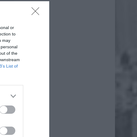
sonal or
ection to
ou may
 personal
out of the
 downstream
B’s List of