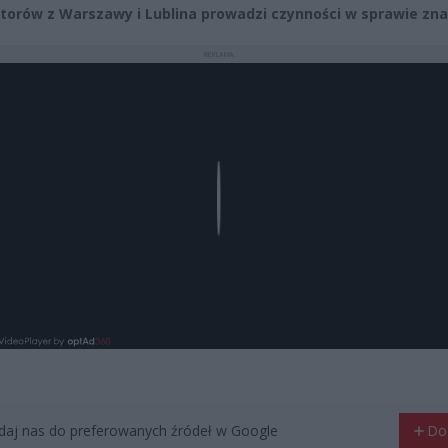
torów z Warszawy i Lublina prowadzi czynności w sprawie zna
REKLAMA
Play
aj nas do preferowanych źródeł w Google
Do