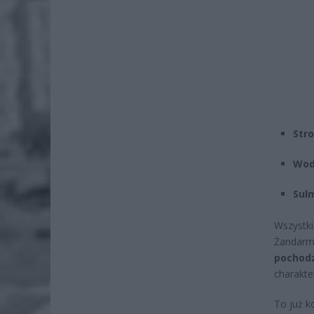
Str
Wod
Sul
Wszystk
Żandarme
pochod
charakte
To już k