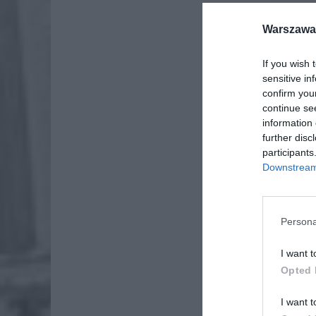
Warszawa 
If you wish 
sensitive in
confirm you
continue se
information 
further disc
participants
Downstream 
Persona
I want t
Opted 
I want t