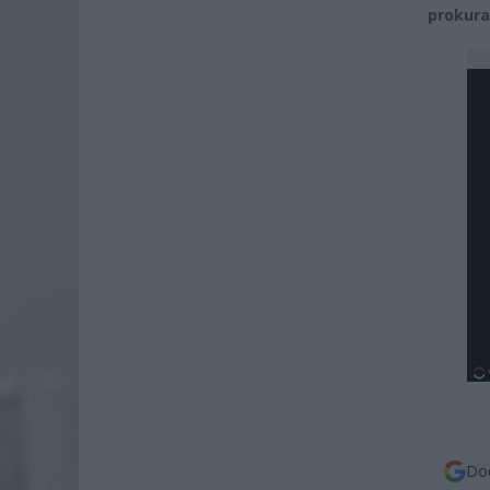
prokura
Dod