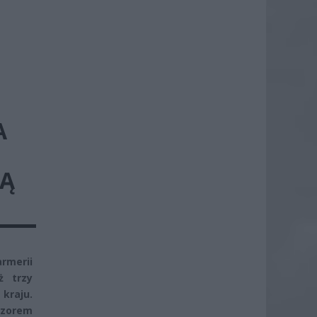
A
PĄ
armerii
ż trzy
kraju.
dzorem