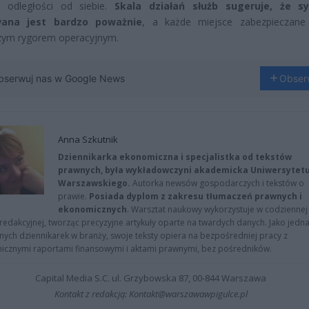
j odległości od siebie.
Skala działań służb sugeruje, że sy
wana jest bardzo poważnie
, a każde miejsce zabezpieczane
zym rygorem operacyjnym.
bserwuj nas w Google News
Obser
Anna Szkutnik
Dziennikarka ekonomiczna i specjalistka od tekstów
prawnych, była wykładowczyni akademicka Uniwersytet
Warszawskiego.
Autorka newsów gospodarczych i tekstów o
prawie.
Posiada dyplom z zakresu tłumaczeń prawnych i
ekonomicznych
. Warsztat naukowy wykorzystuje w codziennej
redakcyjnej, tworząc precyzyjne artykuły oparte na twardych danych. Jako jedna
znych dziennikarek w branży, swoje teksty opiera na bezpośredniej pracy z
nicznymi raportami finansowymi i aktami prawnymi, bez pośredników.
Capital Media S.C. ul. Grzybowska 87, 00-844 Warszawa
Kontakt z redakcją: Kontakt@warszawawpigulce.pl