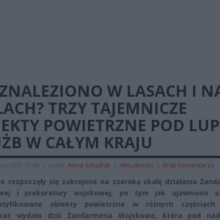
 ZNALEZIONO W LASACH I N
LACH? TRZY TAJEMNICZE
IEKTY POWIETRZNE POD LU
UŻB W CAŁYM KRAJU
ia 2025 12:48
|
Autor:
Anna Szkutnik
|
Aktualności
|
Brak komentarzy
e rozpoczęły się zakrojone na szeroką skalę działania Żand
wej i prokuratury wojskowej, po tym jak ujawniono a
entyfikowane obiekty powietrzne w różnych częściach 
kat wydała dziś Żandarmeria Wojskowa, która pod na