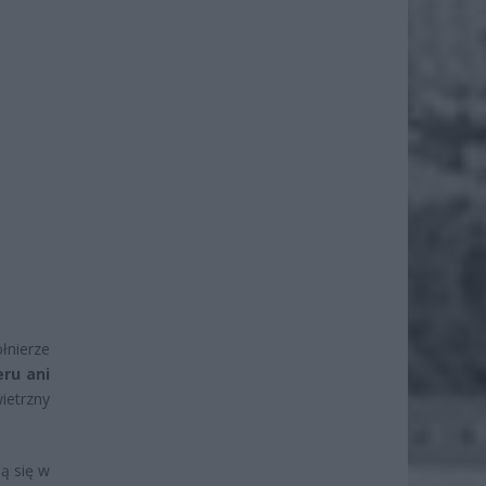
łnierze
eru ani
ietrzny
ją się w