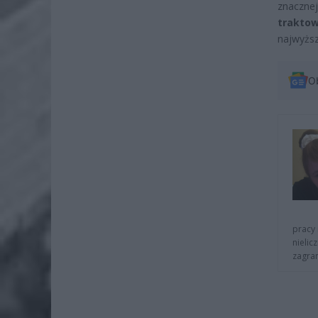
znaczne
trakto
najwyżs
O
pracy 
nielic
zagra