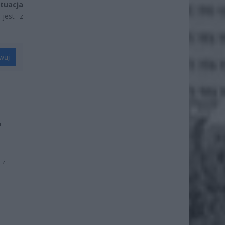
tuacja
 jest z
wuj
u
 z