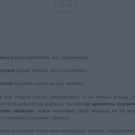
ad
omcu
(powiat białobrzeski, woj. mazowieckie),
yniach
(powiat siedlecki, woj. mazowieckie),
micach
(w pobliżu Zamościa, woj. lubelskie).
ie trzy miejsca zostały zabezpieczone, a na miejscu pracują żo
rii oraz prokuratorzy wojskowi. Na razie
nie ujawniono charakt
zenia obiektów
, jednak komunikaty służb wskazują na ich pow
r i możliwość powiązania z dronami.
olejna w ostatnich dniach seria tajemniczych znalezisk, które pojawia