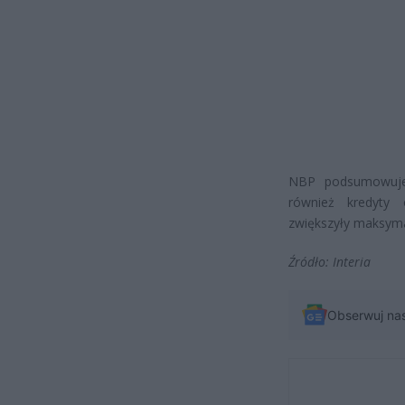
NBP podsumowuje,
również kredyty
zwiększyły maksyma
Źródło: Interia
Obserwuj na