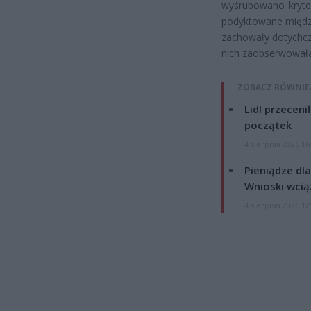
wyśrubowano kryter
podyktowane między
zachowały dotychcz
nich zaobserwowała
ZOBACZ RÓWNIE
Lidl przeceni
początek
4 sierpnia 2026 16
Pieniądze dla
Wnioski wcią
4 sierpnia 2026 12