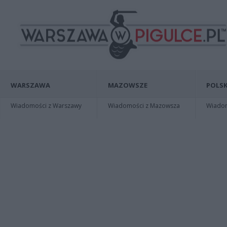
WARSZAWA
MAZOWSZE
POLSK
Wiadomości z Warszawy
Wiadomości z Mazowsza
Wiadomo