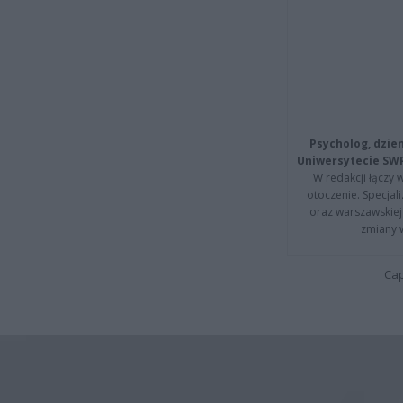
Psycholog, dzie
Uniwersytecie SW
W redakcji łączy 
otoczenie. Specja
oraz warszawskiej 
zmiany 
Cap