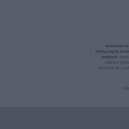
Redaktor na
Politycznych na 
mediach.
Specja
inwestor giełd
dziennikarski z pr
Cap