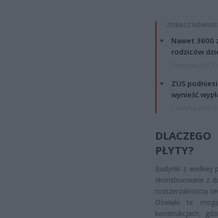
ZOBACZ RÓWNIE
Nawet 3600 z
rodziców dzie
7 sierpnia 2026 19
ZUS podniesie
wynieść wypł
7 sierpnia 2026 19
DLACZEGO
PŁYTY?
Budynki z wielkiej 
skonstruowane z du
rozszerzalnością t
Dźwięki te mogą
konstrukcjach, gd