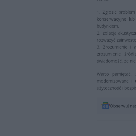
1. Zgłosić proble
konserwacyjne lub
budynkiem.
2. Izolacja akustyc
rozważyć zainwesto
3. Zrozumienie i 
zrozumienie źród
świadomość, że nie
Warto pamiętać, 
modernizowane i 
użyteczność i bezp
Obserwuj na