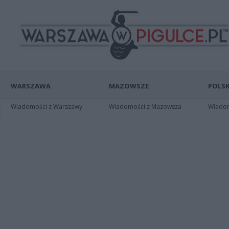
WARSZAWA
MAZOWSZE
POLSK
Wiadomości z Warszawy
Wiadomości z Mazowsza
Wiadomo