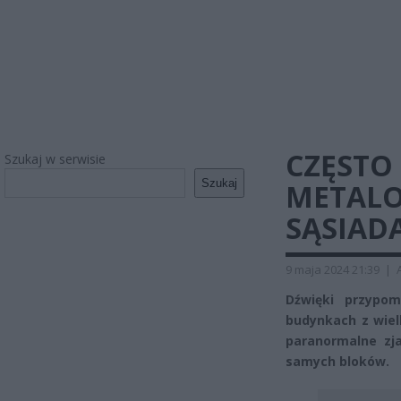
CZĘSTO 
Szukaj w serwisie
Szukaj
METALO
SĄSIADA
9 maja 2024 21:39
|
Dźwięki przypom
budynkach z wielk
paranormalne zja
samych bloków.