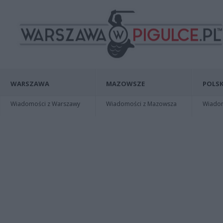
WARSZAWA
MAZOWSZE
POLSK
Wiadomości z Warszawy
Wiadomości z Mazowsza
Wiadomo