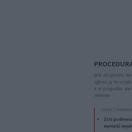
PROCEDURA
Jeśli otrzymana da
zgłosić ją do urzę
a w przypadku daro
nieletnie.
ZOBACZ RÓWNIE
ZUS podniesie
wynieść wypł