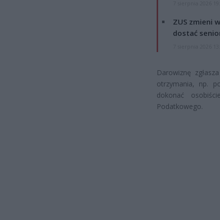
7 sierpnia 2026 19
ZUS zmieni w
dostać senio
7 sierpnia 2026 13
Darowiznę zgłasza
otrzymania, np. p
dokonać osobiśc
Podatkowego.