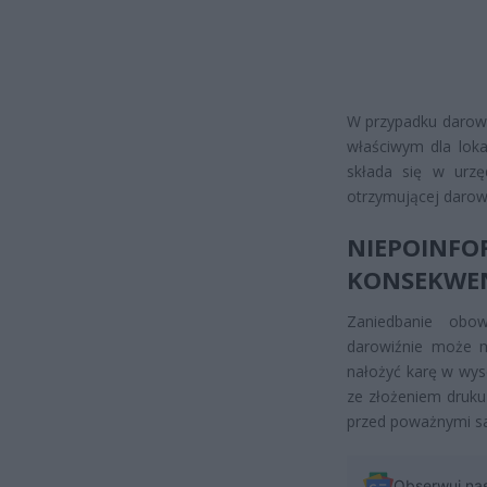
W przypadku darowi
właściwym dla loka
składa się w urz
otrzymującej darow
NIEPOIN
KONSEKWE
Zaniedbanie obo
darowiźnie może m
nałożyć karę w wys
ze złożeniem druku 
przed poważnymi sa
Obserwuj na