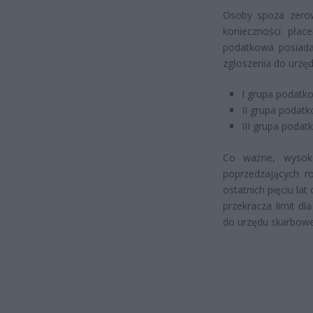
Osoby spoza zero
konieczności płac
podatkowa posiada
zgłoszenia do urzę
I grupa podatko
II grupa podatk
III grupa podat
Co ważne, wysoko
poprzedzających ro
ostatnich pięciu la
przekracza limit dl
do urzędu skarbow