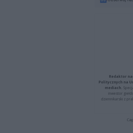
Redaktor na
Politycznych na 
mediach.
Specja
inwestor giełd
dziennikarski z pr
Cap