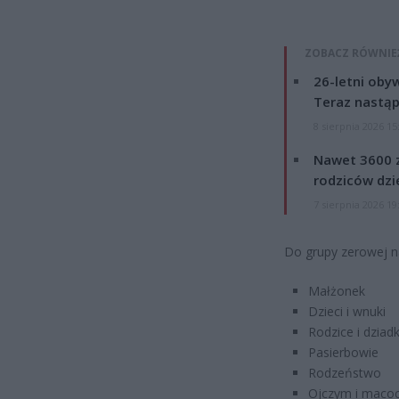
ZOBACZ RÓWNIE
26-letni obyw
Teraz nastąp
8 sierpnia 2026 15
Nawet 3600 z
rodziców dzie
7 sierpnia 2026 19
Do grupy zerowej n
Małżonek
Dzieci i wnuki
Rodzice i dziad
Pasierbowie
Rodzeństwo
Ojczym i maco