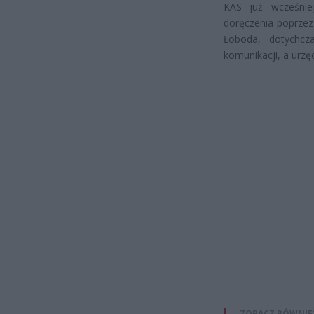
KAS już wcześnie
doręczenia poprzez
Łoboda, dotychcz
komunikacji, a urzę
ZOBACZ RÓWNIE