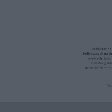
Redaktor na
Politycznych na 
mediach.
Specja
inwestor giełd
dziennikarski z pr
Cap