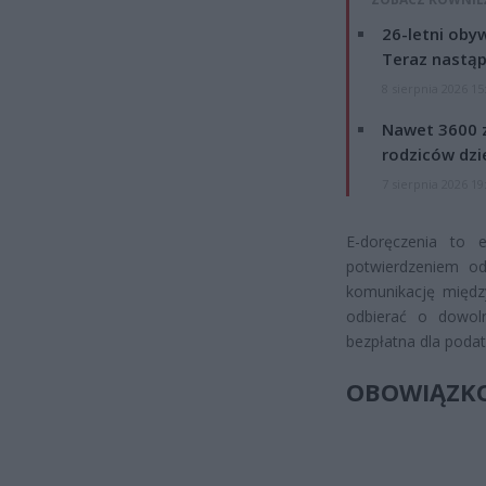
26-letni obyw
Teraz nastąp
8 sierpnia 2026 15
Nawet 3600 z
rodziców dzie
7 sierpnia 2026 19
E-doręczenia to e
potwierdzeniem od
komunikację międz
odbierać o dowol
bezpłatna dla podat
OBOWIĄZKOW