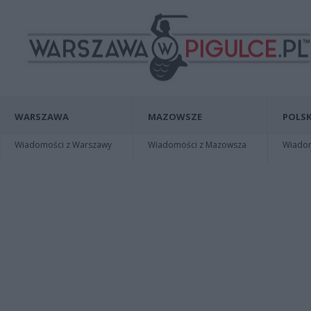
WARSZAWA
MAZOWSZE
POLSK
Wiadomości z Warszawy
Wiadomości z Mazowsza
Wiadomo