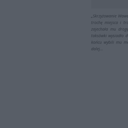
„Skrzyżowanie Wawel
trochę miejsca i t
zajechała mu drogę
taksówki wysiadło d
końcu wybili mu mał
dalej…