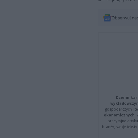
Obserwuj na
Dziennikar
wykładowczyn
gospodarczych i t
ekonomicznych
.
precyzyjne artyku
branży, swoje tekst