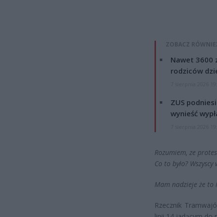
ZOBACZ RÓWNIE
Nawet 3600 z
rodziców dzie
7 sierpnia 2026 19
ZUS podniesie
wynieść wypł
7 sierpnia 2026 19
Rozumiem, ze protest
Co to było? Wszyscy
Mam nadzieje że to 
Rzecznik Tramwajó
linii 14 jadącym do