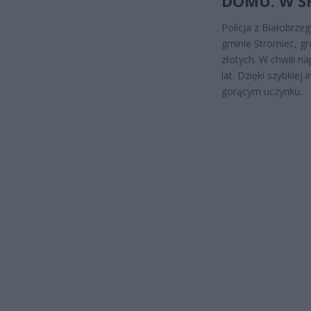
DOMU. W Ś
Policja z Białobrz
gminie Stromiec, gr
złotych. W chwili 
lat. Dzięki szybkiej
gorącym uczynku.