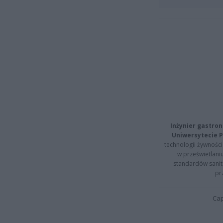
Inżynier gastron
Uniwersytecie P
technologii żywności 
w prześwietlani
standardów sanita
pr
Cap