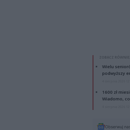
ZOBACZ RÓWNIE
Wielu senior
podwyższy e
4 sierpnia 2026 12
1600 zł mies
Wiadomo, co
4 sierpnia 2026 12
Obserwuj na