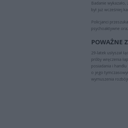
Badanie wykazało, ż
był już wcześniej 
Policjanci przeszuk
psychoaktywne oraz
POWAŻNE Z
29-latek usłyszał ł
próby wręczenia ła
posiadania i handl
o jego tymczasowym
wymuszenia rozbójn