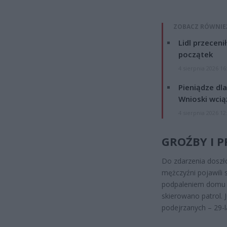
ZOBACZ RÓWNIE
Lidl przeceni
początek
4 sierpnia 2026 16
Pieniądze dla
Wnioski wcią
4 sierpnia 2026 12
GROŹBY I 
Do zdarzenia doszł
mężczyźni pojawili 
podpaleniem domu w
skierowano patrol. J
podejrzanych – 29-la