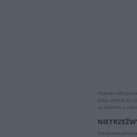
Podczas zatrzymani
tysiąc złotych, by 
się fiaskiem, a męż
NIETRZEŹW
Zatrzymani porusza