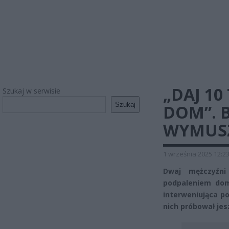
„DAJ 10
Szukaj w serwisie
Szukaj
DOM”. 
WYMUS
1 września 2025 12:2
Dwaj mężczyźni
podpaleniem domu
interweniująca p
nich próbował jes