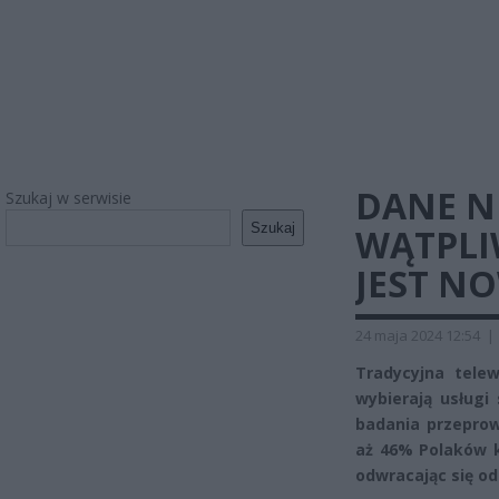
DANE N
Szukaj w serwisie
Szukaj
WĄTPLI
JEST N
24 maja 2024 12:54
|
Tradycyjna telew
wybierają usługi
badania przeprow
aż 46% Polaków k
odwracając się od