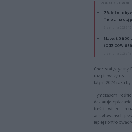
ZOBACZ RÓWNIE
26-letni obyw
Teraz nastąp
8 sierpnia 2026 15
Nawet 3600 z
rodziców dzie
7 sierpnia 2026 19
Choć statystyczny 
raz pierwszy czas t
lutym 2024 roku był
Tymczasem rośnie 
deklaruje opłacani
treści wideo, mu
ankietowanych przyz
lepiej kontrolować 