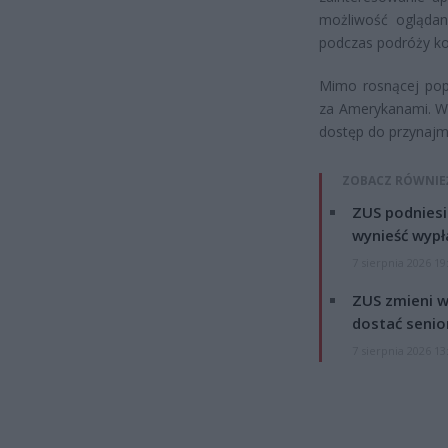
możliwość oglądan
podczas podróży ko
Mimo rosnącej popu
za Amerykanami. W
dostęp do przynajmn
ZOBACZ RÓWNIE
ZUS podniesie
wynieść wypł
7 sierpnia 2026 19
ZUS zmieni w
dostać senio
7 sierpnia 2026 13