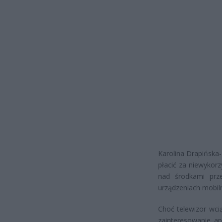
Karolina Drapińska-
płacić za niewykor
nad środkami prz
urządzeniach mobiln
Choć telewizor wci
zainteresowanie ap