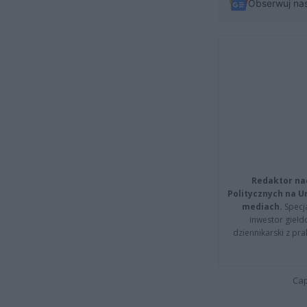
Obserwuj na
Redaktor na
Politycznych na 
mediach.
Specja
inwestor giełd
dziennikarski z pr
Cap