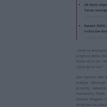
26-letni obyw
Teraz nastąp
8 sierpnia 2026 15
Nawet 3600 z
rodziców dzie
7 sierpnia 2026 19
„Kiedy my świętujemy
prognozą Banku Świ
Polsce niż w UK. I t
Lepiej być w Unii!” –
Keir Starmer, lider
polityka obecneg
przyszłej dekadzi
mieszkańcy Polski,
również Bułgaria i
utrzymają się obecn