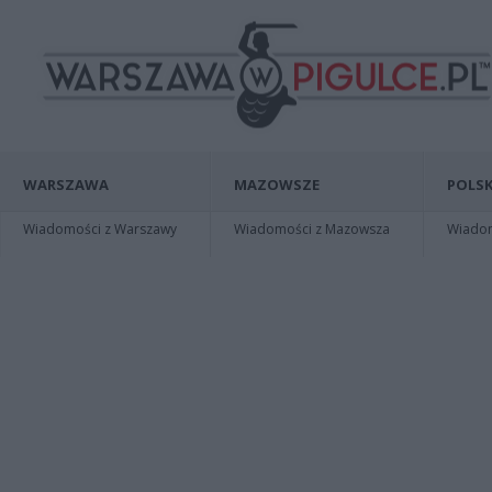
WARSZAWA
MAZOWSZE
POLSK
Wiadomości z Warszawy
Wiadomości z Mazowsza
Wiadomo