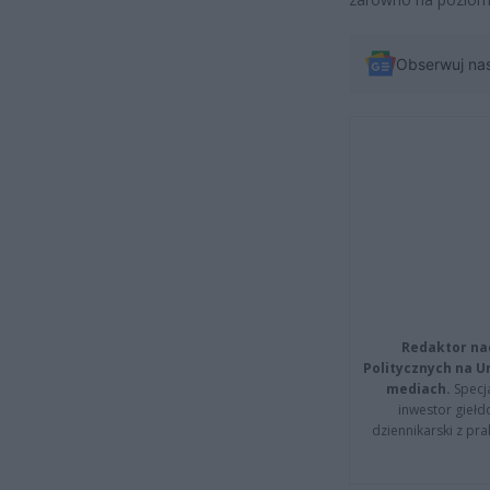
Obserwuj na
Redaktor na
Politycznych na 
mediach.
Specja
inwestor giełd
dziennikarski z pr