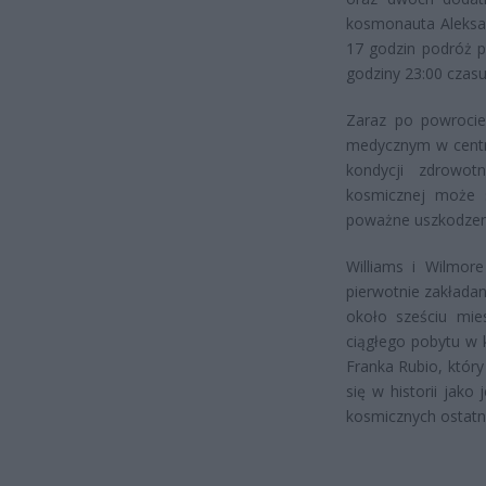
kosmonauta Aleksan
17 godzin podróż p
godziny 23:00 czasu
Zaraz po powrocie
medycznym w centru
kondycji zdrowot
kosmicznej może s
poważne uszkodzen
Williams i Wilmore
pierwotnie zakładan
około sześciu mie
ciągłego pobytu w 
Franka Rubio, który
się w historii jak
kosmicznych ostatni