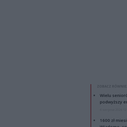
ZOBACZ RÓWNIE
Wielu senior
podwyższy e
4 sierpnia 2026 12
1600 zł mies
Wiadomo, co