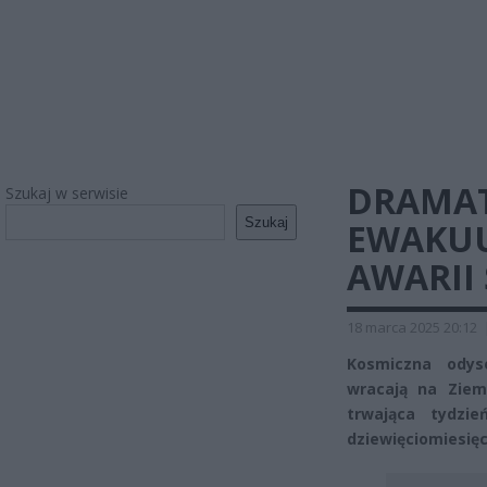
DRAMAT
Szukaj w serwisie
Szukaj
EWAKUU
AWARII
18 marca 2025 20:12
Kosmiczna odys
wracają na Ziem
trwająca tydzi
dziewięciomiesięc