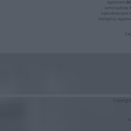
dyplomem
SG
samorządowy, kt
najtrudniejszymi t
inteligencji, wyjaś
Cap
Copyrigh
K