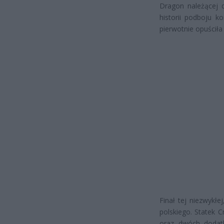
Dragon należącej d
historii podboju 
pierwotnie opuściła
Finał tej niezwykł
polskiego. Statek C
oraz dwóch dodat