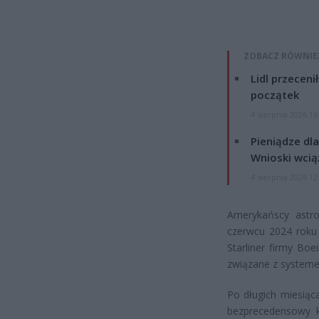
ZOBACZ RÓWNIE
Lidl przeceni
początek
4 sierpnia 2026 16
Pieniądze dla
Wnioski wcią
4 sierpnia 2026 12
Amerykańscy astro
czerwcu 2024 roku 
Starliner firmy Bo
związane z system
Po długich miesiąc
bezprecedensowy k