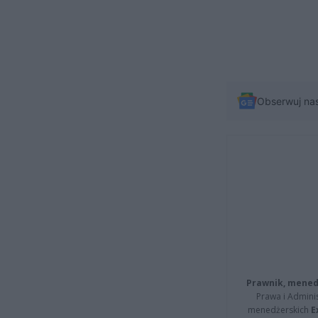
Obserwuj na
Prawnik, menedż
Prawa i Adminis
menedżerskich
E