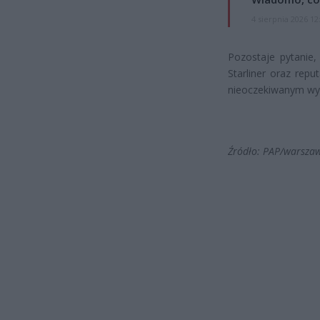
4 sierpnia 2026 12
Pozostaje pytanie,
Starliner oraz rep
nieoczekiwanym wyd
Źródło: PAP/warsza