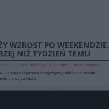
ŻY WZROST PO WEEKENDZIE
ZEJ NIŻ TYDZIEŃ TEMU
2021 10:32
|
Autor:
Łukasz Rytel
|
Aktualności
|
Brak komentarzy
 578 nowych i potwierdzonych przypadków zakażenia
wirus z województw:
REKLAMA