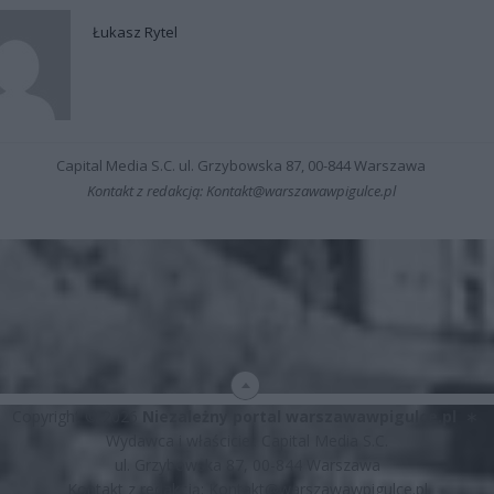
Łukasz Rytel
Capital Media S.C. ul. Grzybowska 87, 00-844 Warszawa
Kontakt z redakcją: Kontakt@warszawawpigulce.pl
Copyright © 2026
Niezależny portal warszawawpigulce.pl
∗
Wydawca i właściciel: Capital Media S.C.
ul. Grzybowska 87, 00-844 Warszawa
Kontakt z redakcją:
Kontakt@warszawawpigulce.pl