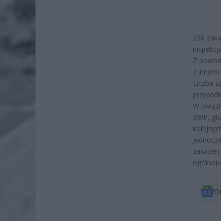
238 zaka
inspekcj
Z powod
z innymi
Liczba z
przypadk
W związk
EWP, glo
kolejnyc
Jednocze
zakazen 
ogólnop
O