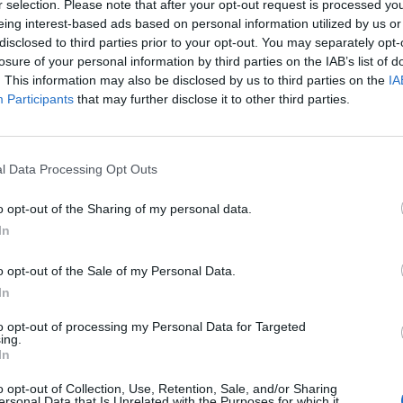
r selection. Please note that after your opt-out request is processed y
eing interest-based ads based on personal information utilized by us or
disclosed to third parties prior to your opt-out. You may separately opt-
losure of your personal information by third parties on the IAB’s list of
. This information may also be disclosed by us to third parties on the
IA
Participants
that may further disclose it to other third parties.
l Data Processing Opt Outs
o opt-out of the Sharing of my personal data.
In
Fot. Shutterstock / Warszawa w Pigułce
o opt-out of the Sale of my Personal Data.
ckiego (2899),
In
o (1859),
lskiego (1355),
to opt-out of processing my Personal Data for Targeted
ego (1231),
ing.
In
skiego (1215),
kiego (1207),
o opt-out of Collection, Use, Retention, Sale, and/or Sharing
o (862),
ersonal Data that Is Unrelated with the Purposes for which it