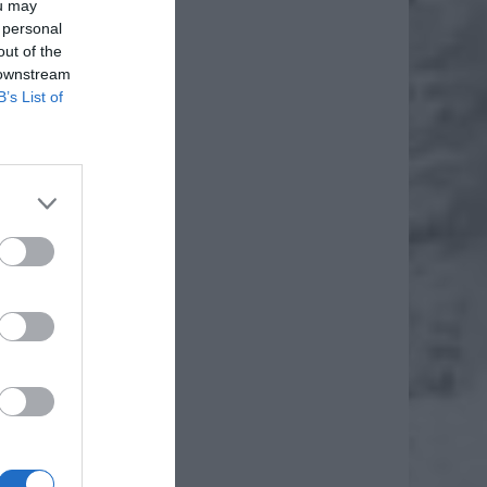
ou may
 personal
out of the
 downstream
B’s List of