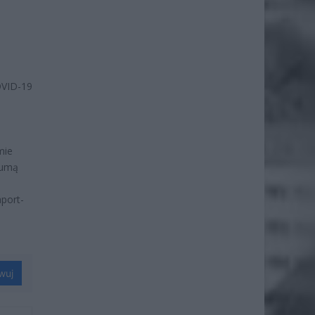
OVID-19
mie
sumą
port-
wuj