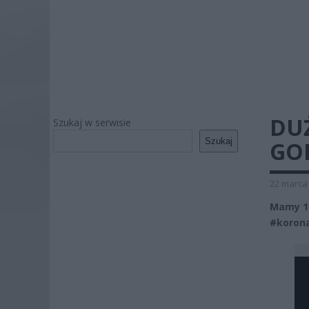
DU
Szukaj w serwisie
Szukaj
GOR
22 marca 
Mamy 14
#korona