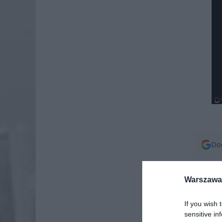
Dod
Warszawa 
If you wish 
sensitive in