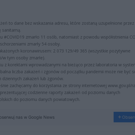
żeń to dane bez wskazania adresu, które zostaną uzupełnione przez
ę sanitarną.
u #COVID19 zmarło 11 osób, natomiast z powodu współistnienia C
 schorzeniami zmarły 54 osoby.
akażonych koronawirusem: 2 073 129/49 365 (wszystkie pozytywne
i/w tym osoby zmarłe).
u z korektami wprowadzanymi na bieżąco przez laboratoria w syste
balna liczba zakażeń i zgonów od początku pandemii może nie być 
h dziennych zakażeń lub zgonów.
śnie zachęcamy do korzystania ze strony internetowej www.gov.pl/ra
prezentującej codzienne raporty zakażeń od poziomu danych
olskich do poziomu danych powiatowych.
bserwuj nas w Google News
Obser