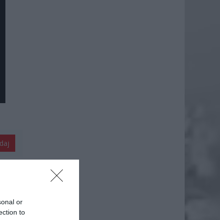
daj
sonal or
ection to