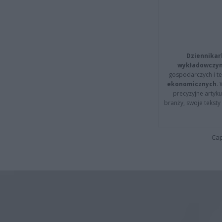
Dziennikar
wykładowczyn
gospodarczych i t
ekonomicznych
.
precyzyjne artyku
branży, swoje tekst
Cap