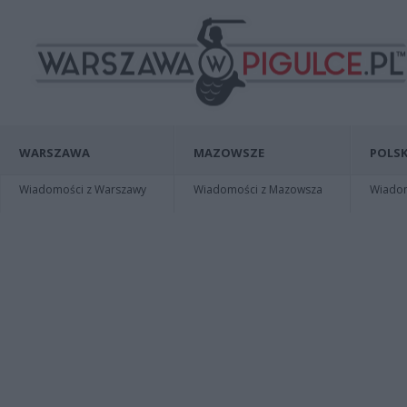
WARSZAWA
MAZOWSZE
POLSK
Wiadomości z Warszawy
Wiadomości z Mazowsza
Wiadomo