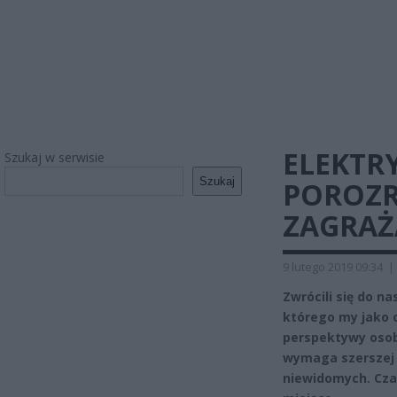
ELEKTR
Szukaj w serwisie
Szukaj
POROZR
ZAGRAŻ
9 lutego 2019 09:34
|
Zwrócili się do n
którego my jako o
perspektywy osob
wymaga szerszej d
niewidomych. Cza