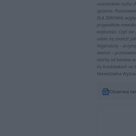
uczestników ruchu c
życzenia. Pozo
stawi
DLA ZDROWIA, względ
przypadków niewidom
większości. Czyli nie
udało się znaleźć ja
Najprościej – przyna
świecie – przestawie
skórkę od banana w
ilu kreskówkach na t
Niewidzialna Wysta
Obserwuj na