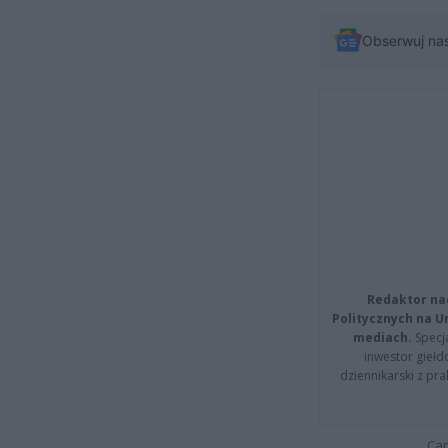
Obserwuj na
Redaktor na
Politycznych na 
mediach.
Specja
inwestor giełd
dziennikarski z pr
Cap