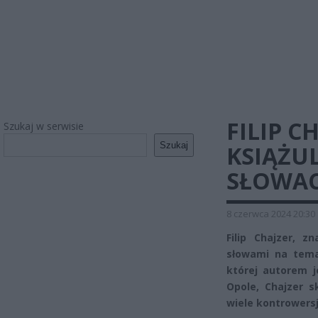
FILIP C
Szukaj w serwisie
Szukaj
KSIĄŻUL
SŁOWAC
8 czerwca 2024 20:30
Filip Chajzer, z
słowami na tema
której autorem j
Opole, Chajzer 
wiele kontrowersji