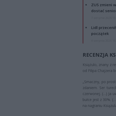
ZUS zmieni w
dostać senio
7 sierpnia 2026 13
Lidl przeceni
początek
4 sierpnia 2026 16
RECENZJA K
Książulo, znany z 
od Filipa Chajzera 
„Smaczny, po prost
zdaniem. Ser turec
czerwonej. (…) Ja u
bułce jest z 30%. (
na nagraniu Ksiązul