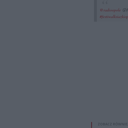
@radioopole
😲Fi
#festiwalksiazkio
ZOBACZ RÓWNIE