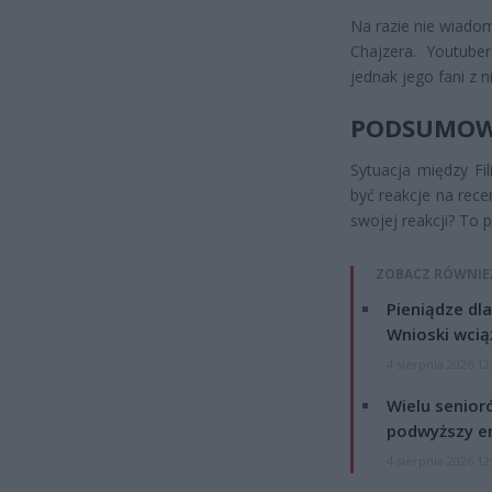
Na razie nie wiadom
Chajzera. Youtube
jednak jego fani z 
PODSUMOW
Sytuacja między F
być reakcje na recen
swojej reakcji? To 
ZOBACZ RÓWNIE
Pieniądze dla
Wnioski wcią
4 sierpnia 2026 12
Wielu senior
podwyższy e
4 sierpnia 2026 12