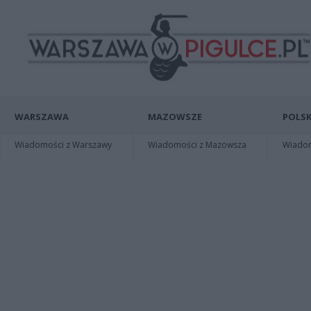
WARSZAWA
MAZOWSZE
POLSK
Wiadomości z Warszawy
Wiadomości z Mazowsza
Wiadomo