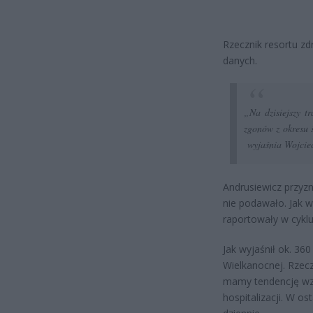
Rzecznik resortu zd
danych.
„Na dzisiejszy t
zgonów z okresu 
wyjaśnia Wojcie
Andrusiewicz przyzn
nie podawało. Jak 
raportowały w cyklu
Jak wyjaśnił ok. 36
Wielkanocnej. Rzec
mamy tendencję wzr
hospitalizacji. W o