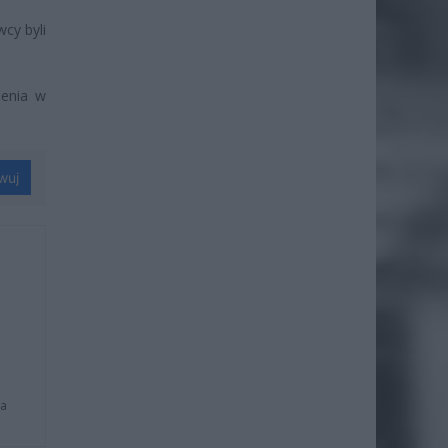
wcy byli
ienia w
wuj
na