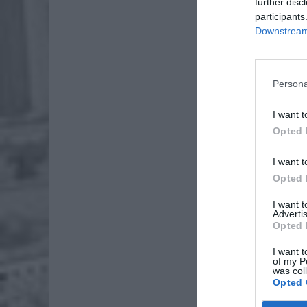
further disc
participants
Downstream 
Persona
I want t
Opted 
I want t
Opted 
I want 
Advertis
Opted 
Ze wstęp
I want t
of my P
was col
ZOBA
Opted 
Naw