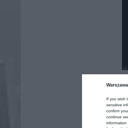
Warszawa 
Dod
If you wish 
sensitive in
confirm you
continue se
information 