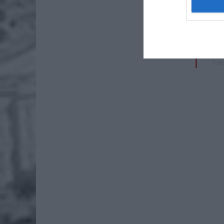
rod
7 si
ZUS
wyn
7 si