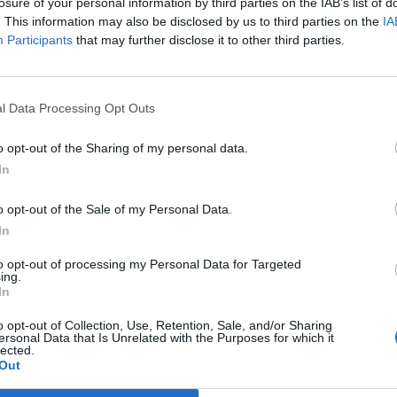
losure of your personal information by third parties on the IAB’s list of
. This information may also be disclosed by us to third parties on the
IA
Participants
that may further disclose it to other third parties.
l Data Processing Opt Outs
o opt-out of the Sharing of my personal data.
In
o opt-out of the Sale of my Personal Data.
In
to opt-out of processing my Personal Data for Targeted
Fot. Warszawa w Pigułce
ing.
In
nych ustaleń wynika, że zderzyły się auto osobowe i ciężarowe.
o opt-out of Collection, Use, Retention, Sale, and/or Sharing
ersonal Data that Is Unrelated with the Purposes for which it
lected.
CZ RÓWNIEŻ:
Out
et 3600 zł miesięcznie zamiast 800+. Nowa propozycja dla