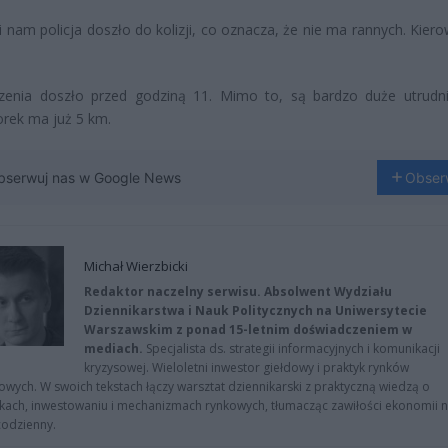
 nam policja doszło do kolizji, co oznacza, że nie ma rannych. Kiero
zenia doszło przed godziną 11. Mimo to, są bardzo duże utrudn
orek ma już 5 km.
bserwuj nas w Google News
Obser
Michał Wierzbicki
Redaktor naczelny serwisu. Absolwent Wydziału
Dziennikarstwa i Nauk Politycznych na Uniwersytecie
Warszawskim z ponad 15-letnim doświadczeniem w
mediach.
Specjalista ds. strategii informacyjnych i komunikacji
kryzysowej. Wieloletni inwestor giełdowy i praktyk rynków
owych. W swoich tekstach łączy warsztat dziennikarski z praktyczną wiedzą o
kach, inwestowaniu i mechanizmach rynkowych, tłumacząc zawiłości ekonomii 
codzienny.