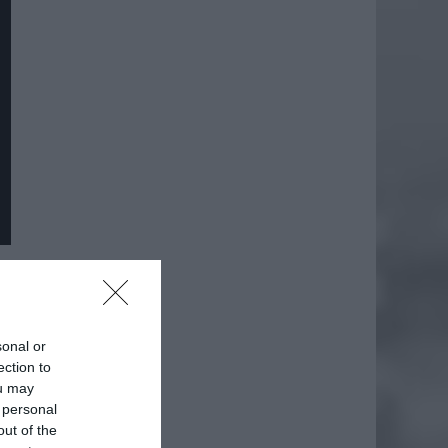
daj
sonal or
ection to
ou may
 personal
out of the