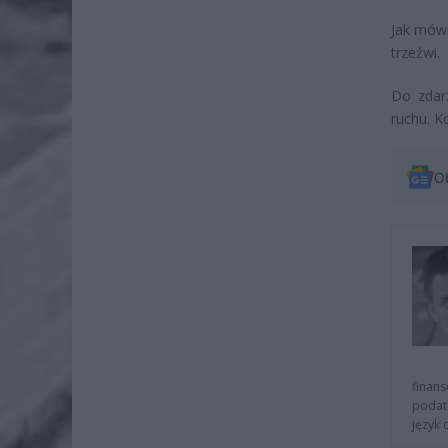
Jak mówi
trzeźwi.
Do zdar
ruchu. K
O
finans
podat
język 