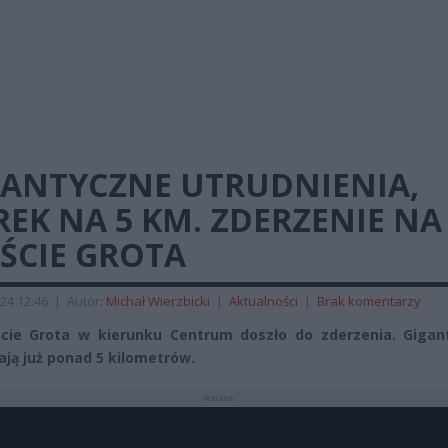
GANTYCZNE UTRUDNIENIA,
EK NA 5 KM. ZDERZENIE NA
ŚCIE GROTA
24 12:46
|
Autor:
Michał Wierzbicki
|
Aktualności
|
Brak komentarzy
cie Grota w kierunku Centrum doszło do zderzenia. Gigan
ają już ponad 5 kilometrów.
REKLAMA