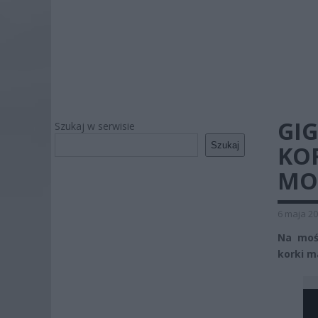
GI
Szukaj w serwisie
Szukaj
KOR
MO
6 maja 20
Na moś
korki m