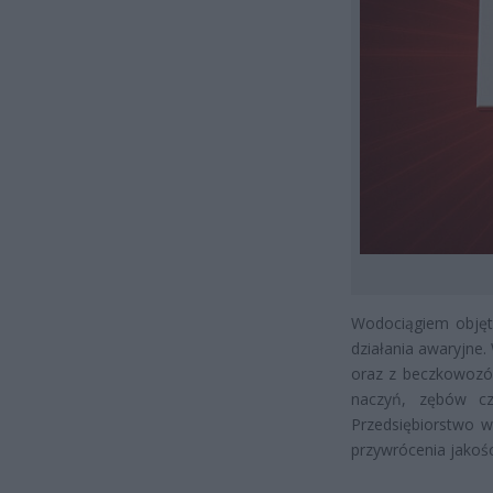
Wodociągiem objęty
działania awaryjne
oraz z beczkowozów
naczyń, zębów czy
Przedsiębiorstwo w
przywrócenia jakoś