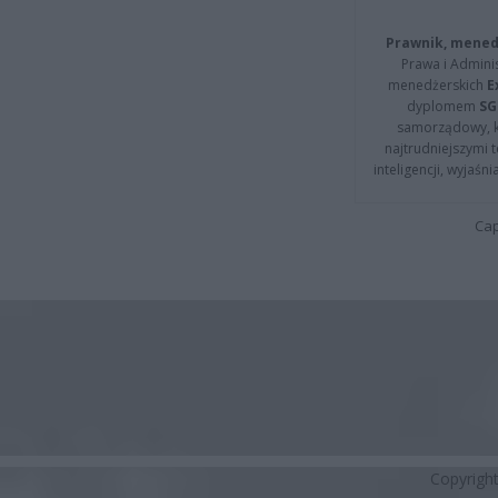
Prawnik, menedż
Prawa i Adminis
menedżerskich
E
dyplomem
SG
samorządowy, kt
najtrudniejszymi t
inteligencji, wyjaś
Cap
Copyrigh