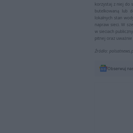
korzystaj z niej do
butelkowaną lub d
lokalnych stan wod
napraw sieci. W sz
w sieciach publicz
pitnej oraz uważnie
Źródło: polsatnews.
Obserwuj na