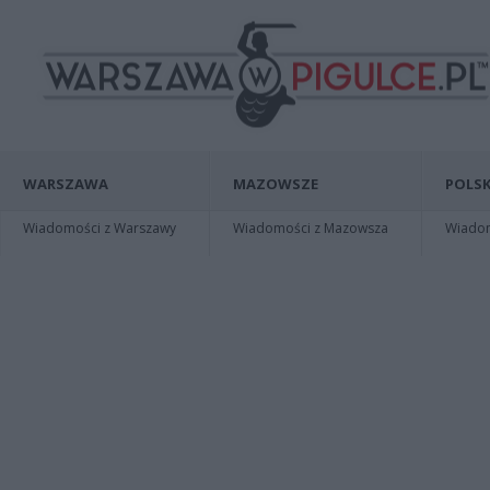
WARSZAWA
MAZOWSZE
POLSK
Wiadomości z Warszawy
Wiadomości z Mazowsza
Wiadomo