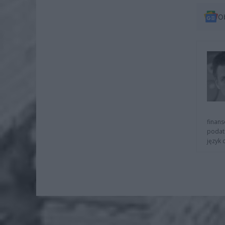
O
finans
podat
język 