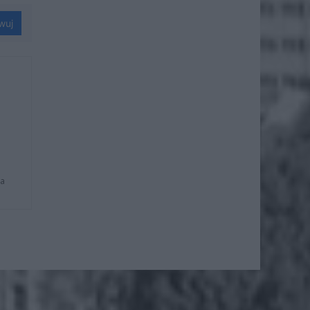
wuj
na