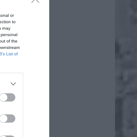
sonal or
ection to
ou may
 personal
out of the
 downstream
B’s List of