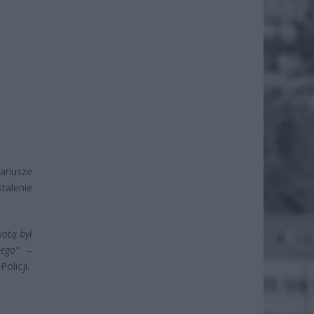
nariusze
talenie
yotą był
ego”
–
licji.