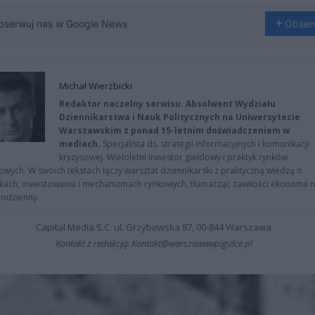
bserwuj nas w Google News
Obser
Michał Wierzbicki
Redaktor naczelny serwisu. Absolwent Wydziału
Dziennikarstwa i Nauk Politycznych na Uniwersytecie
Warszawskim z ponad 15-letnim doświadczeniem w
mediach.
Specjalista ds. strategii informacyjnych i komunikacji
kryzysowej. Wieloletni inwestor giełdowy i praktyk rynków
owych. W swoich tekstach łączy warsztat dziennikarski z praktyczną wiedzą o
kach, inwestowaniu i mechanizmach rynkowych, tłumacząc zawiłości ekonomii 
codzienny.
Capital Media S.C. ul. Grzybowska 87, 00-844 Warszawa
Kontakt z redakcją: Kontakt@warszawawpigulce.pl