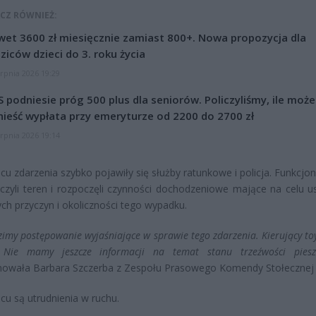
CZ RÓWNIEŻ:
et 3600 zł miesięcznie zamiast 800+. Nowa propozycja dla
ziców dzieci do 3. roku życia
erpnia 2026 19:29
 podniesie próg 500 plus dla seniorów. Policzyliśmy, ile może
ieść wypłata przy emeryturze od 2200 do 2700 zł
erpnia 2026 19:14
cu zdarzenia szybko pojawiły się służby ratunkowe i policja. Funkcjo
czyli teren i rozpoczęli czynności dochodzeniowe mające na celu us
ch przyczyn i okoliczności tego wypadku.
imy postępowanie wyjaśniające w sprawie tego zdarzenia. Kierujący to
. Nie mamy jeszcze informacji na temat stanu trzeźwości piesz
owała Barbara Szczerba z Zespołu Prasowego Komendy Stołecznej Po
cu są utrudnienia w ruchu.