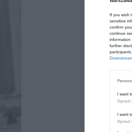
Warszawa 
If you wish 
sensitive in
confirm you
continue se
information 
further disc
participants
Downstream 
Persona
I want t
Opted 
I want t
Opted 