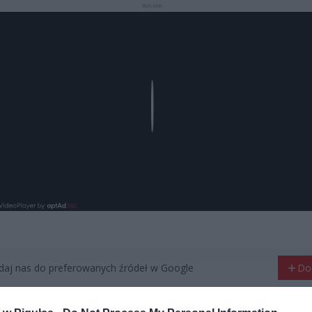
REKLAMA
Play
aj nas do preferowanych źródeł w Google
Do