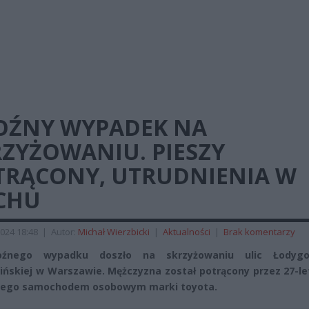
OŹNY WYPADEK NA
RZYŻOWANIU. PIESZY
TRĄCONY, UTRUDNIENIA W
CHU
024 18:48
|
Autor:
Michał Wierzbicki
|
Aktualności
|
Brak komentarzy
źnego wypadku doszło na skrzyżowaniu ulic Łodygo
ńskiej w Warszawie. Mężczyzna został potrącony przez 27-le
ącego samochodem osobowym marki toyota.