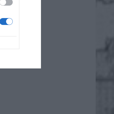
ietlną.
wynika,
ez pasy
rtowany