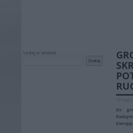
GR
Szukaj w serwisie
Szukaj
SK
PO
RU
19 maja 2
Do gro
Radzymi
kieruj