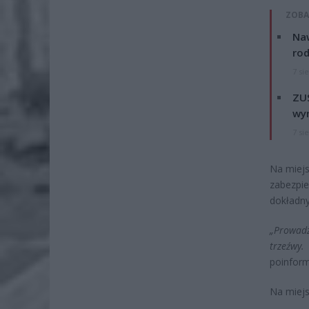
ZOBA
Naw
rod
7 si
ZUS
wyn
7 si
Na miejs
zabezpie
dokładny
„Prowadz
trzeźwy
poinform
Na miejs