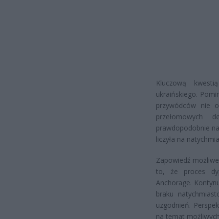
Kluczową kwestią
ukraińskiego. Pomi
przywódców nie o
przełomowych de
prawdopodobnie naj
liczyła na natychmi
Zapowiedź możliweg
to, że proces dy
Anchorage. Kontyn
braku natychmiasto
uzgodnień. Perspek
na temat możliwych