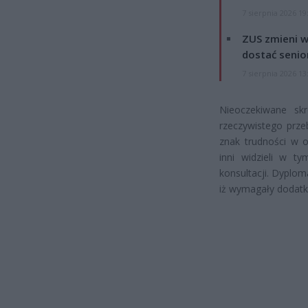
7 sierpnia 2026 19
ZUS zmieni w
dostać senio
7 sierpnia 2026 13
Nieoczekiwane sk
rzeczywistego prze
znak trudności w 
inni widzieli w ty
konsultacji. Dyplo
iż wymagały dodatk