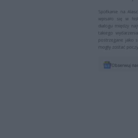
Spotkanie na Alasc
wpisało się w his
dialogu między na
takiego wydarzeni
postrzegane jako s
mogły zostać poczy
Obserwuj na