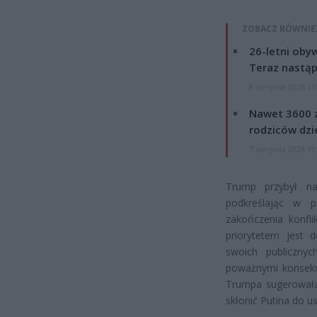
ZOBACZ RÓWNIE
26-letni obyw
Teraz nastąp
8 sierpnia 2026 15
Nawet 3600 z
rodziców dzie
7 sierpnia 2026 19
Trump przybył na
podkreślając w p
zakończenia konfli
priorytetem jest 
swoich publiczny
poważnymi konsekw
Trumpa sugerowała,
skłonić Putina do u