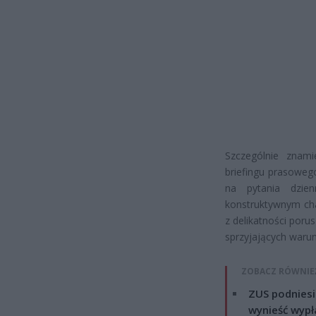
Szczególnie znam
briefingu prasoweg
na pytania dzien
konstruktywnym cha
z delikatności por
sprzyjających waru
ZOBACZ RÓWNIE
ZUS podniesie
wynieść wypł