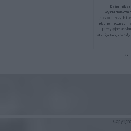
Dziennikar
wykładowczyn
gospodarczych i t
ekonomicznych
.
precyzyjne artyku
branży, swoje tekst
Cap
Copyrigh